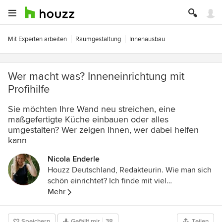
Mit Experten arbeiten
Raumgestaltung
Innenausbau
Wer macht was? Inneneinrichtung mit
Profihilfe
Sie möchten Ihre Wand neu streichen, eine
maßgefertigte Küche einbauen oder alles
umgestalten? Wer zeigen Ihnen, wer dabei helfen
kann
Nicola Enderle
Houzz Deutschland, Redakteurin. Wie man sich
schön einrichtet? Ich finde mit viel
Persönlichkeit und eigenem Stil, der kann auch
Mehr
gerne schräg sein. Meinem eigenen bin ich auf
der Spur – in unserem Houzz-Magazin helfen
Speichern
Gefällt mir
38
Teilen