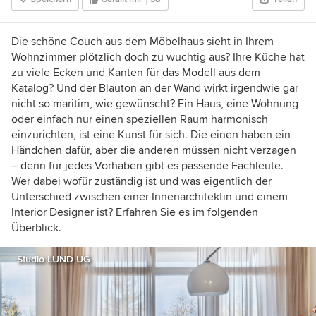
wir Ihnen Ihren zu finden, zeigen spannende
Projekte und blicken durch Schlüssellöcher.
Haben Sie ein schönes Zuhause? Erzählen Sie
Die schöne Couch aus dem Möbelhaus sieht in Ihrem
mir davon!
Wohnzimmer plötzlich doch zu wuchtig aus? Ihre Küche hat
zu viele Ecken und Kanten für das Modell aus dem
Katalog? Und der Blauton an der Wand wirkt irgendwie gar
nicht so maritim, wie gewünscht?
Ein Haus, eine Wohnung
oder einfach nur einen speziellen Raum harmonisch
einzurichten, ist eine Kunst für sich.
Die einen haben ein
Händchen dafür, aber die anderen müssen nicht verzagen
– denn für jedes Vorhaben gibt es passende Fachleute.
Wer dabei wofür zuständig ist und was eigentlich der
Unterschied zwischen einer Innenarchitektin und einem
Interior Designer ist? Erfahren Sie es im folgenden
Überblick.
Studio LUND UG