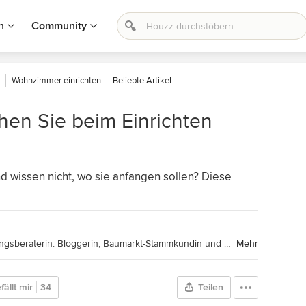
n
Community
Wohnzimmer einrichten
Beliebte Artikel
hen Sie beim Einrichten
 wissen nicht, wo sie anfangen sollen? Diese
l
Houzz-Contributor. Kreative Einrichtungsberaterin. Bloggerin, Baumarkt-Stammkundin und DIY-Expertin. Mutter zweier Töchter und stolze Besitzerin eines sehr alten Wohnwagens mit Vorliebe für Schlichtes, Schönes und Skandinavien.
Mehr
fällt mir
34
Teilen