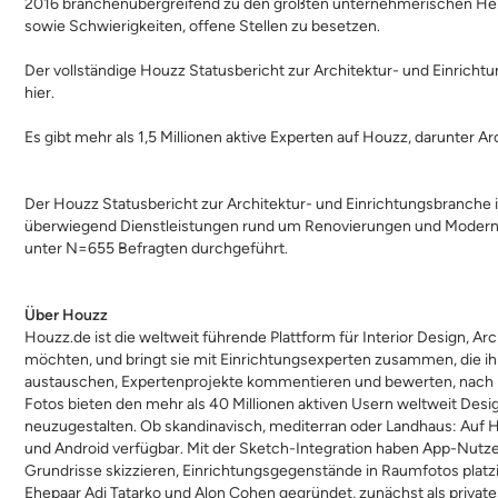
2016 branchenübergreifend zu den größten unternehmerischen Hera
sowie Schwierigkeiten, offene Stellen zu besetzen.
Der vollständige Houzz Statusbericht zur Architektur- und Einricht
hier
.
Es gibt mehr als 1,5 Millionen aktive Experten auf Houzz, darunter
Ar
Der Houzz Statusbericht zur Architektur- und Einrichtungsbranch
überwiegend Dienstleistungen rund um Renovierungen und Moderni
unter N=655 Befragten durchgeführt.
Über Houzz
Houzz.de
ist die weltweit führende Plattform für Interior Design, Ar
möchten, und bringt sie mit Einrichtungsexperten zusammen, die 
austauschen, Expertenprojekte kommentieren und bewerten, nach Ra
Fotos bieten den mehr als 40 Millionen aktiven Usern weltweit De
neuzugestalten. Ob skandinavisch, mediterran oder Landhaus: Auf Ho
und Android verfügbar. Mit der Sketch-Integration haben App-Nutze
Grundrisse skizzieren, Einrichtungsgegenstände in Raumfotos plat
Ehepaar Adi Tatarko und Alon Cohen gegründet, zunächst als privates