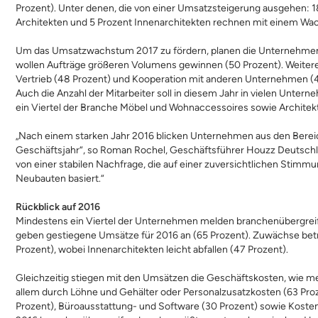
Prozent). Unter denen, die von einer Umsatzsteigerung ausgehen: 
Architekten und 5 Prozent Innenarchitekten rechnen mit einem Wa
Um das Umsatzwachstum 2017 zu fördern, planen die Unternehmen m
wollen Aufträge größeren Volumens gewinnen (50 Prozent). Weitere 
Vertrieb (48 Prozent) und Kooperation mit anderen Unternehmen (45
Auch die Anzahl der Mitarbeiter soll in diesem Jahr in vielen Untern
ein Viertel der Branche Möbel und Wohnaccessoires sowie Architekt
„Nach einem starken Jahr 2016 blicken Unternehmen aus den Bereic
Geschäftsjahr“, so Roman Rochel, Geschäftsführer Houzz Deutschl
von einer stabilen Nachfrage, die auf einer zuversichtlichen St
Neubauten basiert.“
Rückblick auf 2016
Mindestens ein Viertel der Unternehmen melden branchenübergreifen
geben gestiegene Umsätze für 2016 an (65 Prozent). Zuwächse betr
Prozent), wobei Innenarchitekten leicht abfallen (47 Prozent).
Gleichzeitig stiegen mit den Umsätzen die Geschäftskosten, wie meh
allem durch Löhne und Gehälter oder Personalzusatzkosten (63 Proz
Prozent), Büroausstattung- und Software (30 Prozent) sowie Koste