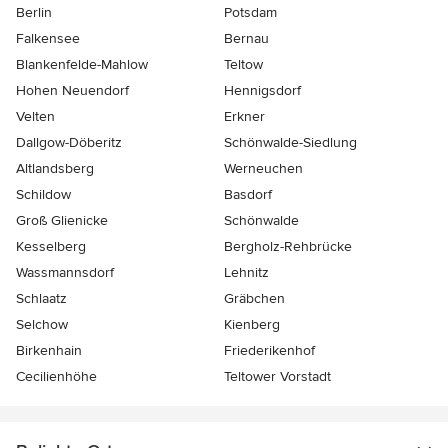
Berlin
Potsdam
Falkensee
Bernau
Blankenfelde-Mahlow
Teltow
Hohen Neuendorf
Hennigsdorf
Velten
Erkner
Dallgow-Döberitz
Schönwalde-Siedlung
Altlandsberg
Werneuchen
Schildow
Basdorf
Groß Glienicke
Schönwalde
Kesselberg
Bergholz-Rehbrücke
Wassmannsdorf
Lehnitz
Schlaatz
Gräbchen
Selchow
Kienberg
Birkenhain
Friederikenhof
Cecilienhöhe
Teltower Vorstadt