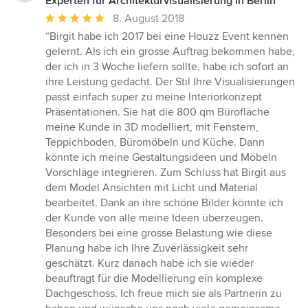
Experten für Architekturvisualisierung in Berlin
Durchschnittliche
8. August 2018
Bewertung:
“Birgit habe ich 2017 bei eine Houzz Event kennen
5
gelernt. Als ich ein grosse Auftrag bekommen habe,
von
der ich in 3 Woche liefern sollte, habe ich sofort an
5
ihre Leistung gedacht. Der Stil Ihre Visualisierungen
Sternen
passt einfach super zu meine Interiorkonzept
Präsentationen. Sie hat die 800 qm Bürofläche
meine Kunde in 3D modelliert, mit Fenstern,
Teppichboden, Büromöbeln und Küche. Dann
könnte ich meine Gestaltungsideen und Möbeln
Vorschläge integrieren. Zum Schluss hat Birgit aus
dem Model Ansichten mit Licht und Material
bearbeitet. Dank an ihre schöne Bilder könnte ich
der Kunde von alle meine Ideen überzeugen.
Besonders bei eine grosse Belastung wie diese
Planung habe ich Ihre Zuverlässigkeit sehr
geschätzt. Kurz danach habe ich sie wieder
beauftragt für die Modellierung ein komplexe
Dachgeschoss. Ich freue mich sie als Partnerin zu