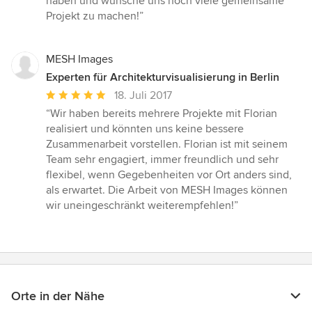
haben und wünsche uns noch viele gemeinsame
Projekt zu machen!”
MESH Images
Experten für Architekturvisualisierung in Berlin
Durchschnittliche
18. Juli 2017
Bewertung:
“Wir haben bereits mehrere Projekte mit Florian
5
realisiert und könnten uns keine bessere
von
Zusammenarbeit vorstellen. Florian ist mit seinem
5
Team sehr engagiert, immer freundlich und sehr
Sternen
flexibel, wenn Gegebenheiten vor Ort anders sind,
als erwartet. Die Arbeit von MESH Images können
wir uneingeschränkt weiterempfehlen!”
Orte in der Nähe