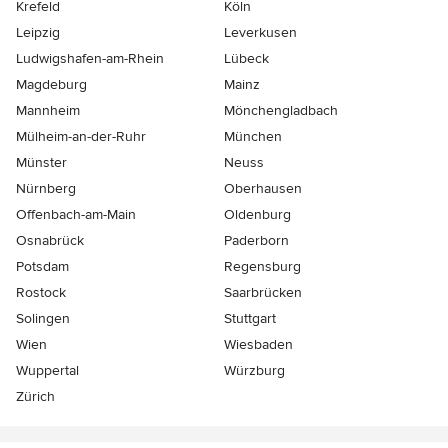
Krefeld
Köln
Leipzig
Leverkusen
Ludwigshafen-am-Rhein
Lübeck
Magdeburg
Mainz
Mannheim
Mönchen­gladbach
Mülheim-an-der-Ruhr
München
Münster
Neuss
Nürnberg
Oberhausen
Offenbach-am-Main
Oldenburg
Osnabrück
Paderborn
Potsdam
Regensburg
Rostock
Saarbrücken
Solingen
Stuttgart
Wien
Wiesbaden
Wuppertal
Würzburg
Zürich