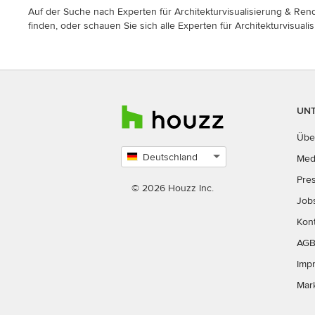
Auf der Suche nach Experten für Architekturvisualisierung & Rend
finden, oder schauen Sie sich alle Experten für Architekturvisuali
UN
Übe
Deutschland
Med
Land
Pre
auswählen
© 2026 Houzz Inc.
Job
Kon
AG
Imp
Mar