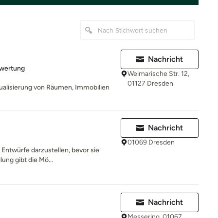
Nachricht
rtung: 5 von 5 Sternen
ewertung
Weimarische Str. 12,
01127 Dresden
ualisierung von Räumen, Immobilien
Nachricht
01069 Dresden
d Entwürfe darzustellen, bevor sie
lung gibt die Mö...
Nachricht
Messering, 01067