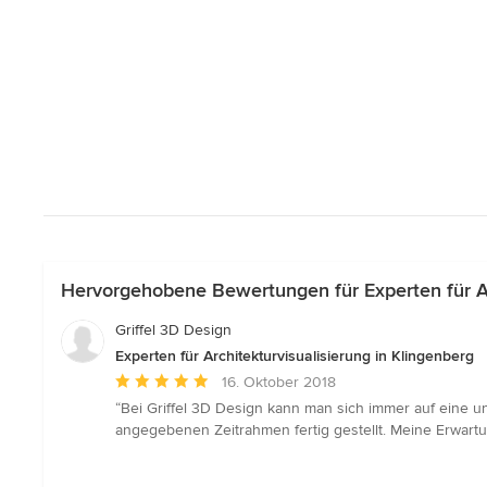
Hervorgehobene Bewertungen für Experten für Arc
Griffel 3D Design
Experten für Architekturvisualisierung in Klingenberg
Durchschnittliche
16. Oktober 2018
Bewertung:
“Bei Griffel 3D Design kann man sich immer auf eine u
5
angegebenen Zeitrahmen fertig gestellt. Meine Erwart
von
5