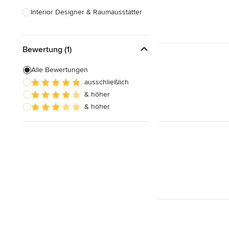
Interior Designer & Raumausstatter
Küchenplanung
Bewertung (1)
Landschaftsarchitekten
Armaturen & Sanitärbedarf
Alle Bewertungen
ausschließlich
Beleuchtung
& höher
Einbauschränke
& höher
Alle anzeigen