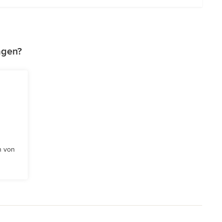
agen?
n von