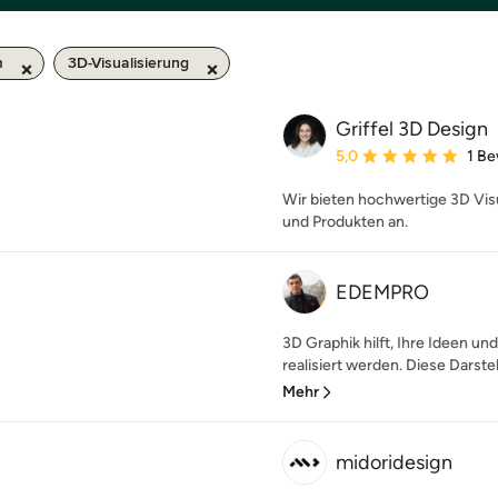
m
3D-Visualisierung
Griffel 3D Design
Durchschnittliche Bewe
5,0
1 B
Wir bieten hochwertige 3D Vis
und Produkten an.
EDEMPRO
3D Graphik hilft, Ihre Ideen un
realisiert werden. Diese Darstel
Mehr
midoridesign