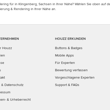
ering für in Klingenberg, Sachsen in Ihrer Nähe? Wählen Sie oben auf de
sierung & Rendering in Ihrer Nähe an.
TERNEHMEN
HOUZZ ERKUNDEN
r Houzz
Buttons & Badges
ien
Mobile Apps
sse
Für Experten
s
Bewertung verfassen
takt
Vorgeschlagene Experten
B
&
Datenschutz
Support & FAQs
ressum
ken- & Urheberrecht