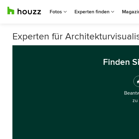
Fotos
Experten finden
Magazi
Experten für Architekturvisual
Finden S
Beantw
zu