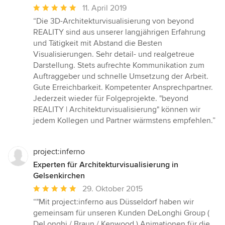
Durchschnittliche
11. April 2019
Bewertung:
“Die 3D-Architekturvisualisierung von beyond
5
REALITY sind aus unserer langjährigen Erfahrung
von
und Tätigkeit mit Abstand die Besten
5
Visualisierungen. Sehr detail- und realgetreue
Sternen
Darstellung. Stets aufrechte Kommunikation zum
Auftraggeber und schnelle Umsetzung der Arbeit.
Gute Erreichbarkeit. Kompetenter Ansprechpartner.
Jederzeit wieder für Folgeprojekte. "beyond
REALITY | Architekturvisualisierung" können wir
jedem Kollegen und Partner wärmstens empfehlen.”
project:inferno
Experten für Architekturvisualisierung in
Gelsenkirchen
Durchschnittliche
29. Oktober 2015
Bewertung:
“"Mit project:inferno aus Düsseldorf haben wir
5
gemeinsam für unseren Kunden DeLonghi Group (
von
DeLonghi / Braun / Kenwood ) Animationen für die