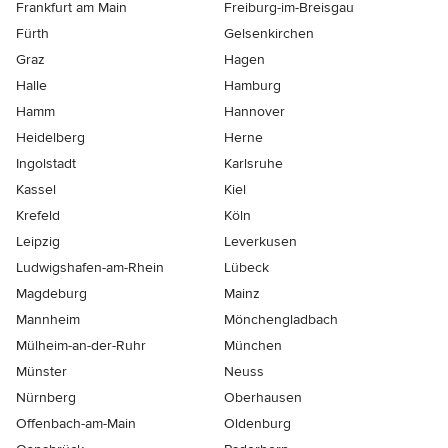
Frankfurt am Main
Freiburg-im-Breisgau
Fürth
Gelsenkirchen
Graz
Hagen
Halle
Hamburg
Hamm
Hannover
Heidelberg
Herne
Ingolstadt
Karlsruhe
Kassel
Kiel
Krefeld
Köln
Leipzig
Leverkusen
Ludwigshafen-am-Rhein
Lübeck
Magdeburg
Mainz
Mannheim
Mönchen­gladbach
Mülheim-an-der-Ruhr
München
Münster
Neuss
Nürnberg
Oberhausen
Offenbach-am-Main
Oldenburg