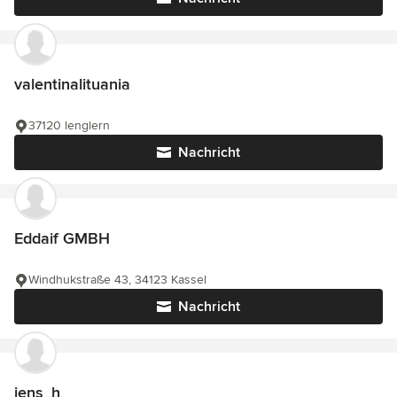
valentinalituania
37120 lenglern
Nachricht
Eddaif GMBH
Windhukstraße 43, 34123 Kassel
Nachricht
jens_h