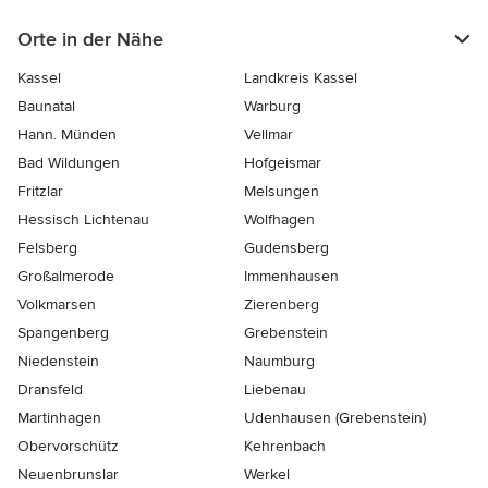
Orte in der Nähe
Kassel
Landkreis Kassel
Baunatal
Warburg
Hann. Münden
Vellmar
Bad Wildungen
Hofgeismar
Fritzlar
Melsungen
Hessisch Lichtenau
Wolfhagen
Felsberg
Gudensberg
Großalmerode
Immenhausen
Volkmarsen
Zierenberg
Spangenberg
Grebenstein
Niedenstein
Naumburg
Dransfeld
Liebenau
Martinhagen
Udenhausen (Grebenstein)
Obervorschütz
Kehrenbach
Neuenbrunslar
Werkel