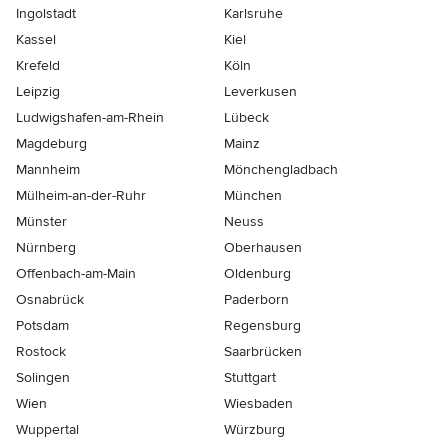
Ingolstadt
Karlsruhe
Kassel
Kiel
Krefeld
Köln
Leipzig
Leverkusen
Ludwigshafen-am-Rhein
Lübeck
Magdeburg
Mainz
Mannheim
Mönchen­gladbach
Mülheim-an-der-Ruhr
München
Münster
Neuss
Nürnberg
Oberhausen
Offenbach-am-Main
Oldenburg
Osnabrück
Paderborn
Potsdam
Regensburg
Rostock
Saarbrücken
Solingen
Stuttgart
Wien
Wiesbaden
Wuppertal
Würzburg