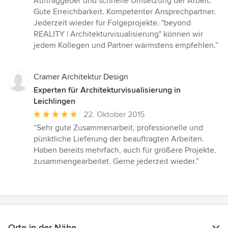
Auftraggeber und schnelle Umsetzung der Arbeit.
Gute Erreichbarkeit. Kompetenter Ansprechpartner.
Jederzeit wieder für Folgeprojekte. "beyond
REALITY | Architekturvisualisierung" können wir
jedem Kollegen und Partner wärmstens empfehlen.”
Cramer Architektur Design
Experten für Architekturvisualisierung in
Leichlingen
Durchschnittliche
22. Oktober 2015
Bewertung:
“Sehr gute Zusammenarbeit, professionelle und
5
pünktliche Lieferung der beauftragten Arbeiten.
von
Haben bereits mehrfach, auch für größere Projekte,
5
zusammengearbeitet. Gerne jederzeit wieder.”
Sternen
Orte in der Nähe