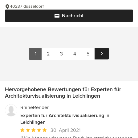
40237 düsseldorf
Nachricht
1
2
3
4
5
Hervorgehobene Bewertungen für Experten für
Architekturvisualisierung in Leichlingen
RhineRender
Experten für Architekturvisualisierung in
Leichlingen
Durchschnittliche
30. April 2021
Bewertung: