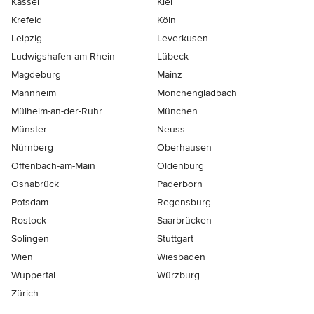
Kassel
Kiel
Krefeld
Köln
Leipzig
Leverkusen
Ludwigshafen-am-Rhein
Lübeck
Magdeburg
Mainz
Mannheim
Mönchen­gladbach
Mülheim-an-der-Ruhr
München
Münster
Neuss
Nürnberg
Oberhausen
Offenbach-am-Main
Oldenburg
Osnabrück
Paderborn
Potsdam
Regensburg
Rostock
Saarbrücken
Solingen
Stuttgart
Wien
Wiesbaden
Wuppertal
Würzburg
Zürich