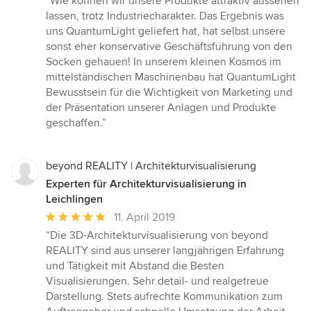
“Wie können wir unsere Produkte attraktiv aussehen
5
lassen, trotz Industriecharakter. Das Ergebnis was
von
uns QuantumLight geliefert hat, hat selbst unsere
5
sonst eher konservative Geschäftsführung von den
Sternen
Socken gehauen! In unserem kleinen Kosmos im
mittelständischen Maschinenbau hat QuantumLight
Bewusstsein für die Wichtigkeit von Marketing und
der Präsentation unserer Anlagen und Produkte
geschaffen.”
beyond REALITY | Architekturvisualisierung
Experten für Architekturvisualisierung in
Leichlingen
Durchschnittliche
11. April 2019
Bewertung:
“Die 3D-Architekturvisualisierung von beyond
5
REALITY sind aus unserer langjährigen Erfahrung
von
und Tätigkeit mit Abstand die Besten
5
Visualisierungen. Sehr detail- und realgetreue
Sternen
Darstellung. Stets aufrechte Kommunikation zum