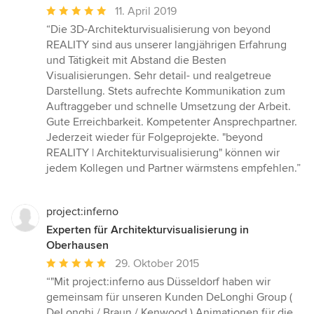
Durchschnittliche
11. April 2019
Bewertung:
“Die 3D-Architekturvisualisierung von beyond
5
REALITY sind aus unserer langjährigen Erfahrung
von
und Tätigkeit mit Abstand die Besten
5
Visualisierungen. Sehr detail- und realgetreue
Sternen
Darstellung. Stets aufrechte Kommunikation zum
Auftraggeber und schnelle Umsetzung der Arbeit.
Gute Erreichbarkeit. Kompetenter Ansprechpartner.
Jederzeit wieder für Folgeprojekte. "beyond
REALITY | Architekturvisualisierung" können wir
jedem Kollegen und Partner wärmstens empfehlen.”
project:inferno
Experten für Architekturvisualisierung in
Oberhausen
Durchschnittliche
29. Oktober 2015
Bewertung:
“"Mit project:inferno aus Düsseldorf haben wir
5
gemeinsam für unseren Kunden DeLonghi Group (
von
DeLonghi / Braun / Kenwood ) Animationen für die