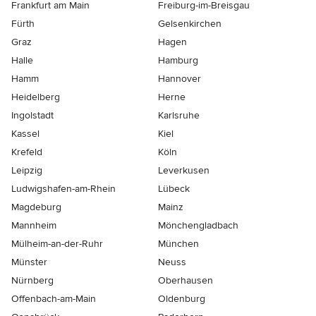
Frankfurt am Main
Freiburg-im-Breisgau
Fürth
Gelsenkirchen
Graz
Hagen
Halle
Hamburg
Hamm
Hannover
Heidelberg
Herne
Ingolstadt
Karlsruhe
Kassel
Kiel
Krefeld
Köln
Leipzig
Leverkusen
Ludwigshafen-am-Rhein
Lübeck
Magdeburg
Mainz
Mannheim
Mönchen­gladbach
Mülheim-an-der-Ruhr
München
Münster
Neuss
Nürnberg
Oberhausen
Offenbach-am-Main
Oldenburg