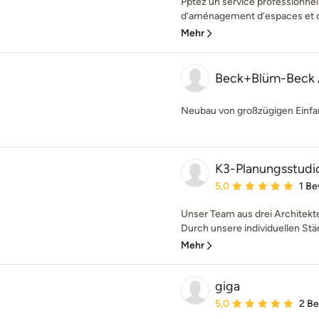
Pptez un service professionnel 
d’aménagement d’espaces et de
Mehr
Beck+Blüm-Beck 
Neubau von großzügigen Einfa
K3-Planungsstudi
Durchschnittliche Bewe
5,0
1 B
Unser Team aus drei Architekte
Durch unsere individuellen Stär
Mehr
giga
Durchschnittliche Bewe
5,0
2 B