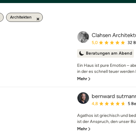
Architekten
Clahsen Architekt
Durchschnittliche Bewe
5,0
32 
Beratungen am Abend
Ein Haus ist pure Emotion – a
in der es schnell teuer werden
Mehr
bernward sutmann
Durchschnittliche Bewe
4,8
5 B
Agathos ist griechisch und bede
ist der Anspruch, den unser Bür
Mehr