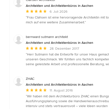
Architekten und Architektenbüros in Aachen
Durchschnittliche
6. Juli 2026
Bewertung:
“Frau Clahsen ist eine hervorragende Architektin mit t
5
mich auf eine weitere Zusammenarbeit.”
von
5
Sternen
bernward sutmann architekt
Architekten und Architektenbüros in Aachen
Durchschnittliche
28. Dezember 2017
Bewertung:
“Herr Sutmann hat die Entwürfe für unser Haus gemach
5
unseren Geschmack. Wir fühlten uns fachlich kompeten
von
seine geleistete Arbeit und professionelle Beratung, wü
5
Sternen
ZHAC
Architekten und Architektenbüros in Aachen
Durchschnittliche
11. August 2016
Bewertung:
“Wir haben mit dem Architekturbüro ZHAC einen Bung
5
Ausführungsplanung sowie die Handwerkerauschreibu
von
intensiv und stets vertrauensvoll – viele Ideen wurd