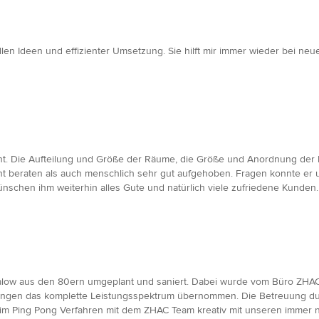
ollen Ideen und effizienter Umsetzung. Sie hilft mir immer wieder bei n
t. Die Aufteilung und Größe der Räume, die Größe und Anordnung der F
t beraten als auch menschlich sehr gut aufgehoben. Fragen konnte er 
nschen ihm weiterhin alles Gute und natürlich viele zufriedene Kunden. W
alow aus den 80ern umgeplant und saniert. Dabei wurde vom Büro ZHAC
ngen das komplette Leistungsspektrum übernommen. Die Betreuung dur
en im Ping Pong Verfahren mit dem ZHAC Team kreativ mit unseren imme