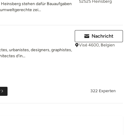
52525 Heinsberg
in Heinsberg stehen dafür Bauaufgaben
umweltgerechte zei...
Nachricht
Visé 4600, Belgien
s, urbanistes, designers, graphistes,
itectes d’in...
r
322 Experten