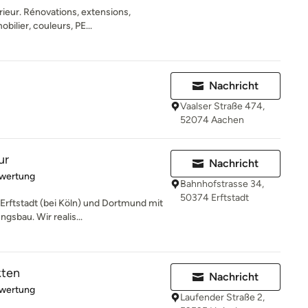
rieur. Rénovations, extensions,
bilier, couleurs, PE...
Nachricht
Vaalser Straße 474,
52074 Aachen
ur
Nachricht
rtung: 5 von 5 Sternen
ewertung
Bahnhofstrasse 34,
50374 Erftstadt
 Erftstadt (bei Köln) und Dortmund mit
bau. Wir realis...
kten
Nachricht
rtung: 5 von 5 Sternen
ewertung
Laufender Straße 2,