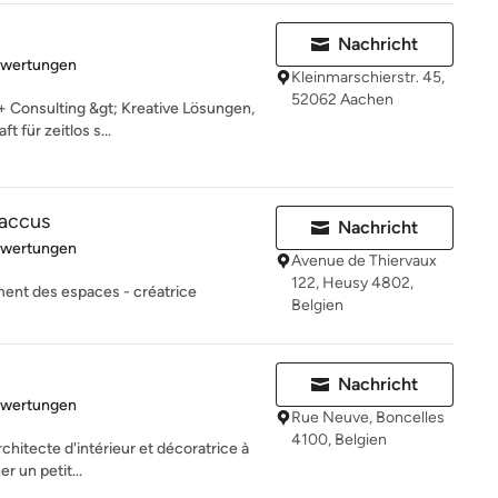
Nachricht
rtung: 5 von 5 Sternen
ewertungen
Kleinmarschierstr. 45,
52062 Aachen
 Consulting &gt; Kreative Lösungen,
 für zeitlos s...
accus
Nachricht
rtung: 5 von 5 Sternen
ewertungen
Avenue de Thiervaux
122, Heusy 4802,
ment des espaces - créatrice
Belgien
Nachricht
rtung: 4.7 von 5 Sternen
ewertungen
Rue Neuve, Boncelles
4100, Belgien
rchitecte d'intérieur et décoratrice à
r un petit...