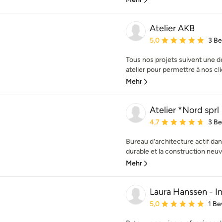
Atelier AKB
Durchschnittliche Bewe
5,0
3 B
Tous nos projets suivent une 
atelier pour permettre à nos clie
Mehr
Atelier *Nord sprl
Durchschnittliche Bewe
4,7
3 B
Bureau d'architecture actif dan
durable et la construction neuv
Mehr
Laura Hanssen - In
Durchschnittliche Bewe
5,0
1 B