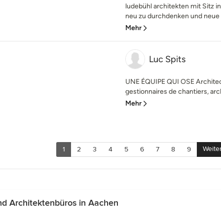
ludebühl architekten mit Sitz 
neu zu durchdenken und neue 
Mehr
Luc Spits
UNE ÉQUIPE QUI OSE Architecte
gestionnaires de chantiers, arch
Mehr
Weite
1
2
3
4
5
6
7
8
9
d Architektenbüros in Aachen