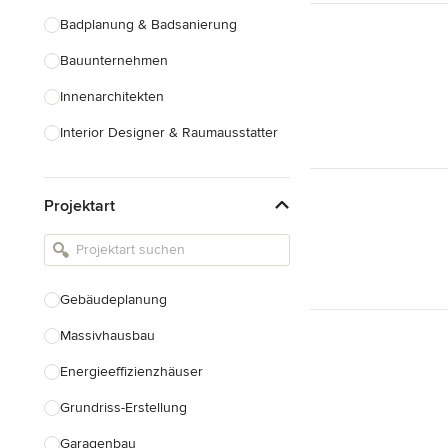
Badplanung & Badsanierung
Bauunternehmen
Innenarchitekten
Interior Designer & Raumausstatter
Küchenplanung
Projektart
Landschaftsarchitekten
Armaturen & Sanitärbedarf
Beleuchtung
Gebäudeplanung
Einbauschränke
Massivhausbau
Alle anzeigen
Energieeffizienzhäuser
Grundriss-Erstellung
Garagenbau