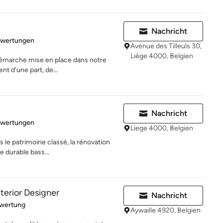
Nachricht
rtung: 5 von 5 Sternen
ewertungen
Avenue des Tilleuls 30,
Liège 4000, Belgien
démarche mise en place dans notre
nt d'une part, de...
Nachricht
rtung: 4.7 von 5 Sternen
ewertungen
Liege 4000, Belgien
s le patrimoine classé, la rénovation
e durable bass...
terior Designer
Nachricht
rtung: 5 von 5 Sternen
ewertung
Aywaille 4920, Belgien