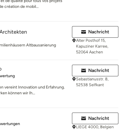
et de qualité pour tous vos projets
 création de mobil...
Architekten
Nachricht
Alter Posthof 15,
milienhäusern Altbausanierung
Kapuziner Karree,
52064 Aachen
o
Nachricht
rtung: 5 von 5 Sternen
ewertung
Sebastianusstr. 8,
52538 Selfkant
n vereint Innovation und Erfahrung.
ken können wir Ih...
Nachricht
rtung: 5 von 5 Sternen
ewertungen
LIEGE 4000, Belgien