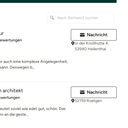
ur
Nachricht
rtung: 5 von 5 Sternen
Bewertungen
In der Knollhütte 4,
53940 Hellenthal
ber auch eine komplexe Angelegenheit,
 kann. Deswegen b...
 architekt
Nachricht
rtung: 4.8 von 5 Sternen
ewertungen
52159 Roetgen
utet soviel wie edel, gut, schön. Das
o an die geste...