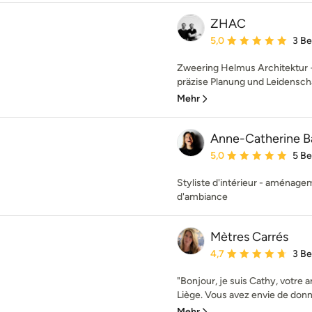
ZHAC
Durchschnittliche Bewe
5,0
3 B
Zweering Helmus Architektur +
präzise Planung und Leidenschaft
Mehr
Anne-Catherine B
Durchschnittliche Bewe
5,0
5 B
Styliste d'intérieur - aménage
d'ambiance
Mètres Carrés
Durchschnittliche Bewe
4,7
3 B
"Bonjour, je suis Cathy, votre a
Liège. Vous avez envie de donne
Mehr