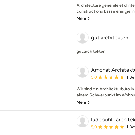
Architecture générale et d'inté
constructions basse énergie, mo
Mehr
gut.architekten
gut.architekten
Amonat Architekt
Durchschnittliche Bewe
5,0
1 B
Wir sind ein Architekturbüro in
einem Schwerpunkt im Wohnungs
Mehr
ludebühl | archite
Durchschnittliche Bewe
5,0
1 B