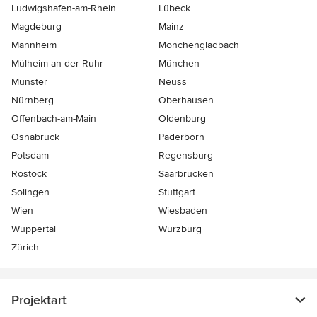
Ludwigshafen-am-Rhein
Lübeck
Magdeburg
Mainz
Mannheim
Mönchen­gladbach
Mülheim-an-der-Ruhr
München
Münster
Neuss
Nürnberg
Oberhausen
Offenbach-am-Main
Oldenburg
Osnabrück
Paderborn
Potsdam
Regensburg
Rostock
Saarbrücken
Solingen
Stuttgart
Wien
Wiesbaden
Wuppertal
Würzburg
Zürich
Projektart