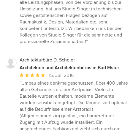
von
alle Leistungsphasen, von der Vorplanung bis zur
5
Umsetzung, hat uns Studio Singer in technischen
Sternen
sowie gestalterischen Fragen bezogen auf
Raumakustik, Design, Materialien etc. sehr
kompetent unterstützt. Wir bedanken uns bei den
Kollegen von Studio Singer für die sehr nette und
professionelle Zusammenarbeit!”
Architekturbüro D. Scheler
Architekten und Architektenbüros in Bad Elster
Durchschnittliche
15. Juli 2016
Bewertung:
“Umbau eines denkmalgeschützten, über 400 Jahre
5
alten Gebäudes zu einer Arztpraxis. Viele alte
von
Bauteile wurden erhalten, moderne Elemente
5
wurden sensibel eingefügt. Die Räume sind optimal
Sternen
auf die Bedürfnisse einer Arztpraxis
(Allgemeinmedizin) geplant, ein barrierefreier
Zugang mit Aufzug wurde installiert. Ein
ansprechendes Farbkonzept zieht sich durch die