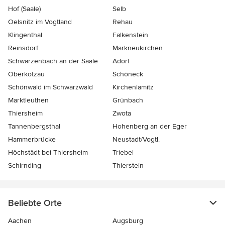
Hof (Saale)
Selb
Oelsnitz im Vogtland
Rehau
Klingenthal
Falkenstein
Reinsdorf
Markneukirchen
Schwarzenbach an der Saale
Adorf
Oberkotzau
Schöneck
Schönwald im Schwarzwald
Kirchenlamitz
Marktleuthen
Grünbach
Thiersheim
Zwota
Tannenbergsthal
Hohenberg an der Eger
Hammerbrücke
Neustadt/Vogtl.
Höchstädt bei Thiersheim
Triebel
Schirnding
Thierstein
Beliebte Orte
Aachen
Augsburg