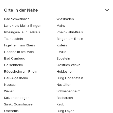
Orte in der Nähe
Bad Schwalbach
Wiesbaden
Landkreis Mainz-Bingen
Mainz
Rheingau-Taunus-Kreis
Rhein-Lahn-Kreis
Taunusstein
Bingen am Rhein
Ingelheim am Rhein
Idstein
Hochheim am Main
Eltville
Bad Camberg
Eppstein
Geisenheim
Oestrich-Winkel
Rüdesheim am Rhein
Heidesheim
Gau-Algesheim
Burg Hohenstein
Nassau
Nastätten
Weiler
Schwabenheim
Katzenelnbogen
Bacharach
Sankt Goarshausen
Kaub
Oberems
Burg Layen