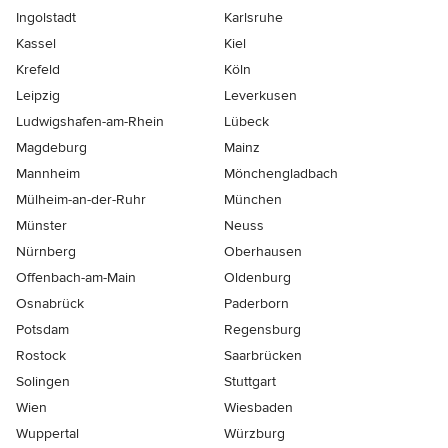
Ingolstadt
Karlsruhe
Kassel
Kiel
Krefeld
Köln
Leipzig
Leverkusen
Ludwigshafen-am-Rhein
Lübeck
Magdeburg
Mainz
Mannheim
Mönchen­gladbach
Mülheim-an-der-Ruhr
München
Münster
Neuss
Nürnberg
Oberhausen
Offenbach-am-Main
Oldenburg
Osnabrück
Paderborn
Potsdam
Regensburg
Rostock
Saarbrücken
Solingen
Stuttgart
Wien
Wiesbaden
Wuppertal
Würzburg