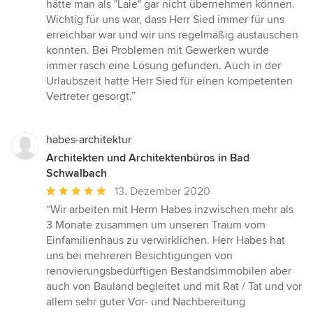
hätte man als "Laie" gar nicht übernehmen können.
Wichtig für uns war, dass Herr Sied immer für uns
erreichbar war und wir uns regelmäßig austauschen
konnten. Bei Problemen mit Gewerken wurde
immer rasch eine Lösung gefunden. Auch in der
Urlaubszeit hatte Herr Sied für einen kompetenten
Vertreter gesorgt.”
habes-architektur
Architekten und Architektenbüros in Bad
Schwalbach
Durchschnittliche
13. Dezember 2020
Bewertung:
“Wir arbeiten mit Herrn Habes inzwischen mehr als
5
3 Monate zusammen um unseren Traum vom
von
Einfamilienhaus zu verwirklichen. Herr Habes hat
5
uns bei mehreren Besichtigungen von
Sternen
renovierungsbedürftigen Bestandsimmobilen aber
auch von Bauland begleitet und mit Rat / Tat und vor
allem sehr guter Vor- und Nachbereitung