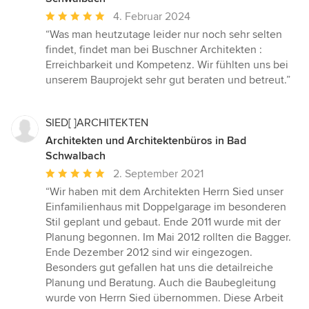
Durchschnittliche
4. Februar 2024
Bewertung:
“Was man heutzutage leider nur noch sehr selten
5
findet, findet man bei Buschner Architekten :
von
Erreichbarkeit und Kompetenz. Wir fühlten uns bei
5
unserem Bauprojekt sehr gut beraten und betreut.”
Sternen
SIED[ ]ARCHITEKTEN
Architekten und Architektenbüros in Bad
Schwalbach
Durchschnittliche
2. September 2021
Bewertung:
“Wir haben mit dem Architekten Herrn Sied unser
5
Einfamilienhaus mit Doppelgarage im besonderen
von
Stil geplant und gebaut. Ende 2011 wurde mit der
5
Planung begonnen. Im Mai 2012 rollten die Bagger.
Sternen
Ende Dezember 2012 sind wir eingezogen.
Besonders gut gefallen hat uns die detailreiche
Planung und Beratung. Auch die Baubegleitung
wurde von Herrn Sied übernommen. Diese Arbeit