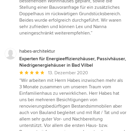
bestehenden Wohnhauses geplant, sowie die
Stellung einer Bauvoranfrage für ein zusätzliches
Doppelhaus im rückwärtigen Grundstücksbereich.
Beides wurde erfolgreich durchgeführt. Wir waren
sehr zufrieden und können Lex und Nanna
uneingeschränkt weiterempfehlen.”
habes-architektur
Experten für Energieeffizienzhäuser, Passivhäuser,
Niedrigenergiehäuser in Bad Vilbel
Durchschnittliche
13. Dezember 2020
Bewertung:
“Wir arbeiten mit Herrn Habes inzwischen mehr als
5
3 Monate zusammen um unseren Traum vom
von
Einfamilienhaus zu verwirklichen. Herr Habes hat
5
uns bei mehreren Besichtigungen von
Sternen
renovierungsbedürftigen Bestandsimmobilen aber
auch von Bauland begleitet und mit Rat / Tat und vor
allem sehr guter Vor- und Nachbereitung
unterstützt. Vor allem die ersten Haus- bzw.