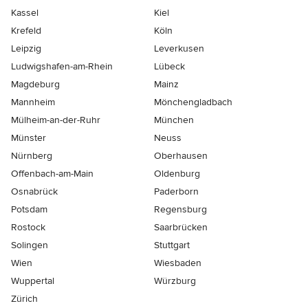
Kassel
Kiel
Krefeld
Köln
Leipzig
Leverkusen
Ludwigshafen-am-Rhein
Lübeck
Magdeburg
Mainz
Mannheim
Mönchen­gladbach
Mülheim-an-der-Ruhr
München
Münster
Neuss
Nürnberg
Oberhausen
Offenbach-am-Main
Oldenburg
Osnabrück
Paderborn
Potsdam
Regensburg
Rostock
Saarbrücken
Solingen
Stuttgart
Wien
Wiesbaden
Wuppertal
Würzburg
Zürich