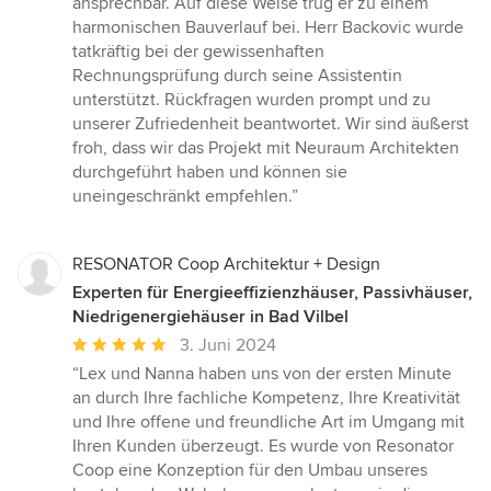
ansprechbar. Auf diese Weise trug er zu einem
harmonischen Bauverlauf bei. Herr Backovic wurde
tatkräftig bei der gewissenhaften
Rechnungsprüfung durch seine Assistentin
unterstützt. Rückfragen wurden prompt und zu
unserer Zufriedenheit beantwortet. Wir sind äußerst
froh, dass wir das Projekt mit Neuraum Architekten
durchgeführt haben und können sie
uneingeschränkt empfehlen.”
RESONATOR Coop Architektur + Design
Experten für Energieeffizienzhäuser, Passivhäuser,
Niedrigenergiehäuser in Bad Vilbel
Durchschnittliche
3. Juni 2024
Bewertung:
“Lex und Nanna haben uns von der ersten Minute
5
an durch Ihre fachliche Kompetenz, Ihre Kreativität
von
und Ihre offene und freundliche Art im Umgang mit
5
Ihren Kunden überzeugt. Es wurde von Resonator
Sternen
Coop eine Konzeption für den Umbau unseres