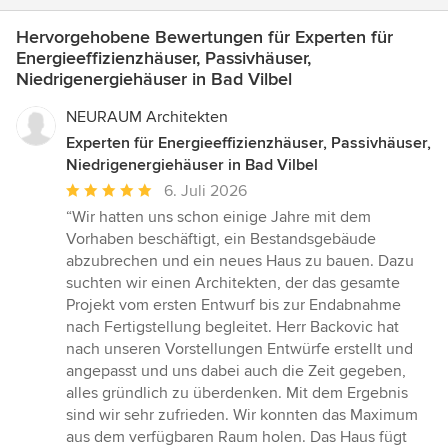
Hervorgehobene Bewertungen für Experten für
Energieeffizienzhäuser, Passivhäuser,
Niedrigenergiehäuser in Bad Vilbel
NEURAUM Architekten
Experten für Energieeffizienzhäuser, Passivhäuser,
Niedrigenergiehäuser in Bad Vilbel
Durchschnittliche
6. Juli 2026
Bewertung:
“Wir hatten uns schon einige Jahre mit dem
5
Vorhaben beschäftigt, ein Bestandsgebäude
von
abzubrechen und ein neues Haus zu bauen. Dazu
5
suchten wir einen Architekten, der das gesamte
Sternen
Projekt vom ersten Entwurf bis zur Endabnahme
nach Fertigstellung begleitet. Herr Backovic hat
nach unseren Vorstellungen Entwürfe erstellt und
angepasst und uns dabei auch die Zeit gegeben,
alles gründlich zu überdenken. Mit dem Ergebnis
sind wir sehr zufrieden. Wir konnten das Maximum
aus dem verfügbaren Raum holen. Das Haus fügt