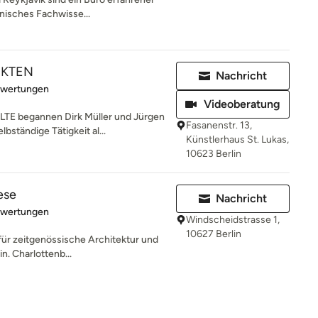
nisches Fachwisse...
EKTEN
Nachricht
rtung: 5 von 5 Sternen
ewertungen
Videoberatung
E begannen Dirk Müller und Jürgen
Fasanenstr. 13,
bständige Tätigkeit al...
Künstlerhaus St. Lukas,
10623 Berlin
ese
Nachricht
rtung: 5 von 5 Sternen
ewertungen
Windscheidstrasse 1,
10627 Berlin
für zeitgenössische Architektur und
in. Charlottenb...