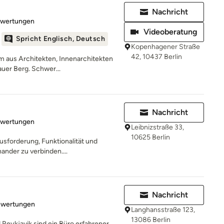
Nachricht
rtung: 5 von 5 Sternen
ewertungen
Videoberatung
Spricht Englisch, Deutsch
Kopenhagener Straße
42, 10437 Berlin
 aus Architekten, Innenarchitekten
auer Berg. Schwer...
Nachricht
rtung: 5 von 5 Sternen
ewertungen
Leibnizstraße 33,
10625 Berlin
ausforderung, Funktionalität und
ander zu verbinden....
Nachricht
rtung: 4.9 von 5 Sternen
ewertungen
Langhansstraße 123,
13086 Berlin
 Reykjavik sind ein Büro erfahrener