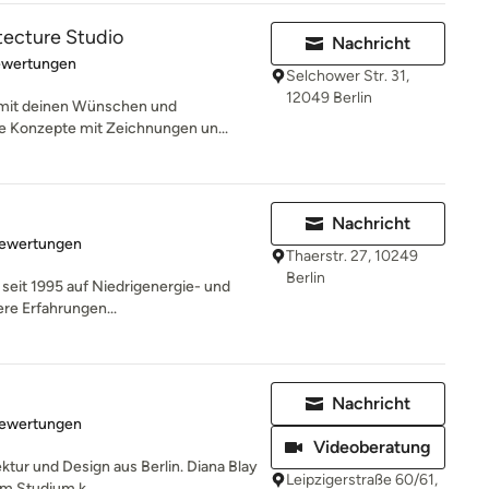
tecture Studio
Nachricht
rtung: 5 von 5 Sternen
ewertungen
Selchower Str. 31,
12049 Berlin
t mit deinen Wünschen und
re Konzepte mit Zeichnungen un...
Nachricht
rtung: 4.7 von 5 Sternen
Bewertungen
Thaerstr. 27, 10249
Berlin
t seit 1995 auf Niedrigenergie- und
ere Erfahrungen...
Nachricht
rtung: 5 von 5 Sternen
Bewertungen
Videoberatung
ktur und Design aus Berlin. Diana Blay
Leipzigerstraße 60/61,
m Studium k...