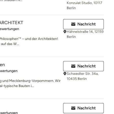
Konzulat Studio, 10117
Berlin
 ARCHITEKT
Nachricht
rtung: 5 von 5 Sternen
Bewertungen
Hähnelstraße 14, 12159
Berlin
r Philosophen“* – und der Architekten!
auf das W...
ten
Nachricht
rtung: 5 von 5 Sternen
ewertungen
Schwedter Str. 34a,
10435 Berlin
burg und Mecklenburg-Vorpommern. Wir
l-typische Bauten i...
Nachricht
rtung: 5 von 5 Sternen
ewertungen