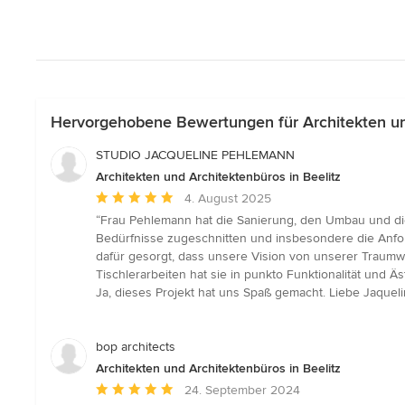
Hervorgehobene Bewertungen für Architekten und
STUDIO JACQUELINE PEHLEMANN
Architekten und Architektenbüros in Beelitz
Durchschnittliche
4. August 2025
Bewertung:
“Frau Pehlemann hat die Sanierung, den Umbau und di
5
Bedürfnisse zugeschnitten und insbesondere die Anford
von
dafür gesorgt, dass unsere Vision von unserer Traumw
5
Tischlerarbeiten hat sie in punkto Funktionalität und 
Sternen
Ja, dieses Projekt hat uns Spaß gemacht. Liebe Jaqueli
bop architects
Architekten und Architektenbüros in Beelitz
Durchschnittliche
24. September 2024