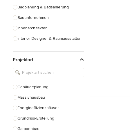
Badplanung & Badsanierung
Bauunternehmen
Innenarchitekten
Interior Designer & Raumausstatter
Küchenplanung
Projektart
Landschaftsarchitekten
Armaturen & Sanitärbedarf
Beleuchtung
Gebäudeplanung
Einbauschränke
Massivhausbau
Alle anzeigen
Energieeffizienzhäuser
Grundriss-Erstellung
Garagenbau