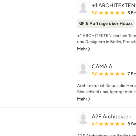
+1 ARCHITEKTEN
Durchschnittliche Bewe
5,0
5 B
5 Aufträge über Houzz
+1 ARCHITEKTEN sind ein Team
und Designern in Berlin, Prenzl
Mehr
CAMA A
Durchschnittliche Bewe
5,0
7 B
Architektur ist für uns die Her
Sinnlichkeit unaufgeregt mitein
Mehr
A2F Architekten
Durchschnittliche Bewe
4,9
8 B
A2F Architekten aus Berlin und