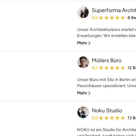
Superforma Archi
Durchschnittliche Bewe
5,0
8 B
Unser Architekturbüro starte
Erwartungen. Wir erstellen kla
Mehr
Müllers Büro
Durchschnittliche Bewe
4,7
12 
Unser Büro mit Sitz in Berlin is
Passivhäuser spezialisiert. Uns
Mehr
Noku Studio
Durchschnittliche Bewe
5,0
13 
NOKU ist ein Studio für Archite
und Norbert Jundt haben sich i