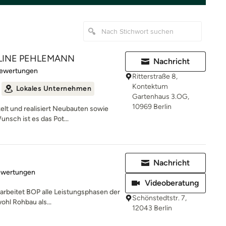
LINE PEHLEMANN
Nachricht
rtung: 5 von 5 Sternen
Bewertungen
Ritterstraße 8,
Kontektum
Lokales Unternehmen
Gartenhaus 3.OG,
10969 Berlin
lt und realisiert Neubauten sowie
nsch ist es das Pot...
Nachricht
rtung: 5 von 5 Sternen
ewertungen
Videoberatung
earbeitet BOP alle Leistungsphasen der
Schönstedtstr. 7,
ohl Rohbau als...
12043 Berlin