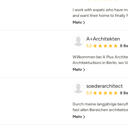
I work with expats who have m
and want their home to finally feel
Mehr
A+Architekten
Durchschnittliche Bewe
5,0
8 B
Willkommen bei A Plus Architek
Architekturbüro in Berlin, wo 
Mehr
soederarchitect
Durchschnittliche Bewe
5,0
8 B
Durch meine langjährige berufl
fast allen Bereichen architekto
Mehr