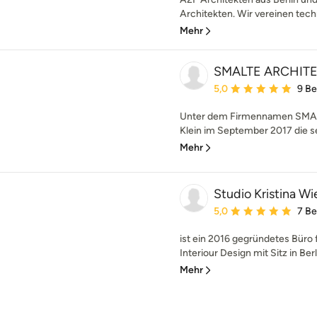
Architekten. Wir vereinen tech
Mehr
SMALTE ARCHIT
Durchschnittliche Bewe
5,0
9 B
Unter dem Firmennamen SMALT
Klein im September 2017 die sel
Mehr
Studio Kristina Wi
Durchschnittliche Bewe
5,0
7 B
ist ein 2016 gegründetes Büro 
Interiour Design mit Sitz in Berl
Mehr