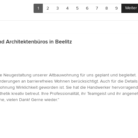
Weiter
1
2
3
4
5
6
7
8
9
 Architektenbüros in Beelitz
e Neugestaltung unserer Altbauwohnung für uns geplant und begleitet. 
erungen an barrierefreies Wohnen berücksichtigt. Auch für die Details
ohnung Wirklichkeit geworden ist. Sie hat die Handwerker hervorragend
Ästhetik kreativ betreut. Ihre Professionalität, ihr Teamgeist und ihr 
ne, vielen Dank! Gerne wieder.”