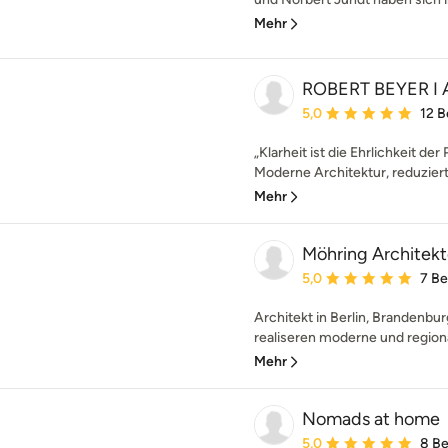
Mehr
ROBERT BEYER I
Durchschnittliche Bewe
5,0
12 
„Klarheit ist die Ehrlichkeit de
Moderne Architektur, reduziert 
Mehr
Möhring Architek
Durchschnittliche Bewe
5,0
7 B
Architekt in Berlin, Branden
realiseren moderne und regiona
Mehr
Nomads at home
Durchschnittliche Bewe
5,0
8 B