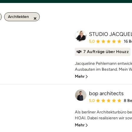
Architekten
STUDIO JACQUE
Durchschnittliche Bewe
5,0
16 
7 Aufträge über Houzz
Jacqueline Pehlemann entwicke
Ausbauten im Bestand. Mein Wu
Mehr
bop architects
Durchschnittliche Bewe
5,0
8 B
Als berliner Architekturbüro b
HOAI. Dabei realisieren wir sow
Mehr