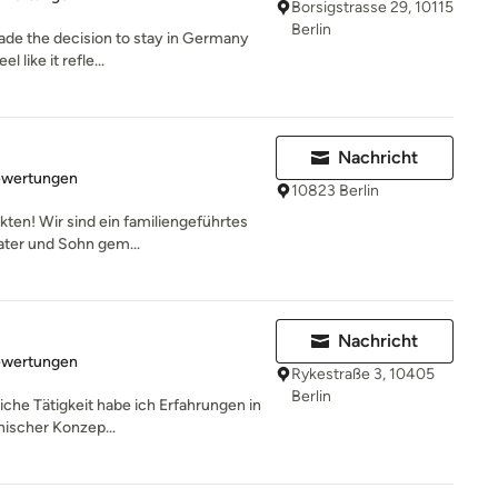
Borsigstrasse 29, 10115
Berlin
ade the decision to stay in Germany
 like it refle...
Nachricht
rtung: 5 von 5 Sternen
ewertungen
10823 Berlin
ten! Wir sind ein familiengeführtes
Vater und Sohn gem...
Nachricht
rtung: 5 von 5 Sternen
ewertungen
Rykestraße 3, 10405
Berlin
iche Tätigkeit habe ich Erfahrungen in
nischer Konzep...