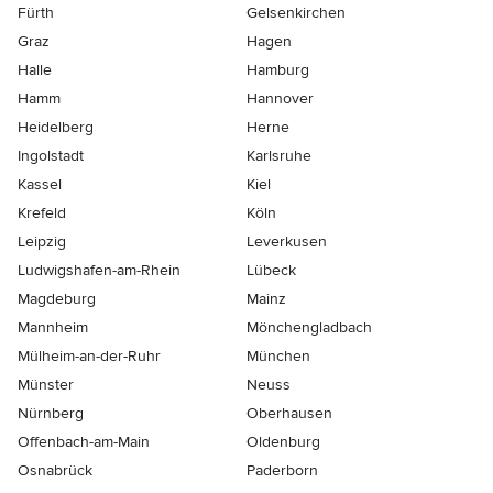
Fürth
Gelsenkirchen
Graz
Hagen
Halle
Hamburg
Hamm
Hannover
Heidelberg
Herne
Ingolstadt
Karlsruhe
Kassel
Kiel
Krefeld
Köln
Leipzig
Leverkusen
Ludwigshafen-am-Rhein
Lübeck
Magdeburg
Mainz
Mannheim
Mönchen­gladbach
Mülheim-an-der-Ruhr
München
Münster
Neuss
Nürnberg
Oberhausen
Offenbach-am-Main
Oldenburg
Osnabrück
Paderborn