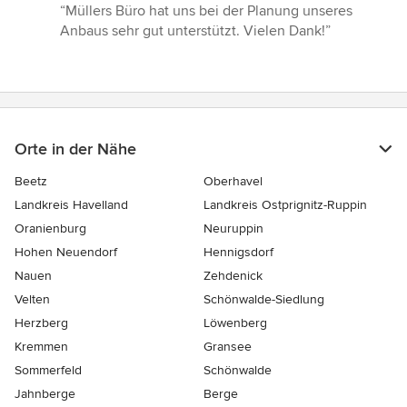
Bewertung:
“Müllers Büro hat uns bei der Planung unseres
5
Anbaus sehr gut unterstützt. Vielen Dank!”
von
5
Sternen
Orte in der Nähe
Beetz
Oberhavel
Landkreis Havelland
Landkreis Ostprignitz-Ruppin
Oranienburg
Neuruppin
Hohen Neuendorf
Hennigsdorf
Nauen
Zehdenick
Velten
Schönwalde-Siedlung
Herzberg
Löwenberg
Kremmen
Gransee
Sommerfeld
Schönwalde
Jahnberge
Berge