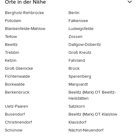
Orte in der Nähe
Bergholz-Rehbrücke
Berlin
Potsdam
Falkensee
Blankenfelde-Mahlow
Ludwigsfelde
Teltow
Zossen
Beelitz
Dallgow-Döberitz
Trebbin
Groß Kreutz
Ketzin
Fahrland
Groß Glienicke
Brück
Fichtenwalde
Sperenberg
Borkwalde
Marquardt
Berkenbrück
Beelitz (Mark) OT Beelitz-
Heilstätten
Uetz-Paaren
Satzkorn
Busendorf
Beelitz (Mark) OT Klaistow
Christinendorf
Klausdorf
Schünow
Nächst-Neuendorf