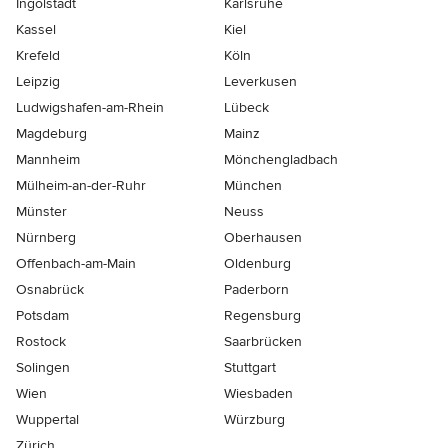
Ingolstadt
Karlsruhe
Kassel
Kiel
Krefeld
Köln
Leipzig
Leverkusen
Ludwigshafen-am-Rhein
Lübeck
Magdeburg
Mainz
Mannheim
Mönchen­gladbach
Mülheim-an-der-Ruhr
München
Münster
Neuss
Nürnberg
Oberhausen
Offenbach-am-Main
Oldenburg
Osnabrück
Paderborn
Potsdam
Regensburg
Rostock
Saarbrücken
Solingen
Stuttgart
Wien
Wiesbaden
Wuppertal
Würzburg
Zürich