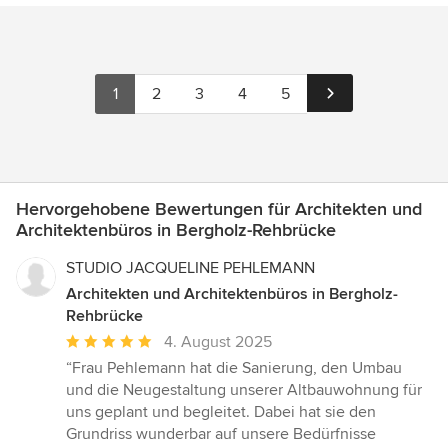
1
2
3
4
5
Hervorgehobene Bewertungen für Architekten und
Architektenbüros in Bergholz-Rehbrücke
STUDIO JACQUELINE PEHLEMANN
Architekten und Architektenbüros in Bergholz-
Rehbrücke
Durchschnittliche
4. August 2025
Bewertung:
“Frau Pehlemann hat die Sanierung, den Umbau
5
und die Neugestaltung unserer Altbauwohnung für
von
uns geplant und begleitet. Dabei hat sie den
5
Grundriss wunderbar auf unsere Bedürfnisse