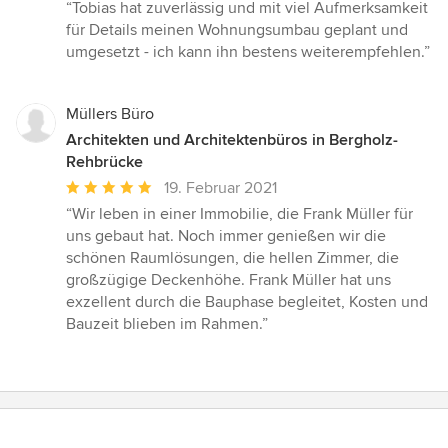
Bewertung:
“Tobias hat zuverlässig und mit viel Aufmerksamkeit
5
für Details meinen Wohnungsumbau geplant und
von
umgesetzt - ich kann ihn bestens weiterempfehlen.”
5
Sternen
Müllers Büro
Architekten und Architektenbüros in Bergholz-
Rehbrücke
Durchschnittliche
19. Februar 2021
Bewertung:
“Wir leben in einer Immobilie, die Frank Müller für
5
uns gebaut hat. Noch immer genießen wir die
von
schönen Raumlösungen, die hellen Zimmer, die
5
großzügige Deckenhöhe. Frank Müller hat uns
Sternen
exzellent durch die Bauphase begleitet, Kosten und
Bauzeit blieben im Rahmen.”