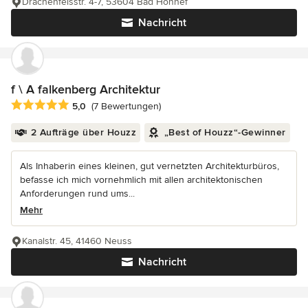
Drachenfelsstr. 4-7, 53604 Bad Honnef
Nachricht
f \ A falkenberg Architektur
Durchschnittliche Bewertung: 5 von 5 Sternen
5,0
(7 Bewertungen)
2 Aufträge über Houzz
„Best of Houzz“-Gewinner
Als Inhaberin eines kleinen, gut vernetzten Architekturbüros,
befasse ich mich vornehmlich mit allen architektonischen
Anforderungen rund ums...
Mehr
Kanalstr. 45, 41460 Neuss
Nachricht