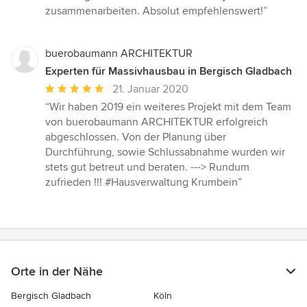
zusammenarbeiten. Absolut empfehlenswert!”
buerobaumann ARCHITEKTUR
Experten für Massivhausbau in Bergisch Gladbach
Durchschnittliche
21. Januar 2020
Bewertung:
“Wir haben 2019 ein weiteres Projekt mit dem Team
5
von buerobaumann ARCHITEKTUR erfolgreich
von
abgeschlossen. Von der Planung über
5
Durchführung, sowie Schlussabnahme wurden wir
Sternen
stets gut betreut und beraten. ---> Rundum
zufrieden !!! #Hausverwaltung Krumbein”
Orte in der Nähe
Bergisch Gladbach
Köln