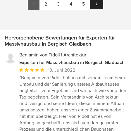
1
2
3
4
5
Hervorgehobene Bewertungen für Experten für
Massivhausbau in Bergisch Gladbach
Benjamin von Pidoll I Architektur
Experten für Massivhausbau in Bergisch Gladbach
Durchschnittliche
13. Juni 2022
Bewertung:
“Benjamin von Pidoll hat uns mit seinem Team beim
5
Umbau und der Sanierung unseres Altbauhauses
von
begleitet - vom Ergebnis sind wir nach wie vor jeden
5
Tag begeistert. Sein Verständnis von Architektur
Sternen
und Design und seine Ideen, diese in einem Altbau
umzusetzen, haben uns von einer Zusammenarbeit
mit ihm überzeugt. Herr von Pidoll hat es von
Anfang an geschafft, uns als Laien den gesamten
Prozess und die unterschiedlichen Bauphasen