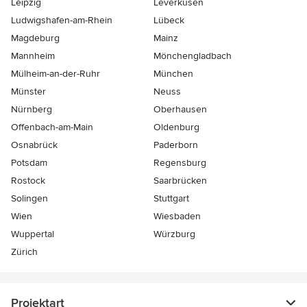
Leipzig
Leverkusen
Ludwigshafen-am-Rhein
Lübeck
Magdeburg
Mainz
Mannheim
Mönchen­gladbach
Mülheim-an-der-Ruhr
München
Münster
Neuss
Nürnberg
Oberhausen
Offenbach-am-Main
Oldenburg
Osnabrück
Paderborn
Potsdam
Regensburg
Rostock
Saarbrücken
Solingen
Stuttgart
Wien
Wiesbaden
Wuppertal
Würzburg
Zürich
Projektart