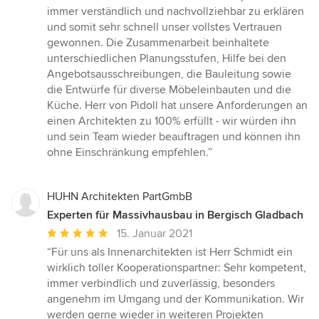
immer verständlich und nachvollziehbar zu erklären
und somit sehr schnell unser vollstes Vertrauen
gewonnen. Die Zusammenarbeit beinhaltete
unterschiedlichen Planungsstufen, Hilfe bei den
Angebotsausschreibungen, die Bauleitung sowie
die Entwürfe für diverse Möbeleinbauten und die
Küche. Herr von Pidoll hat unsere Anforderungen an
einen Architekten zu 100% erfüllt - wir würden ihn
und sein Team wieder beauftragen und können ihn
ohne Einschränkung empfehlen.”
HUHN Architekten PartGmbB
Experten für Massivhausbau in Bergisch Gladbach
Durchschnittliche
15. Januar 2021
Bewertung:
“Für uns als Innenarchitekten ist Herr Schmidt ein
5
wirklich toller Kooperationspartner: Sehr kompetent,
von
immer verbindlich und zuverlässig, besonders
5
angenehm im Umgang und der Kommunikation. Wir
Sternen
werden gerne wieder in weiteren Projekten