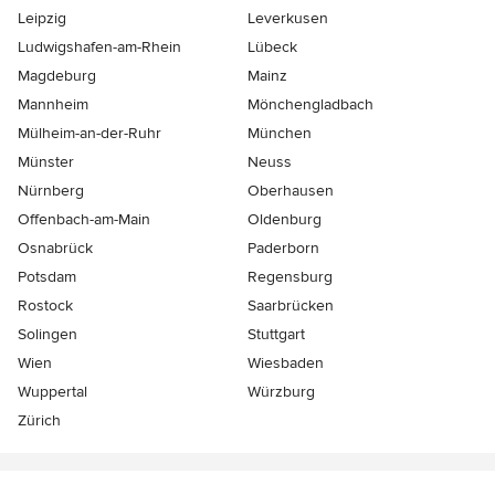
Leipzig
Leverkusen
Ludwigshafen-am-Rhein
Lübeck
Magdeburg
Mainz
Mannheim
Mönchen­gladbach
Mülheim-an-der-Ruhr
München
Münster
Neuss
Nürnberg
Oberhausen
Offenbach-am-Main
Oldenburg
Osnabrück
Paderborn
Potsdam
Regensburg
Rostock
Saarbrücken
Solingen
Stuttgart
Wien
Wiesbaden
Wuppertal
Würzburg
Zürich