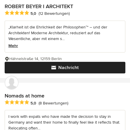
ROBERT BEYER I ARCHITEKT
Durchschnittliche Bewertung: 5 von 5 Sternen
5,0
(12 Bewertungen)
„Klarheit ist die Ehrlichkeit der Philosophen“* – und der
Architekten! Moderne Architektur, reduziert auf das
Wesentliche, aber mit einem s...
Mehr
Hähnelstraße 14, 12159 Berlin
Nachricht
Nomads at home
Durchschnittliche Bewertung: 5 von 5 Sternen
5,0
(8 Bewertungen)
I work with expats who have made the decision to stay in
Germany and want their home to finally feel like it reflects that.
Relocating often...