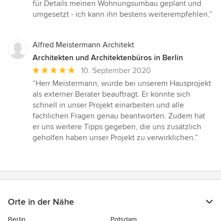
5
für Details meinen Wohnungsumbau geplant und
von
umgesetzt - ich kann ihn bestens weiterempfehlen.”
5
Sternen
Alfred Meistermann Architekt
Architekten und Architektenbüros in Berlin
Durchschnittliche
10. September 2020
Bewertung:
“Herr Meistermann, wurde bei unserem Hausprojekt
5
als externer Berater beauftragt. Er konnte sich
von
schnell in unser Projekt einarbeiten und alle
5
fachlichen Fragen genau beantworten. Zudem hat
Sternen
er uns weitere Tipps gegeben, die uns zusätzlich
geholfen haben unser Projekt zu verwirklichen.”
Orte in der Nähe
Berlin
Potsdam