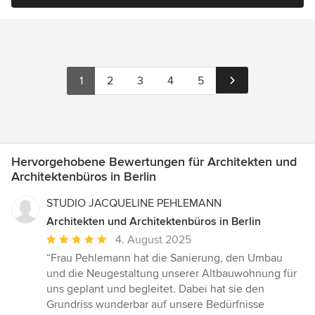
1
2
3
4
5
Hervorgehobene Bewertungen für Architekten und
Architektenbüros in Berlin
STUDIO JACQUELINE PEHLEMANN
Architekten und Architektenbüros in Berlin
Durchschnittliche
4. August 2025
Bewertung:
“Frau Pehlemann hat die Sanierung, den Umbau
5
und die Neugestaltung unserer Altbauwohnung für
von
uns geplant und begleitet. Dabei hat sie den
5
Grundriss wunderbar auf unsere Bedürfnisse