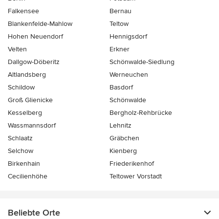
Falkensee
Bernau
Blankenfelde-Mahlow
Teltow
Hohen Neuendorf
Hennigsdorf
Velten
Erkner
Dallgow-Döberitz
Schönwalde-Siedlung
Altlandsberg
Werneuchen
Schildow
Basdorf
Groß Glienicke
Schönwalde
Kesselberg
Bergholz-Rehbrücke
Wassmannsdorf
Lehnitz
Schlaatz
Gräbchen
Selchow
Kienberg
Birkenhain
Friederikenhof
Cecilienhöhe
Teltower Vorstadt
Beliebte Orte