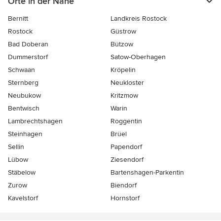
Orte in der Nähe
Bernitt
Landkreis Rostock
Rostock
Güstrow
Bad Doberan
Bützow
Dummerstorf
Satow-Oberhagen
Schwaan
Kröpelin
Sternberg
Neukloster
Neubukow
Kritzmow
Bentwisch
Warin
Lambrechtshagen
Roggentin
Steinhagen
Brüel
Sellin
Papendorf
Lübow
Ziesendorf
Stäbelow
Bartenshagen-Parkentin
Zurow
Biendorf
Kavelstorf
Hornstorf