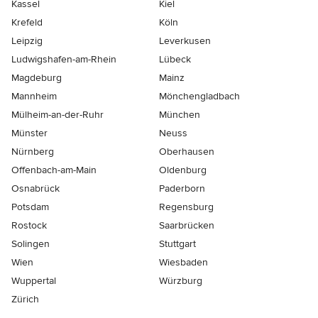
Kassel
Kiel
Krefeld
Köln
Leipzig
Leverkusen
Ludwigshafen-am-Rhein
Lübeck
Magdeburg
Mainz
Mannheim
Mönchen­gladbach
Mülheim-an-der-Ruhr
München
Münster
Neuss
Nürnberg
Oberhausen
Offenbach-am-Main
Oldenburg
Osnabrück
Paderborn
Potsdam
Regensburg
Rostock
Saarbrücken
Solingen
Stuttgart
Wien
Wiesbaden
Wuppertal
Würzburg
Zürich