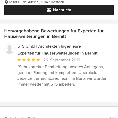
Joliot-Curie-Allee 9, 18147 Rostock
Nachricht
Hervorgehobene Bewertungen für Experten für
Hauserweiterungen in Bernitt
STS GmbH Architekten Ingenieure
Experten für Hauserweiterungen in Bernitt
Durchschnittliche
26. September 2019
Bewertung:
“Sehr korrekte Bearbeitung unseres Anliegens,
5
genaue Planung mit komplettem Überblick.
von
Jederzeit erreichbares Team im Büro, wir würden
5
immer wieder mit STS arbeiten.”
Sternen