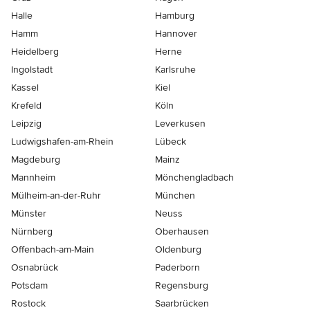
Halle
Hamburg
Hamm
Hannover
Heidelberg
Herne
Ingolstadt
Karlsruhe
Kassel
Kiel
Krefeld
Köln
Leipzig
Leverkusen
Ludwigshafen-am-Rhein
Lübeck
Magdeburg
Mainz
Mannheim
Mönchen­gladbach
Mülheim-an-der-Ruhr
München
Münster
Neuss
Nürnberg
Oberhausen
Offenbach-am-Main
Oldenburg
Osnabrück
Paderborn
Potsdam
Regensburg
Rostock
Saarbrücken