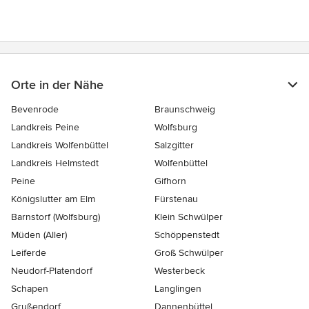
Orte in der Nähe
Bevenrode
Braunschweig
Landkreis Peine
Wolfsburg
Landkreis Wolfenbüttel
Salzgitter
Landkreis Helmstedt
Wolfenbüttel
Peine
Gifhorn
Königslutter am Elm
Fürstenau
Barnstorf (Wolfsburg)
Klein Schwülper
Müden (Aller)
Schöppenstedt
Leiferde
Groß Schwülper
Neudorf-Platendorf
Westerbeck
Schapen
Langlingen
Grußendorf
Dannenbüttel