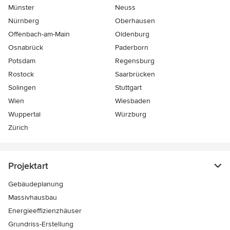
Münster
Neuss
Nürnberg
Oberhausen
Offenbach-am-Main
Oldenburg
Osnabrück
Paderborn
Potsdam
Regensburg
Rostock
Saarbrücken
Solingen
Stuttgart
Wien
Wiesbaden
Wuppertal
Würzburg
Zürich
Projektart
Gebäudeplanung
Massivhausbau
Energieeffizienzhäuser
Grundriss-Erstellung