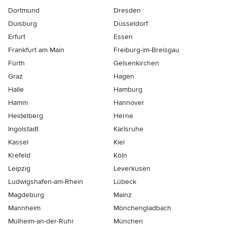
Dortmund
Dresden
Duisburg
Düsseldorf
Erfurt
Essen
Frankfurt am Main
Freiburg-im-Breisgau
Fürth
Gelsenkirchen
Graz
Hagen
Halle
Hamburg
Hamm
Hannover
Heidelberg
Herne
Ingolstadt
Karlsruhe
Kassel
Kiel
Krefeld
Köln
Leipzig
Leverkusen
Ludwigshafen-am-Rhein
Lübeck
Magdeburg
Mainz
Mannheim
Mönchen­gladbach
Mülheim-an-der-Ruhr
München