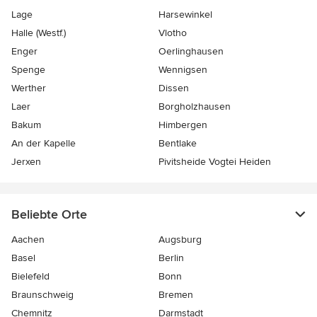
Lage
Harsewinkel
Halle (Westf.)
Vlotho
Enger
Oerlinghausen
Spenge
Wennigsen
Werther
Dissen
Laer
Borgholzhausen
Bakum
Himbergen
An der Kapelle
Bentlake
Jerxen
Pivitsheide Vogtei Heiden
Beliebte Orte
Aachen
Augsburg
Basel
Berlin
Bielefeld
Bonn
Braunschweig
Bremen
Chemnitz
Darmstadt