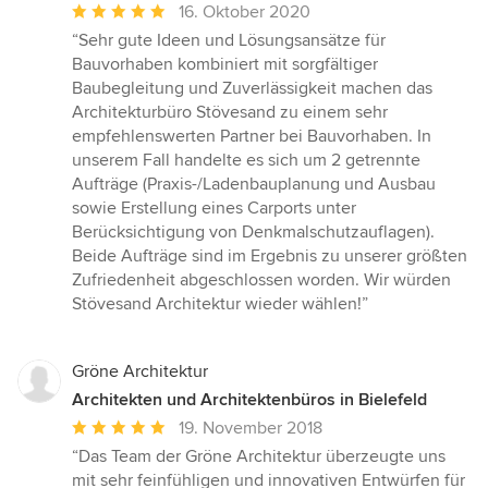
Durchschnittliche
16. Oktober 2020
Bewertung:
“Sehr gute Ideen und Lösungsansätze für
5
Bauvorhaben kombiniert mit sorgfältiger
von
Baubegleitung und Zuverlässigkeit machen das
5
Architekturbüro Stövesand zu einem sehr
Sternen
empfehlenswerten Partner bei Bauvorhaben. In
unserem Fall handelte es sich um 2 getrennte
Aufträge (Praxis-/Ladenbauplanung und Ausbau
sowie Erstellung eines Carports unter
Berücksichtigung von Denkmalschutzauflagen).
Beide Aufträge sind im Ergebnis zu unserer größten
Zufriedenheit abgeschlossen worden. Wir würden
Stövesand Architektur wieder wählen!”
Gröne Architektur
Architekten und Architektenbüros in Bielefeld
Durchschnittliche
19. November 2018
Bewertung:
“Das Team der Gröne Architektur überzeugte uns
5
mit sehr feinfühligen und innovativen Entwürfen für