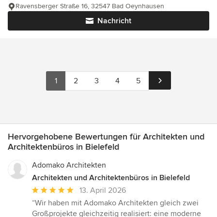
Ravensberger Straße 16, 32547 Bad Oeynhausen
Nachricht
1
2
3
4
5
Hervorgehobene Bewertungen für Architekten und
Architektenbüros in Bielefeld
Adomako Architekten
Architekten und Architektenbüros in Bielefeld
Durchschnittliche
13. April 2026
Bewertung:
“Wir haben mit Adomako Architekten gleich zwei
5
Großprojekte gleichzeitig realisiert: eine moderne