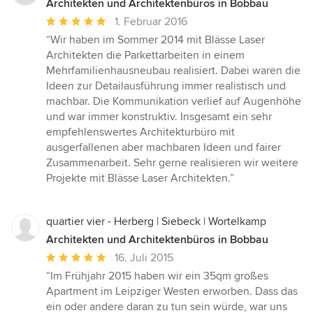
Architekten und Architektenbüros in Bobbau
Durchschnittliche
1. Februar 2016
Bewertung:
“Wir haben im Sommer 2014 mit Blässe Laser
5
Architekten die Parkettarbeiten in einem
von
Mehrfamilienhausneubau realisiert. Dabei waren die
5
Ideen zur Detailausführung immer realistisch und
Sternen
machbar. Die Kommunikation verlief auf Augenhöhe
und war immer konstruktiv. Insgesamt ein sehr
empfehlenswertes Architekturbüro mit
ausgerfallenen aber machbaren Ideen und fairer
Zusammenarbeit. Sehr gerne realisieren wir weitere
Projekte mit Blässe Laser Architekten.”
quartier vier - Herberg | Siebeck | Wortelkamp
Architekten und Architektenbüros in Bobbau
Durchschnittliche
16. Juli 2015
Bewertung:
“Im Frühjahr 2015 haben wir ein 35qm großes
5
Apartment im Leipziger Westen erworben. Dass das
von
ein oder andere daran zu tun sein würde, war uns