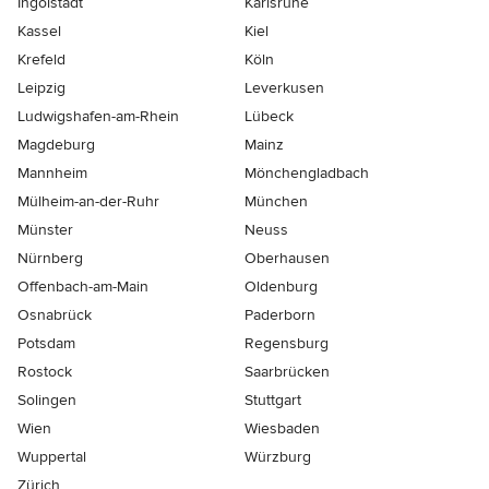
Ingolstadt
Karlsruhe
Kassel
Kiel
Krefeld
Köln
Leipzig
Leverkusen
Ludwigshafen-am-Rhein
Lübeck
Magdeburg
Mainz
Mannheim
Mönchen­gladbach
Mülheim-an-der-Ruhr
München
Münster
Neuss
Nürnberg
Oberhausen
Offenbach-am-Main
Oldenburg
Osnabrück
Paderborn
Potsdam
Regensburg
Rostock
Saarbrücken
Solingen
Stuttgart
Wien
Wiesbaden
Wuppertal
Würzburg
Zürich