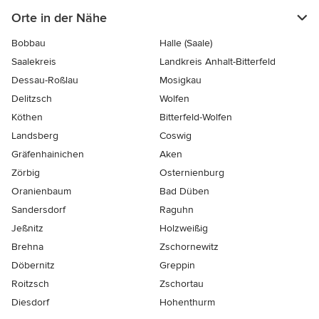
Orte in der Nähe
Bobbau
Halle (Saale)
Saalekreis
Landkreis Anhalt-Bitterfeld
Dessau-Roßlau
Mosigkau
Delitzsch
Wolfen
Köthen
Bitterfeld-Wolfen
Landsberg
Coswig
Gräfenhainichen
Aken
Zörbig
Osternienburg
Oranienbaum
Bad Düben
Sandersdorf
Raguhn
Jeßnitz
Holzweißig
Brehna
Zschornewitz
Döbernitz
Greppin
Roitzsch
Zschortau
Diesdorf
Hohenthurm