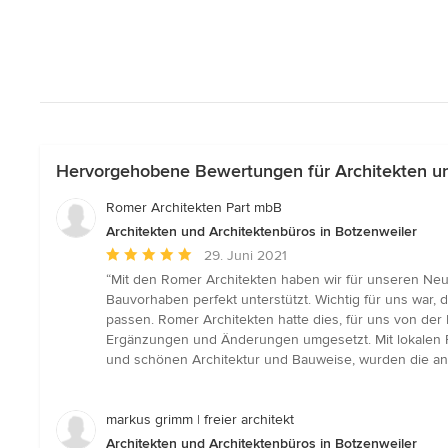
Hervorgehobene Bewertungen für Architekten un
Romer Architekten Part mbB
Architekten und Architektenbüros in Botzenweiler
Durchschnittliche
29. Juni 2021
Bewertung:
“Mit den Romer Architekten haben wir für unseren Neu
5
Bauvorhaben perfekt unterstützt. Wichtig für uns war
von
passen. Romer Architekten hatte dies, für uns von de
5
Ergänzungen und Änderungen umgesetzt. Mit lokalen Fi
Sternen
und schönen Architektur und Bauweise, wurden die anv
markus grimm | freier architekt
Architekten und Architektenbüros in Botzenweiler