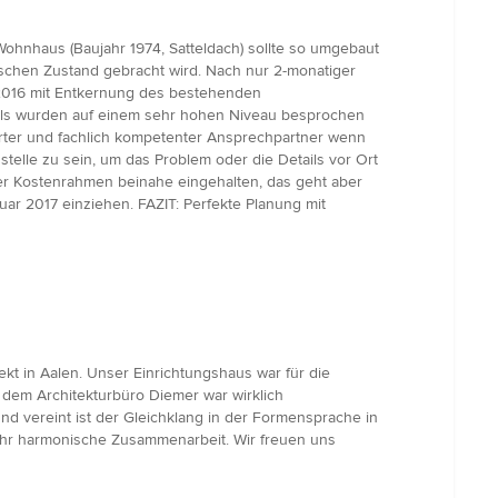
ohnhaus (Baujahr 1974, Satteldach) sollte so umgebaut
ischen Zustand gebracht wird. Nach nur 2-monatiger
 2016 mit Entkernung des bestehenden
ails wurden auf einem sehr hohen Niveau besprochen
tierter und fachlich kompetenter Ansprechpartner wenn
elle zu sein, um das Problem oder die Details vor Ort
r Kostenrahmen beinahe eingehalten, das geht aber
r 2017 einziehen. FAZIT: Perfekte Planung mit
kt in Aalen. Unser Einrichtungshaus war für die
 dem Architekturbüro Diemer war wirklich
nd vereint ist der Gleichklang in der Formensprache in
ehr harmonische Zusammenarbeit. Wir freuen uns