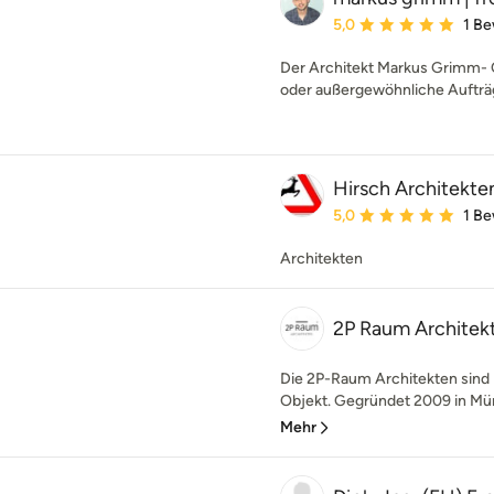
Durchschnittliche Bewe
5,0
1 B
Der Architekt Markus Grimm-
oder außergewöhnliche Aufträ
Hirsch Architekte
Durchschnittliche Bewe
5,0
1 B
Architekten
2P Raum Architek
Die 2P-Raum Architekten sind 
Objekt. Gegründet 2009 in Münc
Mehr