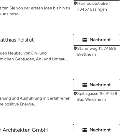
Humboldtstraße 1,
eiten Sie von der ersten Idee bis hin zu
73457 Essingen
 uns beso...
atthias Polsfut
Nachricht
Starenweg 11, 74585
 den Neubau von Ein- und
Brettheim
ntlichen Gebäuden, An- und Umbau...
Nachricht
Spitalgasse 10, 91438
anung und Ausführung mit erfahrenen
Bad Windsheim
e positive Energie...
n Architekten GmbH
Nachricht