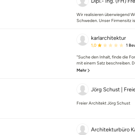
Dipl.- Ing. (FH) F
Wir realisieren überwiegend W
Schweden. Unser Firmensitz ist 
karlarchitektur
Durchschnittliche Bewe
1,0
1 Be
"Suche den Inhalt, finde die Fo
mit einem Satz beschreiben. Du
Mehr
Jörg Schust | Frei
Freier Architekt Jörg Schust
Architekturbüro K