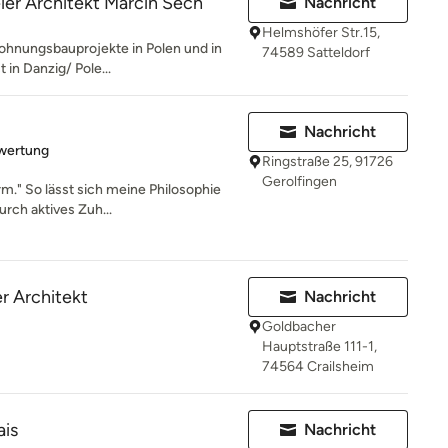
reier Architekt Marcin Sech
Nachricht
Helmshöfer Str.15,
ohnungsbauprojekte in Polen und in
74589 Satteldorf
in Danzig/ Pole...
Nachricht
rtung: 1 von 5 Sternen
wertung
Ringstraße 25, 91726
Gerolfingen
rm." So lässt sich meine Philosophie
rch aktives Zuh...
er Architekt
Nachricht
Goldbacher
Hauptstraße 111-1,
74564 Crailsheim
ais
Nachricht