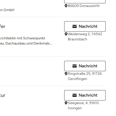
86609 Donauwörth
ten GmbH
fer
Nachricht
Weidenweg 2, 74542
 Architektin mit Schwerpunkt
Braunsbach
au, Dachausbau und Denkmals...
Nachricht
Ringstraße 25, 91726
Gerolfingen
tur
Nachricht
Seegasse, 4, 91610
Insingen