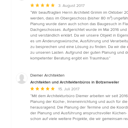
Durchschnittliche
3. August 2017
Bewertung:
“Wir beauftragten Herrn Architekt Grimm im Oktober 2
5
werden, dass im Obergeschoss (bisher 80 m²) ungefähr
von
Planung wurde dann auch schon das Baugesuch in Flac
5
Dachgeschosses. Aufgerichtet wurde im Mai 2016 und 
Sternen
und verständlich erklärt. Da wir unsere Objekt in Eige
es um Änderungswünsche, Ausführung und Verarbeitung 
zu besprechen und eine Lösung zu finden. Da wir di
zu unseren Lasten. Aufgrund der guten Planung und d
kompetenter Beratung ergibt ein Traumhaus”
Diemer Architekten
Architekten und Architektenbüros in Botzenweiler
Durchschnittliche
15. Juli 2017
Bewertung:
“Mit dem Architekturbüro Diemer arbeiten wir seit 201
5
Planung der Küche-, Inneneinrichtung und auch für die
von
herausragend. Die Planung der Termine und die Koordin
5
der Planung und Ausführung anspruchsvoller Küchen- 
Sternen
schon auf viele weitere Projekte, die wir gemeinsam re