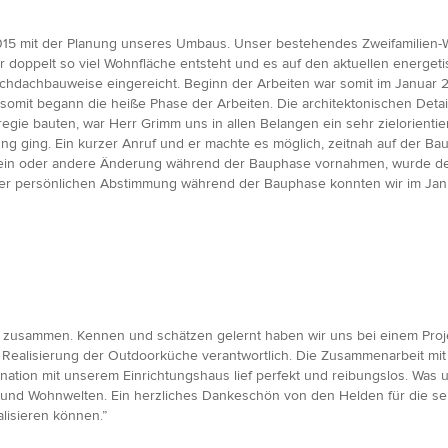
015 mit der Planung unseres Umbaus. Unser bestehendes Zweifamilien-W
 doppelt so viel Wohnfläche entsteht und es auf den aktuellen energet
hdachbauweise eingereicht. Beginn der Arbeiten war somit im Januar
somit begann die heiße Phase der Arbeiten. Die architektonischen Det
nregie bauten, war Herr Grimm uns in allen Belangen ein sehr zielorien
ging. Ein kurzer Anruf und er machte es möglich, zeitnah auf der Baust
e ein oder andere Änderung während der Bauphase vornahmen, wurde de
er persönlichen Abstimmung während der Bauphase konnten wir im Janua
6 zusammen. Kennen und schätzen gelernt haben wir uns bei einem Proje
 Realisierung der Outdoorküche verantwortlich. Die Zusammenarbeit mit
ation mit unserem Einrichtungshaus lief perfekt und reibungslos. Was u
und Wohnwelten. Ein herzliches Dankeschön von den Helden für die s
alisieren können.”