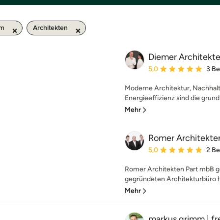
km
Architekten
Diemer Architekt
Durchschnittliche Bewe
5,0
3 B
Moderne Architektur, Nachhalt
Energieeffizienz sind die grund
Mehr
Romer Architekte
Durchschnittliche Bewe
5,0
2 B
Romer Architekten Part mbB 
gegründeten Architekturbüro h
Mehr
markus grimm | fre