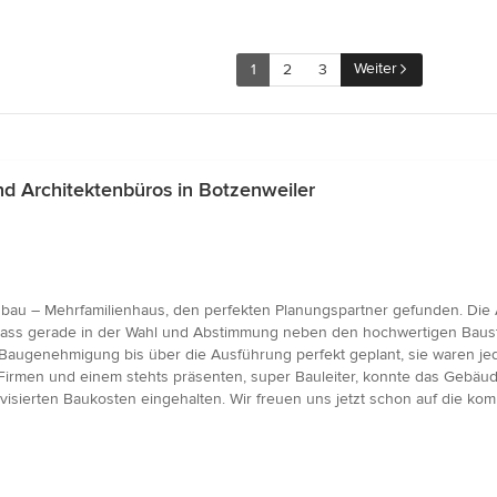
Weiter
1
2
3
d Architektenbüros in Botzenweiler
bau – Mehrfamilienhaus, den perfekten Planungspartner gefunden. Die A
, dass gerade in der Wahl und Abstimmung neben den hochwertigen Baust
r Baugenehmigung bis über die Ausführung perfekt geplant, sie waren j
rmen und einem stehts präsenten, super Bauleiter, konnte das Gebäude 
isierten Baukosten eingehalten. Wir freuen uns jetzt schon auf die ko