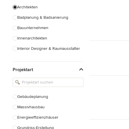
Architekten
Badplanung & Badsanierung
Bauunternehmen
Innenarchitekten
Interior Designer & Raumausstatter
Küchenplanung
Projektart
Landschaftsarchitekten
Armaturen & Sanitärbedarf
Beleuchtung
Gebäudeplanung
Einbauschränke
Massivhausbau
Alle anzeigen
Energieeffizienzhäuser
Grundriss-Erstellung