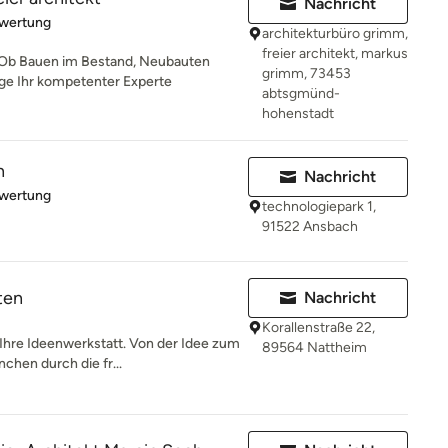
Nachricht
rtung: 5 von 5 Sternen
ewertung
architekturbüro grimm,
freier architekt, markus
 Ob Bauen im Bestand, Neubauten
grimm, 73453
ge Ihr kompetenter Experte
abtsgmünd-
hohenstadt
n
Nachricht
rtung: 5 von 5 Sternen
ewertung
technologiepark 1,
91522 Ansbach
ten
Nachricht
Korallenstraße 22,
Ihre Ideenwerkstatt. Von der Idee zum
89564 Nattheim
hen durch die fr...