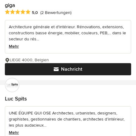
giga
Durchschnittliche Bewertung: 5 von 5 Sternen
5,0
(2 Bewertungen)
Architecture générale et d'intérieur. Rénovations, extensions,
constructions basse énergie, mobilier, couleurs, PEB,... dans le
secteur du rés...
Mehr
LIEGE 4000, Belgien
Nachricht
Luc Spits
UNE ÉQUIPE QUI OSE Architectes, urbanistes, designers,
graphistes, gestionnaires de chantiers, architectes d’intérieur,
les plus audacieux...
Mehr