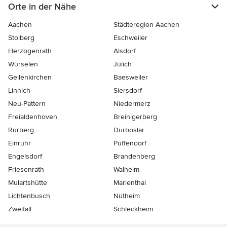
Orte in der Nähe
Aachen
Städteregion Aachen
Stolberg
Eschweiler
Herzogenrath
Alsdorf
Würselen
Jülich
Geilenkirchen
Baesweiler
Linnich
Siersdorf
Neu-Pattern
Niedermerz
Freialdenhoven
Breinigerberg
Rurberg
Dürboslar
Einruhr
Puffendorf
Engelsdorf
Brandenberg
Friesenrath
Walheim
Mulartshütte
Marienthal
Lichtenbusch
Nütheim
Zweifall
Schleckheim