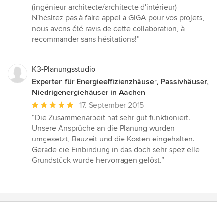
(ingénieur architecte/architecte d'intérieur)
N'hésitez pas à faire appel à GIGA pour vos projets,
nous avons été ravis de cette collaboration, à
recommander sans hésitations!”
K3-Planungsstudio
Experten für Energieeffizienzhäuser, Passivhäuser,
Niedrigenergiehäuser in Aachen
Durchschnittliche
17. September 2015
Bewertung:
“Die Zusammenarbeit hat sehr gut funktioniert.
5
Unsere Ansprüche an die Planung wurden
von
umgesetzt, Bauzeit und die Kosten eingehalten.
5
Gerade die Einbindung in das doch sehr spezielle
Sternen
Grundstück wurde hervorragen gelöst.”