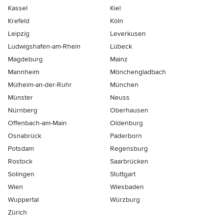
Kassel
Kiel
Krefeld
Köln
Leipzig
Leverkusen
Ludwigshafen-am-Rhein
Lübeck
Magdeburg
Mainz
Mannheim
Mönchen­gladbach
Mülheim-an-der-Ruhr
München
Münster
Neuss
Nürnberg
Oberhausen
Offenbach-am-Main
Oldenburg
Osnabrück
Paderborn
Potsdam
Regensburg
Rostock
Saarbrücken
Solingen
Stuttgart
Wien
Wiesbaden
Wuppertal
Würzburg
Zürich