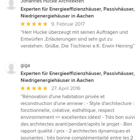
Johannes Hucke Architekten
Experten für Energieeffizienzhäuser, Passivhäuser,
Niedrigenergiehäuser in Aachen
Durchschnittliche
9. Februar 2017
Bewertung:
“Herr Hucke überzeugt mit seinen Aufträgen und
5
Entwürfen ,Erläuterungen sind sehr gut zu
von
verstehen. Grüße, Die Tischlerei e.K. Erwin Heining”
5
Sternen
giga
Experten für Energieeffizienzhäuser, Passivhäuser,
Niedrigenergiehäuser in Aachen
Durchschnittliche
27. April 2016
Bewertung:
“Rénovation d'une habitation privée et
5
reconstruction d'une annexe : - Style d'architecture :
von
fonctionnelle, créative, esthétique, respect
5
environnement => excellentes idées! - Très bon suivi
Sternen
des architectes avant/pendant/après le projet - Bon
rapport qualité / prix - 2 architectes dynamiques et
souriantes : très bonne complémentarité entre les 2