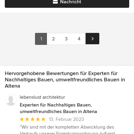
Nachricht
1
2
3
4
Hervorgehobene Bewertungen für Experten für
Nachhaltiges Bauen, umweltfreundliches Bauen in
Altena
lebenslust architektur
Experten für Nachhaltiges Bauen,
umweltfreundliches Bauen in Altena
Durchschnittliche
13. Februar 2023
Bewertung:
“Wir sind mit der kompletten Abwicklung des
5
Verkaufs unserer Eigentumswohnung äußerst