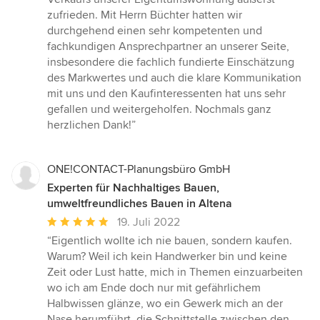
von
zufrieden. Mit Herrn Büchter hatten wir
5
durchgehend einen sehr kompetenten und
Sternen
fachkundigen Ansprechpartner an unserer Seite,
insbesondere die fachlich fundierte Einschätzung
des Markwertes und auch die klare Kommunikation
mit uns und den Kaufinteressenten hat uns sehr
gefallen und weitergeholfen. Nochmals ganz
herzlichen Dank!”
ONE!CONTACT-Planungsbüro GmbH
Experten für Nachhaltiges Bauen,
umweltfreundliches Bauen in Altena
Durchschnittliche
19. Juli 2022
Bewertung:
“Eigentlich wollte ich nie bauen, sondern kaufen.
5
Warum? Weil ich kein Handwerker bin und keine
von
Zeit oder Lust hatte, mich in Themen einzuarbeiten
5
wo ich am Ende doch nur mit gefährlichem
Sternen
Halbwissen glänze, wo ein Gewerk mich an der
Nase herumführt, die Schnittstelle zwischen den