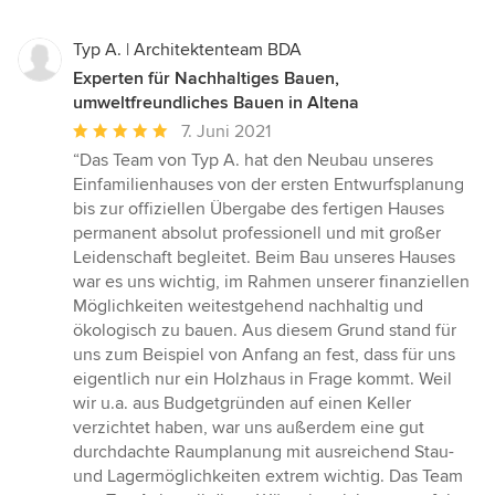
Typ A. | Architektenteam BDA
Experten für Nachhaltiges Bauen,
umweltfreundliches Bauen in Altena
Durchschnittliche
7. Juni 2021
Bewertung:
“Das Team von Typ A. hat den Neubau unseres
5
Einfamilienhauses von der ersten Entwurfsplanung
von
bis zur offiziellen Übergabe des fertigen Hauses
5
permanent absolut professionell und mit großer
Sternen
Leidenschaft begleitet. Beim Bau unseres Hauses
war es uns wichtig, im Rahmen unserer finanziellen
Möglichkeiten weitestgehend nachhaltig und
ökologisch zu bauen. Aus diesem Grund stand für
uns zum Beispiel von Anfang an fest, dass für uns
eigentlich nur ein Holzhaus in Frage kommt. Weil
wir u.a. aus Budgetgründen auf einen Keller
verzichtet haben, war uns außerdem eine gut
durchdachte Raumplanung mit ausreichend Stau-
und Lagermöglichkeiten extrem wichtig. Das Team