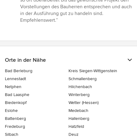
so oft überarbeitet bis das gewünschte Projekt den
Vorstellungen des Bauherren entsprechen und auch
in der Ausführung gut zu handeln sind.
Empfehlenswert.”
Orte in der Nähe
Bad Berleburg
Kreis Siegen-Wittgenstein
Lennestadt
Schmallenberg
Netphen
Hilchenbach
Bad Laasphe
Winterberg
Biedenkopf
Wetter (Hessen)
Eslohe
Medebach
Battenberg
Hallenberg
Fredeburg
Hatzfeld
Silbach
Deuz