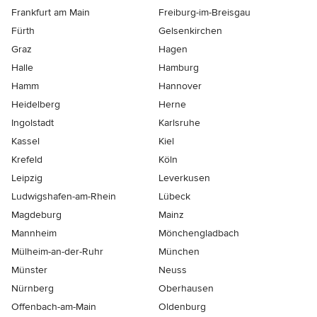
Frankfurt am Main
Freiburg-im-Breisgau
Fürth
Gelsenkirchen
Graz
Hagen
Halle
Hamburg
Hamm
Hannover
Heidelberg
Herne
Ingolstadt
Karlsruhe
Kassel
Kiel
Krefeld
Köln
Leipzig
Leverkusen
Ludwigshafen-am-Rhein
Lübeck
Magdeburg
Mainz
Mannheim
Mönchen­gladbach
Mülheim-an-der-Ruhr
München
Münster
Neuss
Nürnberg
Oberhausen
Offenbach-am-Main
Oldenburg