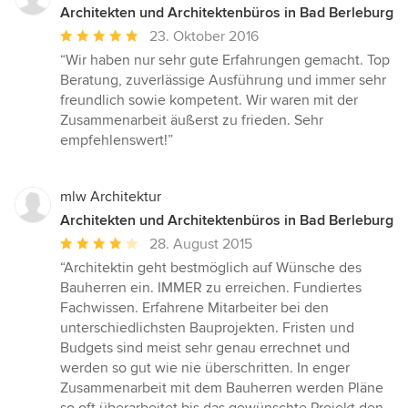
Architekten und Architektenbüros in Bad Berleburg
Durchschnittliche
23. Oktober 2016
Bewertung:
“Wir haben nur sehr gute Erfahrungen gemacht. Top
5
Beratung, zuverlässige Ausführung und immer sehr
von
freundlich sowie kompetent. Wir waren mit der
5
Zusammenarbeit äußerst zu frieden. Sehr
Sternen
empfehlenswert!”
mlw Architektur
Architekten und Architektenbüros in Bad Berleburg
Durchschnittliche
28. August 2015
Bewertung:
“Architektin geht bestmöglich auf Wünsche des
4
Bauherren ein. IMMER zu erreichen. Fundiertes
von
Fachwissen. Erfahrene Mitarbeiter bei den
5
unterschiedlichsten Bauprojekten. Fristen und
Sternen
Budgets sind meist sehr genau errechnet und
werden so gut wie nie überschritten. In enger
Zusammenarbeit mit dem Bauherren werden Pläne