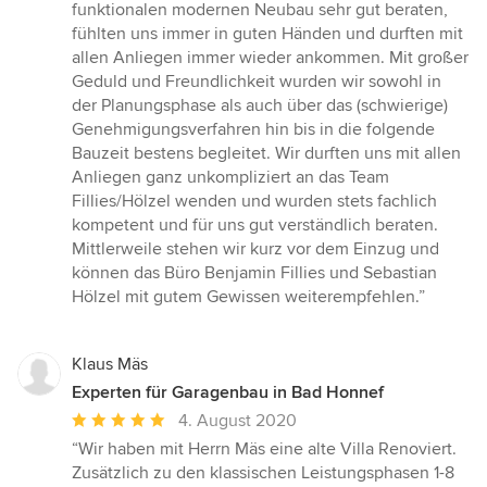
5
funktionalen modernen Neubau sehr gut beraten,
von
fühlten uns immer in guten Händen und durften mit
5
allen Anliegen immer wieder ankommen. Mit großer
Sternen
Geduld und Freundlichkeit wurden wir sowohl in
der Planungsphase als auch über das (schwierige)
Genehmigungsverfahren hin bis in die folgende
Bauzeit bestens begleitet. Wir durften uns mit allen
Anliegen ganz unkompliziert an das Team
Fillies/Hölzel wenden und wurden stets fachlich
kompetent und für uns gut verständlich beraten.
Mittlerweile stehen wir kurz vor dem Einzug und
können das Büro Benjamin Fillies und Sebastian
Hölzel mit gutem Gewissen weiterempfehlen.”
Klaus Mäs
Experten für Garagenbau in Bad Honnef
Durchschnittliche
4. August 2020
Bewertung:
“Wir haben mit Herrn Mäs eine alte Villa Renoviert.
5
Zusätzlich zu den klassischen Leistungsphasen 1-8