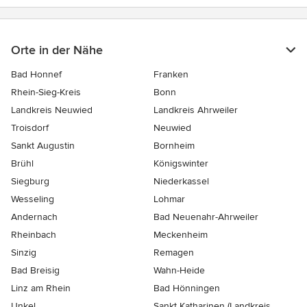
Orte in der Nähe
Bad Honnef
Franken
Rhein-Sieg-Kreis
Bonn
Landkreis Neuwied
Landkreis Ahrweiler
Troisdorf
Neuwied
Sankt Augustin
Bornheim
Brühl
Königswinter
Siegburg
Niederkassel
Wesseling
Lohmar
Andernach
Bad Neuenahr-Ahrweiler
Rheinbach
Meckenheim
Sinzig
Remagen
Bad Breisig
Wahn-Heide
Linz am Rhein
Bad Hönningen
Unkel
Sankt Katharinen (Landkreis