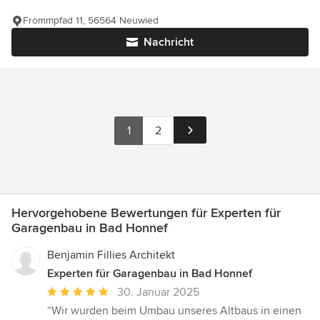
Frommpfad 11, 56564 Neuwied
Nachricht
1
2
Hervorgehobene Bewertungen für Experten für
Garagenbau in Bad Honnef
Benjamin Fillies Architekt
Experten für Garagenbau in Bad Honnef
Durchschnittliche
30. Januar 2025
Bewertung:
“Wir wurden beim Umbau unseres Altbaus in einen