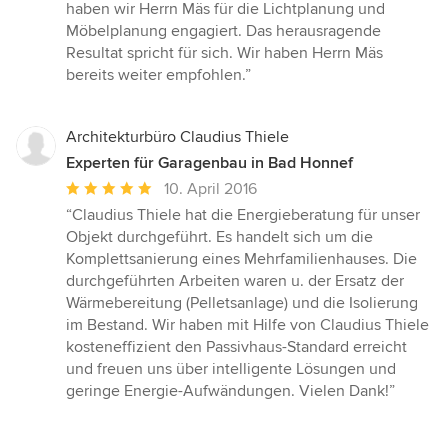
von
haben wir Herrn Mäs für die Lichtplanung und
5
Möbelplanung engagiert. Das herausragende
Sternen
Resultat spricht für sich. Wir haben Herrn Mäs
bereits weiter empfohlen.”
Architekturbüro Claudius Thiele
Experten für Garagenbau in Bad Honnef
Durchschnittliche
10. April 2016
Bewertung:
“Claudius Thiele hat die Energieberatung für unser
5
Objekt durchgeführt. Es handelt sich um die
von
Komplettsanierung eines Mehrfamilienhauses. Die
5
durchgeführten Arbeiten waren u. der Ersatz der
Sternen
Wärmebereitung (Pelletsanlage) und die Isolierung
im Bestand. Wir haben mit Hilfe von Claudius Thiele
kosteneffizient den Passivhaus-Standard erreicht
und freuen uns über intelligente Lösungen und
geringe Energie-Aufwändungen. Vielen Dank!”