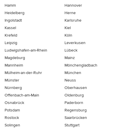
Hamm
Hannover
Heidelberg
Herne
Ingolstadt
Karlsruhe
Kassel
Kiel
Krefeld
Köln
Leipzig
Leverkusen
Ludwigshafen-am-Rhein
Lübeck
Magdeburg
Mainz
Mannheim
Mönchen­gladbach
Mülheim-an-der-Ruhr
München
Münster
Neuss
Nürnberg
Oberhausen
Offenbach-am-Main
Oldenburg
Osnabrück
Paderborn
Potsdam
Regensburg
Rostock
Saarbrücken
Solingen
Stuttgart