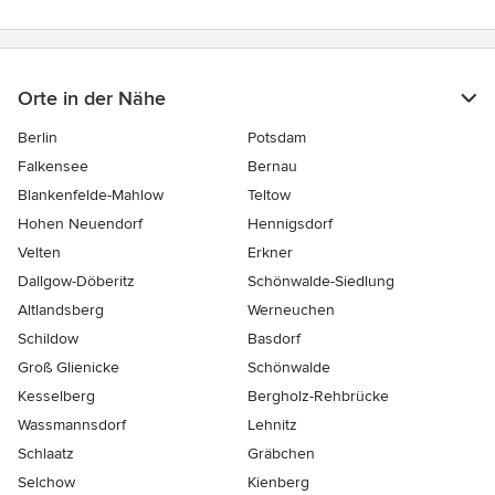
Orte in der Nähe
Berlin
Potsdam
Falkensee
Bernau
Blankenfelde-Mahlow
Teltow
Hohen Neuendorf
Hennigsdorf
Velten
Erkner
Dallgow-Döberitz
Schönwalde-Siedlung
Altlandsberg
Werneuchen
Schildow
Basdorf
Groß Glienicke
Schönwalde
Kesselberg
Bergholz-Rehbrücke
Wassmannsdorf
Lehnitz
Schlaatz
Gräbchen
Selchow
Kienberg