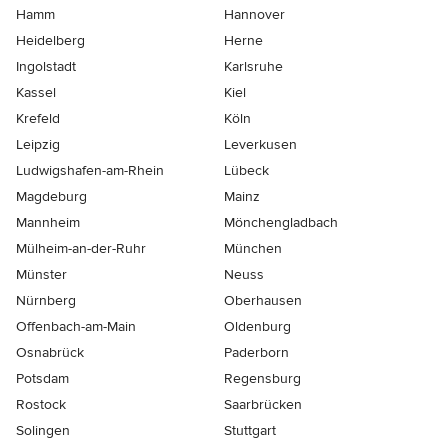
Hamm
Hannover
Heidelberg
Herne
Ingolstadt
Karlsruhe
Kassel
Kiel
Krefeld
Köln
Leipzig
Leverkusen
Ludwigshafen-am-Rhein
Lübeck
Magdeburg
Mainz
Mannheim
Mönchen­gladbach
Mülheim-an-der-Ruhr
München
Münster
Neuss
Nürnberg
Oberhausen
Offenbach-am-Main
Oldenburg
Osnabrück
Paderborn
Potsdam
Regensburg
Rostock
Saarbrücken
Solingen
Stuttgart