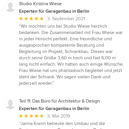
Studio Kristina Wiese
Experten für Garagenbau in Berlin
Durchschnittliche
3. September 2021
Bewertung:
“Wir möchten uns bei Studio Wiese herzlich
5
bedanken. Die Zusammenarbeit mit Frau Wiese war
von
in jeder Hinsicht perfekt. Eine freundliche und
5
ausgesprochen kompetente Beratung und
Sternen
Begleitung im Projekt, Schrankbau. Dieses war
durch seine Größe 3,60 m hoch und fast 6,00 m
lang nicht einfach. Wir hatten auch einige Wünsche.
Frau Wiese hat uns phantastisch begleitet und jetzt
steht der Schrank. Wir sagen vielen Dank und
jederzeit wieder.”
Teil 11: Das Büro für Architektur & Design
Experten für Garagenbau in Berlin
Durchschnittliche
3. Mai 2019
Bewertung:
“Janna Krenn betreute den Umbau und die
5