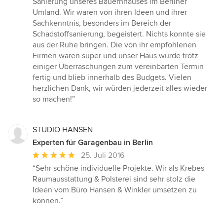
Sanierung unseres Bauernhauses im Berliner
von
Umland. Wir waren von ihren Ideen und ihrer
5
Sachkenntnis, besonders im Bereich der
Sternen
Schadstoffsanierung, begeistert. Nichts konnte sie
aus der Ruhe bringen. Die von ihr empfohlenen
Firmen waren super und unser Haus wurde trotz
einiger Überraschungen zum vereinbarten Termin
fertig und blieb innerhalb des Budgets. Vielen
herzlichen Dank, wir würden jederzeit alles wieder
so machen!”
STUDIO HANSEN
Experten für Garagenbau in Berlin
Durchschnittliche
25. Juli 2016
Bewertung:
“Sehr schöne individuelle Projekte. Wir als Krebes
5
Raumausstattung & Polsterei sind sehr stolz die
von
Ideen vom Büro Hansen & Winkler umsetzen zu
5
können.”
Sternen