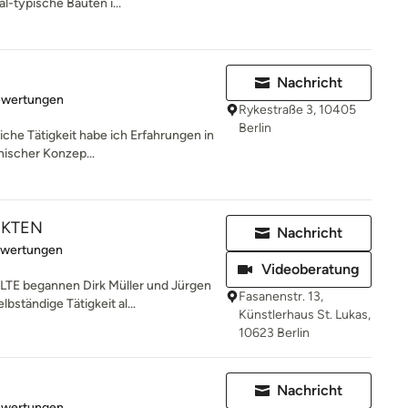
l-typische Bauten i...
Nachricht
rtung: 5 von 5 Sternen
ewertungen
Rykestraße 3, 10405
Berlin
iche Tätigkeit habe ich Erfahrungen in
nischer Konzep...
EKTEN
Nachricht
rtung: 5 von 5 Sternen
ewertungen
Videoberatung
E begannen Dirk Müller und Jürgen
Fasanenstr. 13,
bständige Tätigkeit al...
Künstlerhaus St. Lukas,
10623 Berlin
Nachricht
rtung: 5 von 5 Sternen
ewertungen