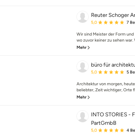
Reuter Schoger Ar
Durchschnittliche Bewe
5,0
7 B
Wir sind Meister der Form und
wo zuvor keiner zu sehen war. 
Mehr
büro für architekt
Durchschnittliche Bewe
5,0
5 B
Architektur von morgen, heut
beliebter, Zeit wichtiger, Orte 
Mehr
INTO STORIES - Fa
PartGmbB
Durchschnittliche Bewe
5,0
4 B