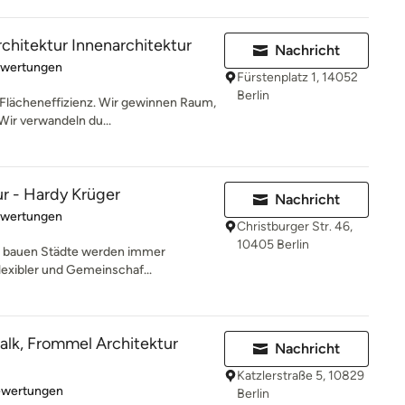
chitektur Innenarchitektur
Nachricht
rtung: 5 von 5 Sternen
ewertungen
Fürstenplatz 1, 14052
Berlin
 Flächeneffizienz. Wir gewinnen Raum,
Wir verwandeln du...
ur - Hardy Krüger
Nachricht
rtung: 5 von 5 Sternen
ewertungen
Christburger Str. 46,
10405 Berlin
e bauen Städte werden immer
flexibler und Gemeinschaf...
lk, Frommel Architektur
Nachricht
Katzlerstraße 5, 10829
rtung: 5 von 5 Sternen
ewertungen
Berlin