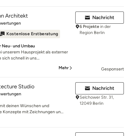
n Architekt
Nachricht
rtung: 5 von 5 Sternen
ewertungen
6 Projekte
in der
Region Berlin
Kostenlose Erstberatung
für Neu- und Umbau
i unserem Hausprojekt als externer
sich schnell in uns...
Mehr
Gesponsert
tecture Studio
Nachricht
rtung: 5 von 5 Sternen
ewertungen
Selchower Str. 31,
12049 Berlin
t mit deinen Wünschen und
re Konzepte mit Zeichnungen un...