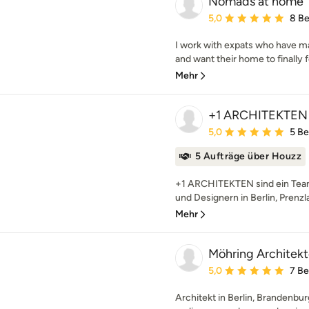
Nomads at home
Durchschnittliche Bewe
5,0
8 B
I work with expats who have m
and want their home to finally feel
Mehr
+1 ARCHITEKTEN
Durchschnittliche Bewe
5,0
5 B
5 Aufträge über Houzz
+1 ARCHITEKTEN sind ein Team
und Designern in Berlin, Prenzl
Mehr
Möhring Architek
Durchschnittliche Bewe
5,0
7 B
Architekt in Berlin, Branden