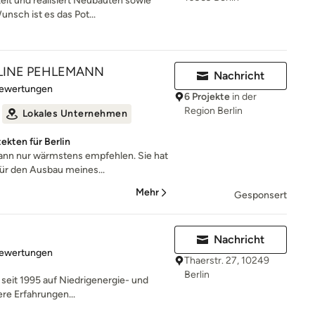
lt und realisiert Neubauten sowie
nsch ist es das Pot...
LINE PEHLEMANN
Nachricht
rtung: 5 von 5 Sternen
Bewertungen
6 Projekte
in der
Region Berlin
Lokales Unternehmen
ekten für Berlin
ann nur wärmstens empfehlen. Sie hat
ür den Ausbau meines...
Mehr
Gesponsert
Nachricht
rtung: 4.7 von 5 Sternen
Bewertungen
Thaerstr. 27, 10249
Berlin
t seit 1995 auf Niedrigenergie- und
ere Erfahrungen...