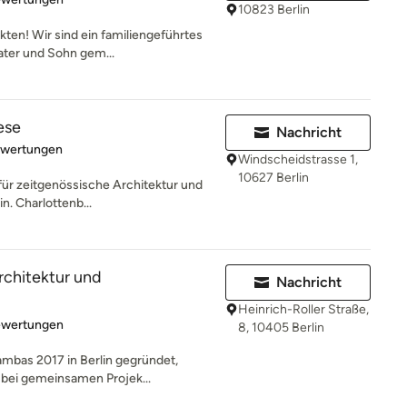
10823 Berlin
ten! Wir sind ein familiengeführtes
Vater und Sohn gem...
ese
Nachricht
rtung: 5 von 5 Sternen
ewertungen
Windscheidstrasse 1,
10627 Berlin
für zeitgenössische Architektur und
in. Charlottenb...
rchitektur und
Nachricht
Heinrich-Roller Straße,
rtung: 5 von 5 Sternen
ewertungen
8, 10405 Berlin
kambas 2017 in Berlin gegründet,
bei gemeinsamen Projek...