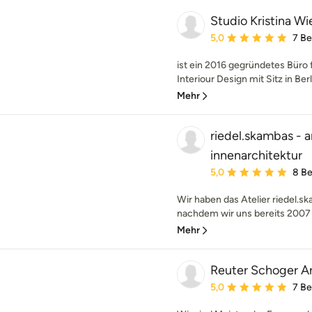
Studio Kristina Wi
Durchschnittliche Bewe
5,0
7 B
ist ein 2016 gegründetes Büro 
Interiour Design mit Sitz in Berl
Mehr
riedel.skambas - a
innenarchitektur
Durchschnittliche Bewe
5,0
8 B
Wir haben das Atelier riedel.s
nachdem wir uns bereits 2007 
Mehr
Reuter Schoger Ar
Durchschnittliche Bewe
5,0
7 B