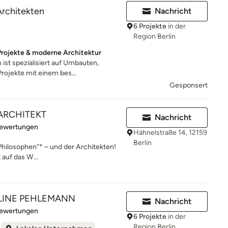
Architekten
Nachricht
6 Projekte
in der
Region Berlin
 Projekte & moderne Architektur
ist spezialisiert auf Umbauten,
ojekte mit einem bes...
Gesponsert
 ARCHITEKT
Nachricht
rtung: 5 von 5 Sternen
Bewertungen
Hähnelstraße 14, 12159
Berlin
r Philosophen“* – und der Architekten!
auf das W...
LINE PEHLEMANN
Nachricht
rtung: 5 von 5 Sternen
Bewertungen
6 Projekte
in der
Region Berlin