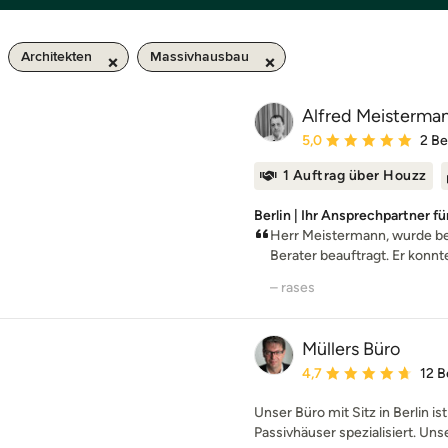
Architekten
Massivhausbau
Alfred Meisterman
Durchschnittliche Bewe
5,0
2 B
1 Auftrag über Houzz
Berlin | Ihr Ansprechpartner 
Herr Meistermann, wurde be
Berater beauftragt. Er konnte 
– rases
Müllers Büro
Durchschnittliche Bewe
4,7
12 
Unser Büro mit Sitz in Berlin is
Passivhäuser spezialisiert. Uns