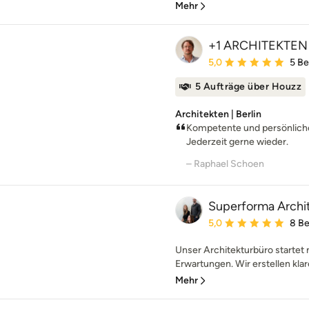
Mehr
+1 ARCHITEKTEN
Durchschnittliche Bewe
5,0
5 B
5 Aufträge über Houzz
Architekten | Berlin
Kompetente und persönliche
Jederzeit gerne wieder.
– Raphael Schoen
Superforma Archi
Durchschnittliche Bewe
5,0
8 B
Unser Architekturbüro starte
Erwartungen. Wir erstellen kla
Mehr