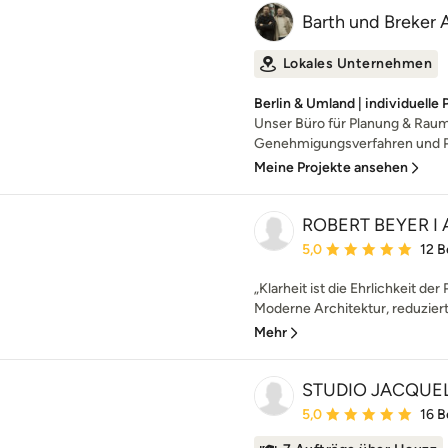
Barth und Breker 
Lokales Unternehmen
Berlin & Umland | individuelle
Unser Büro für Planung & Raum 
Genehmigungsverfahren und Pr
Meine Projekte ansehen
ROBERT BEYER I
Durchschnittliche Bewe
5,0
12 
„Klarheit ist die Ehrlichkeit de
Moderne Architektur, reduziert 
Mehr
STUDIO JACQUE
Durchschnittliche Bewe
5,0
16 