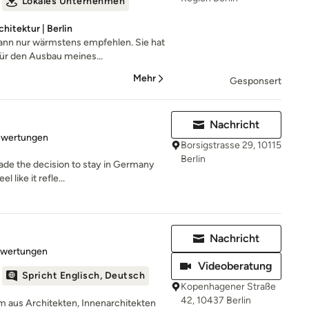
Lokales Unternehmen
hitektur | Berlin
ann nur wärmstens empfehlen. Sie hat
ür den Ausbau meines...
Mehr
Gesponsert
Nachricht
rtung: 5 von 5 Sternen
ewertungen
Borsigstrasse 29, 10115
Berlin
ade the decision to stay in Germany
 like it refle...
Nachricht
rtung: 5 von 5 Sternen
ewertungen
Videoberatung
Spricht Englisch, Deutsch
Kopenhagener Straße
42, 10437 Berlin
 aus Architekten, Innenarchitekten