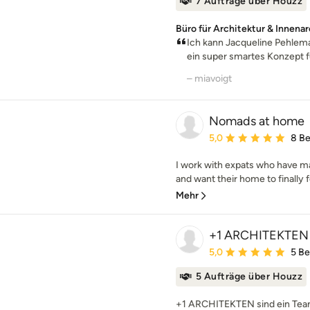
7 Aufträge über Houzz
Büro für Architektur & Innenarc
Ich kann Jacqueline Pehlem
ein super smartes Konzept f
– miavoigt
Nomads at home
Durchschnittliche Bewe
5,0
8 B
I work with expats who have m
and want their home to finally feel
Mehr
+1 ARCHITEKTEN
Durchschnittliche Bewe
5,0
5 B
5 Aufträge über Houzz
+1 ARCHITEKTEN sind ein Team