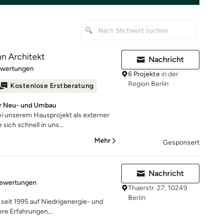
n Architekt
Nachricht
rtung: 5 von 5 Sternen
ewertungen
6 Projekte
in der
Region Berlin
Kostenlose Erstberatung
für Neu- und Umbau
i unserem Hausprojekt als externer
sich schnell in uns...
Mehr
Gesponsert
Nachricht
rtung: 4.7 von 5 Sternen
Bewertungen
Thaerstr. 27, 10249
Berlin
t seit 1995 auf Niedrigenergie- und
ere Erfahrungen...