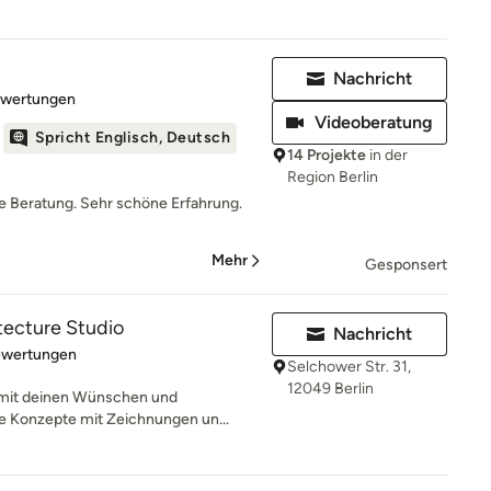
Nachricht
rtung: 5 von 5 Sternen
ewertungen
Videoberatung
Spricht Englisch, Deutsch
14 Projekte
in der
Region Berlin
 Beratung. Sehr schöne Erfahrung.
Mehr
Gesponsert
tecture Studio
Nachricht
rtung: 5 von 5 Sternen
ewertungen
Selchower Str. 31,
12049 Berlin
t mit deinen Wünschen und
re Konzepte mit Zeichnungen un...