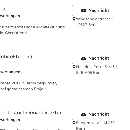
ese
Nachricht
rtung: 5 von 5 Sternen
ewertungen
Windscheidstrasse 1,
10627 Berlin
für zeitgenössische Architektur und
in. Charlottenb...
rchitektur und
Nachricht
Heinrich-Roller Straße,
rtung: 5 von 5 Sternen
ewertungen
8, 10405 Berlin
kambas 2017 in Berlin gegründet,
bei gemeinsamen Projek...
chitektur Innenarchitektur
Nachricht
rtung: 5 von 5 Sternen
ewertungen
Fürstenplatz 1, 14052
Berlin