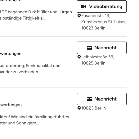
Videoberatung
E begannen Dirk Müller und Jürgen
Fasanenstr. 13,
bständige Tätigkeit al...
Künstlerhaus St. Lukas,
10623 Berlin
Nachricht
rtung: 5 von 5 Sternen
ewertungen
Leibnizstraße 33,
10625 Berlin
ausforderung, Funktionalität und
ander zu verbinden....
Nachricht
rtung: 5 von 5 Sternen
ewertungen
10823 Berlin
ten! Wir sind ein familiengeführtes
Vater und Sohn gem...