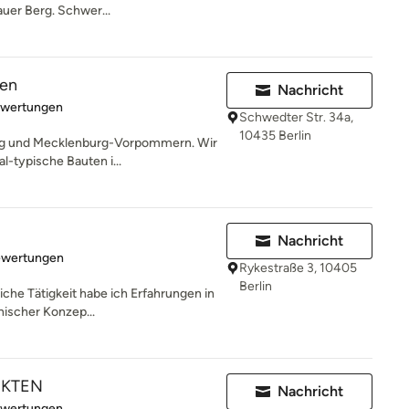
auer Berg. Schwer...
ten
Nachricht
rtung: 5 von 5 Sternen
ewertungen
Schwedter Str. 34a,
10435 Berlin
burg und Mecklenburg-Vorpommern. Wir
l-typische Bauten i...
Nachricht
rtung: 5 von 5 Sternen
ewertungen
Rykestraße 3, 10405
Berlin
iche Tätigkeit habe ich Erfahrungen in
nischer Konzep...
EKTEN
Nachricht
rtung: 5 von 5 Sternen
ewertungen