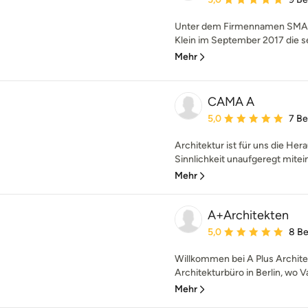
Unter dem Firmennamen SMALT
Klein im September 2017 die sel
Mehr
CAMA A
Durchschnittliche Bewe
5,0
7 B
Architektur ist für uns die Her
Sinnlichkeit unaufgeregt mitein
Mehr
A+Architekten
Durchschnittliche Bewe
5,0
8 B
Willkommen bei A Plus Architek
Architekturbüro in Berlin, wo 
Mehr