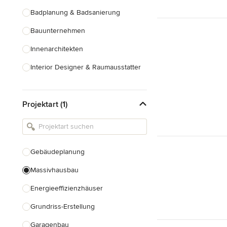
Badplanung & Badsanierung
Bauunternehmen
Innenarchitekten
Interior Designer & Raumausstatter
Küchenplanung
Projektart (1)
Landschaftsarchitekten
Armaturen & Sanitärbedarf
Beleuchtung
Gebäudeplanung
Einbauschränke
Massivhausbau
Alle anzeigen
Energieeffizienzhäuser
Grundriss-Erstellung
Garagenbau