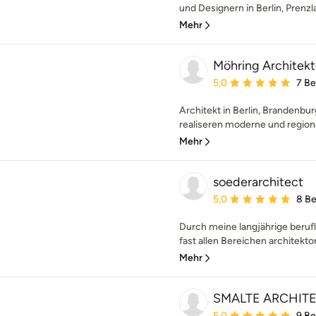
und Designern in Berlin, Prenzl
Mehr
Möhring Architek
Durchschnittliche Bewe
5,0
7 B
Architekt in Berlin, Branden
realiseren moderne und regiona
Mehr
soederarchitect
Durchschnittliche Bewe
5,0
8 B
Durch meine langjährige berufl
fast allen Bereichen architekto
Mehr
SMALTE ARCHIT
Durchschnittliche Bewe
5,0
9 B