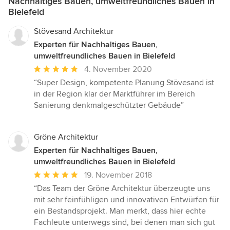
Nachhaltiges Bauen, umweltfreundliches Bauen in
Bielefeld
Stövesand Architektur
Experten für Nachhaltiges Bauen,
umweltfreundliches Bauen in Bielefeld
Durchschnittliche
4. November 2020
Bewertung:
“Super Design, kompetente Planung Stövesand ist
5
in der Region klar der Marktführer im Bereich
von
Sanierung denkmalgeschützter Gebäude”
5
Sternen
Gröne Architektur
Experten für Nachhaltiges Bauen,
umweltfreundliches Bauen in Bielefeld
Durchschnittliche
19. November 2018
Bewertung:
“Das Team der Gröne Architektur überzeugte uns
5
mit sehr feinfühligen und innovativen Entwürfen für
von
ein Bestandsprojekt. Man merkt, dass hier echte
5
Fachleute unterwegs sind, bei denen man sich gut