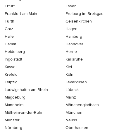
Erfurt
Essen
Frankfurt am Main
Freiburg-im-Breisgau
Fürth
Gelsenkirchen
Graz
Hagen
Halle
Hamburg
Hamm
Hannover
Heidelberg
Herne
Ingolstadt
Karlsruhe
Kassel
Kiel
Krefeld
Köln
Leipzig
Leverkusen
Ludwigshafen-am-Rhein
Lübeck
Magdeburg
Mainz
Mannheim
Mönchen­gladbach
Mülheim-an-der-Ruhr
München
Münster
Neuss
Nürnberg
Oberhausen