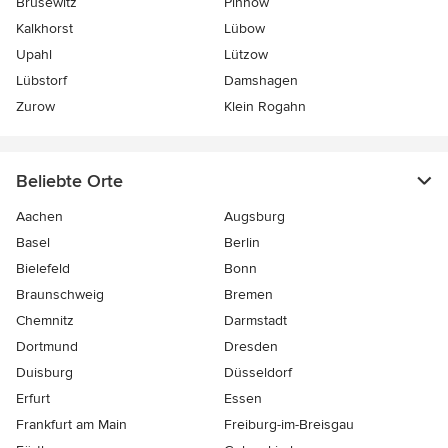
Brüsewitz
Pinnow
Kalkhorst
Lübow
Upahl
Lützow
Lübstorf
Damshagen
Zurow
Klein Rogahn
Beliebte Orte
Aachen
Augsburg
Basel
Berlin
Bielefeld
Bonn
Braunschweig
Bremen
Chemnitz
Darmstadt
Dortmund
Dresden
Duisburg
Düsseldorf
Erfurt
Essen
Frankfurt am Main
Freiburg-im-Breisgau