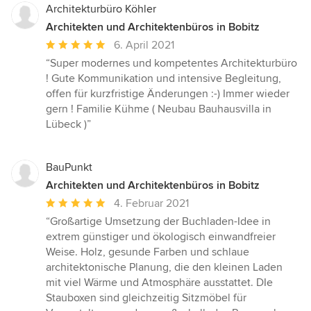
Architekturbüro Köhler
Architekten und Architektenbüros in Bobitz
Durchschnittliche
6. April 2021
Bewertung:
“Super modernes und kompetentes Architekturbüro
5
! Gute Kommunikation und intensive Begleitung,
von
offen für kurzfristige Änderungen :-) Immer wieder
5
gern ! Familie Kühme ( Neubau Bauhausvilla in
Sternen
Lübeck )”
BauPunkt
Architekten und Architektenbüros in Bobitz
Durchschnittliche
4. Februar 2021
Bewertung:
“Großartige Umsetzung der Buchladen-Idee in
5
extrem günstiger und ökologisch einwandfreier
von
Weise. Holz, gesunde Farben und schlaue
5
architektonische Planung, die den kleinen Laden
Sternen
mit viel Wärme und Atmosphäre ausstattet. DIe
Stauboxen sind gleichzeitig Sitzmöbel für