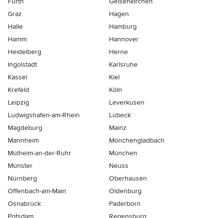
Fürth
Gelsenkirchen
Graz
Hagen
Halle
Hamburg
Hamm
Hannover
Heidelberg
Herne
Ingolstadt
Karlsruhe
Kassel
Kiel
Krefeld
Köln
Leipzig
Leverkusen
Ludwigshafen-am-Rhein
Lübeck
Magdeburg
Mainz
Mannheim
Mönchen­gladbach
Mülheim-an-der-Ruhr
München
Münster
Neuss
Nürnberg
Oberhausen
Offenbach-am-Main
Oldenburg
Osnabrück
Paderborn
Potsdam
Regensburg