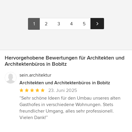
1
2
3
4
5
Hervorgehobene Bewertungen für Architekten und
Architektenbüros in Bobitz
sein.architektur
Architekten und Architektenbüros in Bobitz
Durchschnittliche
23. Juni 2025
Bewertung:
“Sehr schöne Ideen für den Umbau unseres alten
5
Gasthofes in verschiedene Wohnungen. Stets
von
freundlicher Umgang, alles sehr professionell.
5
Vielen Dank!”
Sternen