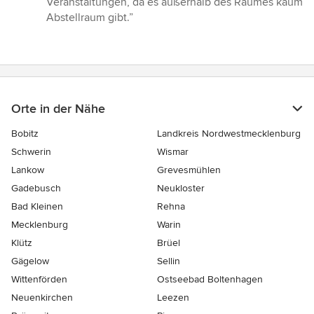
Veranstaltungen, da es außerhalb des Raumes kaum
Abstellraum gibt.”
Orte in der Nähe
Bobitz
Landkreis Nordwestmecklenburg
Schwerin
Wismar
Lankow
Grevesmühlen
Gadebusch
Neukloster
Bad Kleinen
Rehna
Mecklenburg
Warin
Klütz
Brüel
Gägelow
Sellin
Wittenförden
Ostseebad Boltenhagen
Neuenkirchen
Leezen