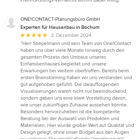
Preis-Leistungs-Verhältnis stimmt dabei völlig.”
ONE!CONTACT-Planungsbüro GmbH
Experten für Hausanbau in Bochum
Durchschnittliche
2. Dezember 2024
Bewertung:
“Herr Stiepelmann und sein Team von One!Contact
5
haben uns über viele Monate hinweg durch den
von
gesamten Prozess des Umbaus unseres
5
Einfamilienhauses begleitet und unsere
Sternen
Erwartungen bei weitem übertroffen. Bereits beim
ersten Brainstorming haben wir uns verstanden und
gut aufgehoben gefühlt. Die darauffolgenden
Visualisierungen waren nicht nur beeindruckend,
sondern gaben uns eine klare Vorstellung davon,
wie unser zukünftiges Zuhause aussehen könnte.
Besonders hervorzuheben ist die kompetente
Beratung bei der Auswahl von Produkten und
Materialien. Hier wurde großer Wert auf Qualität und
Design gelegt, ohne unser Budget aus den Augen