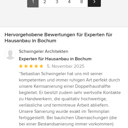
1
2
3
4
8
Hervorgehobene Bewertungen für Experten für
Hausanbau in Bochum
Schwingeler Architekten
Experten für Hausanbau in Bochum
Durchschnittliche
5. November 2025
Bewertung:
“Sebastian Schwingeler hat uns mit seiner
5
kompetenten und immer ruhigen Art perfekt durch
von
unsere Kernsanierung einer Doppelhaushälfte
5
begleitet. Er besitzt zudem sehr wertvolle Kontakte
Sternen
zu Handwerkern, die qualitativ hochwertige,
verlässliche und termintreue Arbeit abliefern.
Unsere Sanierung wurde exakt im Terminplan
fertiggestellt. Bei baulichen Überraschungen (die
bei einer Bestandsanierung immer vorkommen)