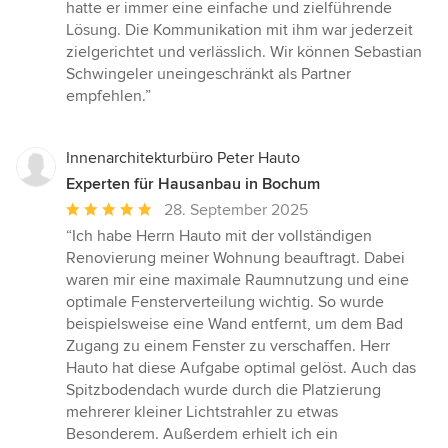
hatte er immer eine einfache und zielführende
Lösung. Die Kommunikation mit ihm war jederzeit
zielgerichtet und verlässlich. Wir können Sebastian
Schwingeler uneingeschränkt als Partner
empfehlen.”
Innenarchitekturbüro Peter Hauto
Experten für Hausanbau in Bochum
Durchschnittliche
28. September 2025
Bewertung:
“Ich habe Herrn Hauto mit der vollständigen
5
Renovierung meiner Wohnung beauftragt. Dabei
von
waren mir eine maximale Raumnutzung und eine
5
optimale Fensterverteilung wichtig. So wurde
Sternen
beispielsweise eine Wand entfernt, um dem Bad
Zugang zu einem Fenster zu verschaffen. Herr
Hauto hat diese Aufgabe optimal gelöst. Auch das
Spitzbodendach wurde durch die Platzierung
mehrerer kleiner Lichtstrahler zu etwas
Besonderem. Außerdem erhielt ich ein