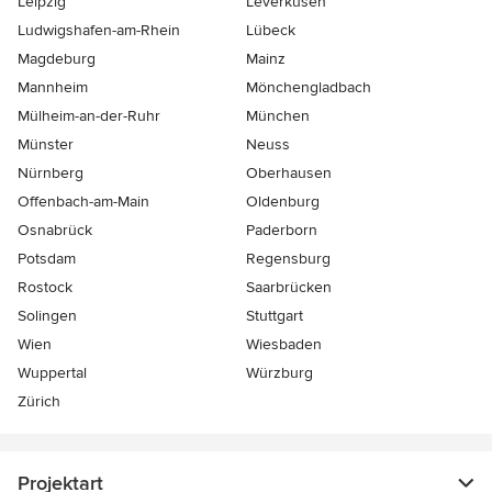
Leipzig
Leverkusen
Ludwigshafen-am-Rhein
Lübeck
Magdeburg
Mainz
Mannheim
Mönchen­gladbach
Mülheim-an-der-Ruhr
München
Münster
Neuss
Nürnberg
Oberhausen
Offenbach-am-Main
Oldenburg
Osnabrück
Paderborn
Potsdam
Regensburg
Rostock
Saarbrücken
Solingen
Stuttgart
Wien
Wiesbaden
Wuppertal
Würzburg
Zürich
Projektart