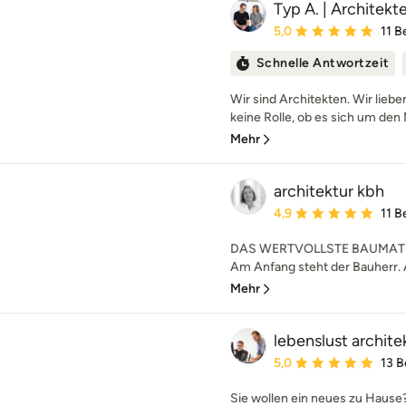
Typ A. | Architek
Durchschnittliche Bewe
5,0
11 
Schnelle Antwortzeit
Wir sind Architekten. Wir liebe
keine Rolle, ob es sich um den 
Mehr
architektur kbh
Durchschnittliche Bewe
4,9
11 
DAS WERTVOLLSTE BAUMATE
Am Anfang steht der Bauherr. A
Mehr
lebenslust archite
Durchschnittliche Bewe
5,0
13 
Sie wollen ein neues zu Hause?