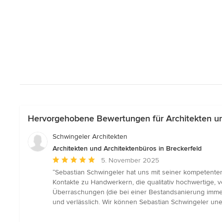
Hervorgehobene Bewertungen für Architekten und
Schwingeler Architekten
Architekten und Architektenbüros in Breckerfeld
Durchschnittliche
5. November 2025
Bewertung:
“Sebastian Schwingeler hat uns mit seiner kompetenten
5
Kontakte zu Handwerkern, die qualitativ hochwertige, v
von
Überraschungen (die bei einer Bestandsanierung immer
5
und verlässlich. Wir können Sebastian Schwingeler une
Sternen