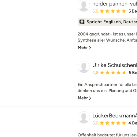
heider pannen-vul
Durchschnittliche Bewe
5,0
5 B
Spricht Englisch, Deuts
2004 gegründet - ist es unser
Synthese aller Wünsche, Anfo
Mehr
Ulrike Schulschenk
Durchschnittliche Bewe
4,8
5 B
Ein Ansprechpartner für alle 
denken uns ein. Planung und Ge
Mehr
LückerBeckmannA
Durchschnittliche Bewe
5,0
4 B
Offenheit bedeutet für uns je