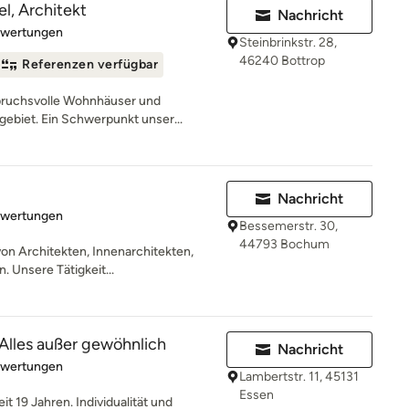
l, Architekt
Nachricht
rtung: 5 von 5 Sternen
ewertungen
Steinbrinkstr. 28,
46240 Bottrop
Referenzen verfügbar
spruchsvolle Wohnhäuser und
biet. Ein Schwerpunkt unser...
Nachricht
rtung: 5 von 5 Sternen
ewertungen
Bessemerstr. 30,
44793 Bochum
on Architekten, Innenarchitekten,
 Unsere Tätigkeit...
 Alles außer gewöhnlich
Nachricht
rtung: 5 von 5 Sternen
ewertungen
Lambertstr. 11, 45131
Essen
it 19 Jahren. Individualität und