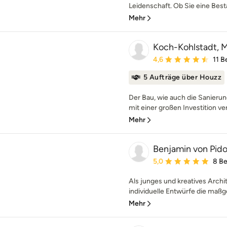
Leidenschaft. Ob Sie eine Best
Mehr
Koch-Kohlstadt, Mi
Durchschnittliche Bewe
4,6
11 
5 Aufträge über Houzz
Der Bau, wie auch die Sanierun
mit einer großen Investition ve
Mehr
Benjamin von Pidol
Durchschnittliche Bewe
5,0
8 B
Als junges und kreatives Archi
individuelle Entwürfe die maßg
Mehr