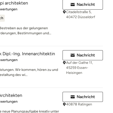
pi architekten
Nachricht
rtung: 5 von 5 Sternen
ewertungen
Citadellstraße 5,
40472 Düsseldorf
ch
 Bestreben aus der gelungenen
rderungen, Bestimmungen und...
 Dipl.-Ing. Innenarchitektin
Nachricht
rtung: 4.8 von 5 Sternen
ewertungen
Auf der Gathe 11,
45259 Essen-
Leistungen. Wir kommen, hören zu und
Heisingen
staltung des wi...
rchitekten
Nachricht
rtung: 5 von 5 Sternen
ewertungen
40878 Ratingen
de neue Planungsaufgabe kreativ unter