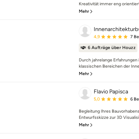
Kreativität immer eng orientiert
Mehr
Innenarchitekturb
Durchschnittliche Bewe
4,9
7 B
6 Aufträge über Houzz
Durch jahrelange Erfahrungen i
klassischen Bereichen der Innen
Mehr
Flavio Papisca
Durchschnittliche Bewe
5,0
6 B
Begleitung Ihres Bauvorhabens
Entwurfsskizze zur 3D Visualisie
Mehr