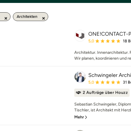
Architekten
ONE!CONTACT-P
Durchschnittliche Bewe
5,0
18 
Architektur. Innenarchitektur. 
Wir planen, koordinieren und re
Schwingeler Arch
Durchschnittliche Bewe
5,0
31 
2 Aufträge über Houzz
Sebastian Schwingeler, Diplom
Tischler, ist Architekt mit Herz
Mehr