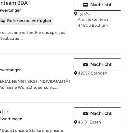
tenteam BDA
Nachricht
rtung: 5 von 5 Sternen
Bewertungen
Typ A.,
Architektenteam,
Referenzen verfügbar
44805 Bochum
n es, zu entwerfen. Für uns spielt es
Neubau auf...
Nachricht
rtung: 4.9 von 5 Sternen
Bewertungen
42657 Solingen
RIAL NENNT SICH INDIVIDUALITÄT
uf seine Wünsche, persönlic...
ktur
Nachricht
rtung: 5 von 5 Sternen
Bewertungen
45131 Essen
 Das ist unsere Stärke und unsere