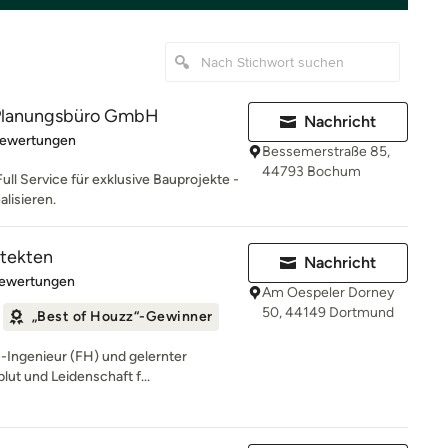
lanungsbüro GmbH
Nachricht
rtung: 5 von 5 Sternen
Bewertungen
Bessemerstraße 85,
44793 Bochum
Full Service für exklusive Bauprojekte -
alisieren.
itekten
Nachricht
rtung: 5 von 5 Sternen
Bewertungen
Am Oespeler Dorney
50, 44149 Dortmund
„Best of Houzz“-Gewinner
-Ingenieur (FH) und gelernter
blut und Leidenschaft f...