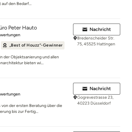
 auf den Bedarf...
üro Peter Hauto
Nachricht
rtung: 4.9 von 5 Sternen
ewertungen
Bredenscheider Str.
75, 45525 Hattingen
„Best of Houzz“-Gewinner
n der Objektsanierung und allen
architektur bieten wi...
Nachricht
rtung: 5 von 5 Sternen
ewertungen
Gogrevestrasse 23,
40223 Düsseldorf
 von der ersten Beratung über die
rung bis zur Fertig...