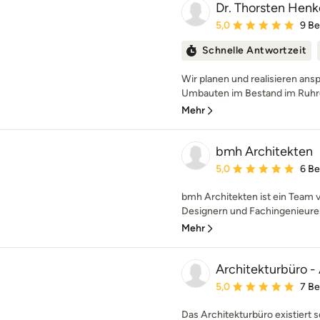
Dr. Thorsten Henke
Durchschnittliche Bewe
5,0
9 B
Schnelle Antwortzeit
Wir planen und realisieren an
Umbauten im Bestand im Ruhrge
Mehr
bmh Architekten
Durchschnittliche Bewe
5,0
6 B
bmh Architekten ist ein Team v
Designern und Fachingenieuren.
Mehr
Architekturbüro -
Durchschnittliche Bewe
5,0
7 B
Das Architekturbüro existiert se