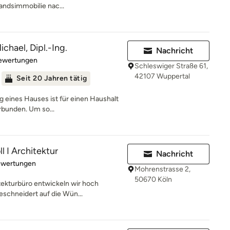
andsimmobilie nac...
chael, Dipl.-Ing.
Nachricht
rtung: 4.6 von 5 Sternen
Bewertungen
Schleswiger Straße 61,
42107 Wuppertal
Seit 20 Jahren tätig
g eines Hauses ist für einen Haushalt
rbunden. Um so...
l I Architektur
Nachricht
rtung: 5 von 5 Sternen
ewertungen
Mohrenstrasse 2,
50670 Köln
tekturbüro entwickeln wir hoch
eschneidert auf die Wün...