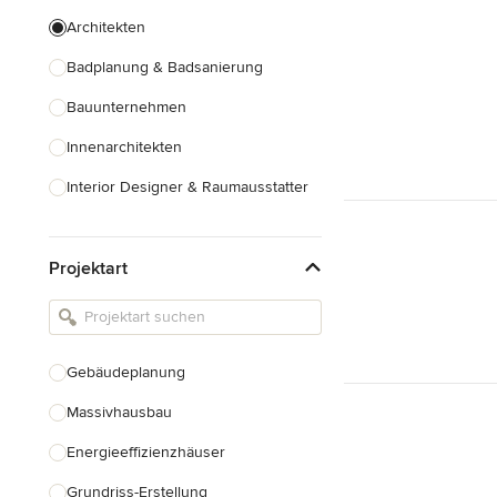
Architekten
Badplanung & Badsanierung
Bauunternehmen
Innenarchitekten
Interior Designer & Raumausstatter
Küchenplanung
Projektart
Landschaftsarchitekten
Armaturen & Sanitärbedarf
Beleuchtung
Gebäudeplanung
Einbauschränke
Massivhausbau
Alle anzeigen
Energieeffizienzhäuser
Grundriss-Erstellung