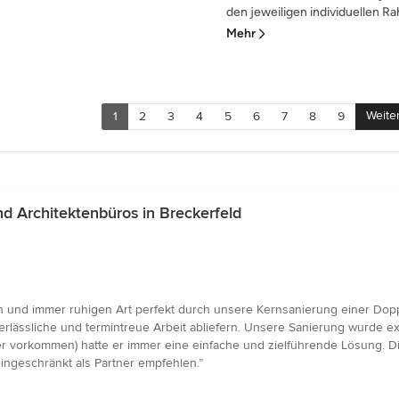
den jeweiligen individuellen 
Mehr
Weite
1
2
3
4
5
6
7
8
9
 Architektenbüros in Breckerfeld
 und immer ruhigen Art perfekt durch unsere Kernsanierung einer Doppe
erlässliche und termintreue Arbeit abliefern. Unsere Sanierung wurde exa
 vorkommen) hatte er immer eine einfache und zielführende Lösung. Die
ingeschränkt als Partner empfehlen.”