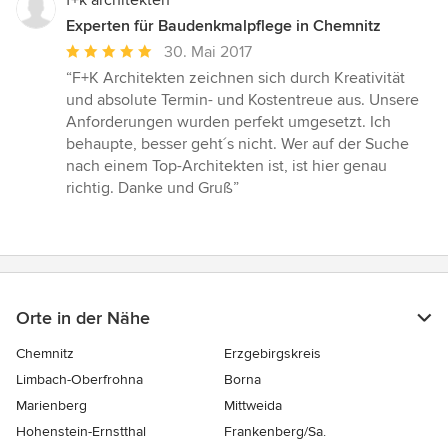
f+k architekten
Experten für Baudenkmalpflege in Chemnitz
Durchschnittliche
30. Mai 2017
Bewertung:
“F+K Architekten zeichnen sich durch Kreativität
5
und absolute Termin- und Kostentreue aus. Unsere
von
Anforderungen wurden perfekt umgesetzt. Ich
5
behaupte, besser geht´s nicht. Wer auf der Suche
Sternen
nach einem Top-Architekten ist, ist hier genau
richtig. Danke und Gruß”
Orte in der Nähe
Chemnitz
Erzgebirgskreis
Limbach-Oberfrohna
Borna
Marienberg
Mittweida
Hohenstein-Ernstthal
Frankenberg/Sa.