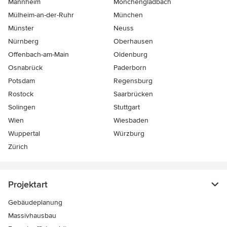
Mannheim
Mönchen­gladbach
Mülheim-an-der-Ruhr
München
Münster
Neuss
Nürnberg
Oberhausen
Offenbach-am-Main
Oldenburg
Osnabrück
Paderborn
Potsdam
Regensburg
Rostock
Saarbrücken
Solingen
Stuttgart
Wien
Wiesbaden
Wuppertal
Würzburg
Zürich
Projektart
Gebäudeplanung
Massivhausbau