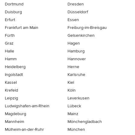
Dortmund
Dresden
Duisburg
Düsseldorf
Erfurt
Essen
Frankfurt am Main
Freiburg-im-Breisgau
Fürth
Gelsenkirchen
Graz
Hagen
Halle
Hamburg
Hamm
Hannover
Heidelberg
Herne
Ingolstadt
Karlsruhe
Kassel
Kiel
Krefeld
Köln
Leipzig
Leverkusen
Ludwigshafen-am-Rhein
Lübeck
Magdeburg
Mainz
Mannheim
Mönchen­gladbach
Mülheim-an-der-Ruhr
München