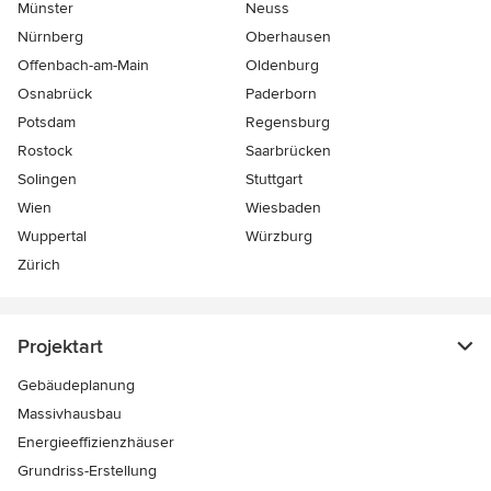
Münster
Neuss
Nürnberg
Oberhausen
Offenbach-am-Main
Oldenburg
Osnabrück
Paderborn
Potsdam
Regensburg
Rostock
Saarbrücken
Solingen
Stuttgart
Wien
Wiesbaden
Wuppertal
Würzburg
Zürich
Projektart
Gebäudeplanung
Massivhausbau
Energieeffizienzhäuser
Grundriss-Erstellung