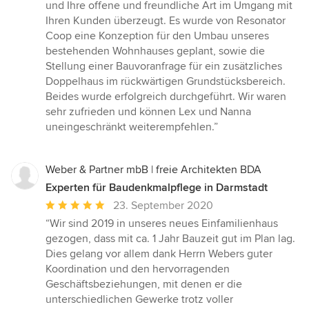
von
und Ihre offene und freundliche Art im Umgang mit
5
Ihren Kunden überzeugt. Es wurde von Resonator
Sternen
Coop eine Konzeption für den Umbau unseres
bestehenden Wohnhauses geplant, sowie die
Stellung einer Bauvoranfrage für ein zusätzliches
Doppelhaus im rückwärtigen Grundstücksbereich.
Beides wurde erfolgreich durchgeführt. Wir waren
sehr zufrieden und können Lex und Nanna
uneingeschränkt weiterempfehlen.”
Weber & Partner mbB | freie Architekten BDA
Experten für Baudenkmalpflege in Darmstadt
Durchschnittliche
23. September 2020
Bewertung:
“Wir sind 2019 in unseres neues Einfamilienhaus
5
gezogen, dass mit ca. 1 Jahr Bauzeit gut im Plan lag.
von
Dies gelang vor allem dank Herrn Webers guter
5
Koordination und den hervorragenden
Sternen
Geschäftsbeziehungen, mit denen er die
unterschiedlichen Gewerke trotz voller