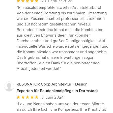
Durchschnittliche
20. Februar 2026
Bewertung:
“Ein absolut empfehlenswertes Architekturbüro!
5
Von der ersten Beratung bis zur finalen Umsetzung
von
war die Zusammenarbeit professionell, strukturiert
5
und auf höchstem gestalterischen Niveau.
Sternen
Besonders beeindruckt hat mich die Kombination
aus kreativen Entwurfsideen, funktionaler
Durchdachtheit und großer Detailgenauigkeit. Auf
individuelle Wünsche wurde stets eingegangen und
die Kommunikation war transparent und angenehm.
Das Ergebnis hat unsere Erwartungen sogar
übertroffen. Vielen Dank für die hervorragende
Arbeit, jederzeit wieder!”
RESONATOR Coop Architektur + Design
Experten für Baudenkmalpflege in Darmstadt
Durchschnittliche
3. Juni 2024
Bewertung:
“Lex und Nanna haben uns von der ersten Minute
5
an durch Ihre fachliche Kompetenz, Ihre Kreativität