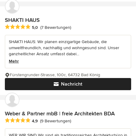
SHAKTI HAUS
Durchschnittliche Bewertung: 5 von 5 Sternen
5,0
(7 Bewertungen)
SHAKTI HAUS: Wir planen einzigartige Gebäude, die
umweltfreundlich, nachhaltig und wohngesund sind. Unser
ganzheitlicher Ansatz umfasst dabei...
Mehr
Fürstengrunder-Strasse, 100c, 64732 Bad König
Nachricht
Weber & Partner mbB | freie Architekten BDA
Durchschnittliche Bewertung: 4.9 von 5 Sternen
4,9
(9 Bewertungen)
WER WIR SIND Wir sind als traditionsreiches Architekturbüro in