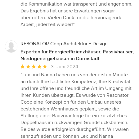
die Kommunikation war transparent und angenehm.
Das Ergebnis hat unsere Erwartungen sogar
übertroffen. Vielen Dank für die hervorragende
Arbeit, jederzeit wieder!”
RESONATOR Coop Architektur + Design
Experten für Energieeffizienzhäuser, Passivhäuser,
Niedrigenergiehäuser in Darmstadt
Durchschnittliche
3. Juni 2024
Bewertung:
“Lex und Nanna haben uns von der ersten Minute
5
an durch Ihre fachliche Kompetenz, Ihre Kreativität
von
und Ihre offene und freundliche Art im Umgang mit
5
Ihren Kunden überzeugt. Es wurde von Resonator
Sternen
Coop eine Konzeption für den Umbau unseres
bestehenden Wohnhauses geplant, sowie die
Stellung einer Bauvoranfrage für ein zusätzliches
Doppelhaus im rückwärtigen Grundstücksbereich.
Beides wurde erfolgreich durchgeführt. Wir waren
sehr zufrieden und können Lex und Nanna