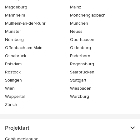
Magdeburg
Mainz
Mannheim
Mönchen­gladbach
Mülheim-an-der-Ruhr
München
Münster
Neuss
Nürnberg
Oberhausen
Offenbach-am-Main
Oldenburg
Osnabrück
Paderborn
Potsdam
Regensburg
Rostock
Saarbrücken
Solingen
Stuttgart
Wien
Wiesbaden
Wuppertal
Würzburg
Zürich
Projektart
Gebäudeplanung