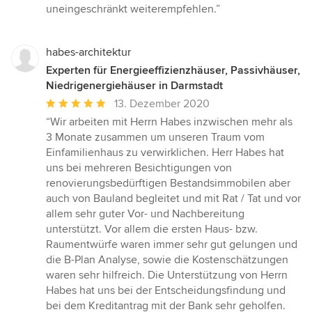
uneingeschränkt weiterempfehlen.”
habes-architektur
Experten für Energieeffizienzhäuser, Passivhäuser,
Niedrigenergiehäuser in Darmstadt
Durchschnittliche
13. Dezember 2020
Bewertung:
“Wir arbeiten mit Herrn Habes inzwischen mehr als
5
3 Monate zusammen um unseren Traum vom
von
Einfamilienhaus zu verwirklichen. Herr Habes hat
5
uns bei mehreren Besichtigungen von
Sternen
renovierungsbedürftigen Bestandsimmobilen aber
auch von Bauland begleitet und mit Rat / Tat und vor
allem sehr guter Vor- und Nachbereitung
unterstützt. Vor allem die ersten Haus- bzw.
Raumentwürfe waren immer sehr gut gelungen und
die B-Plan Analyse, sowie die Kostenschätzungen
waren sehr hilfreich. Die Unterstützung von Herrn
Habes hat uns bei der Entscheidungsfindung und
bei dem Kreditantrag mit der Bank sehr geholfen.