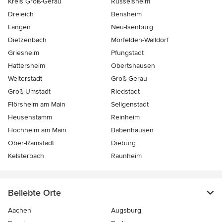
Kreis Groß-Gerau
Rüsselsheim
Dreieich
Bensheim
Langen
Neu-Isenburg
Dietzenbach
Mörfelden-Walldorf
Griesheim
Pfungstadt
Hattersheim
Obertshausen
Weiterstadt
Groß-Gerau
Groß-Umstadt
Riedstadt
Flörsheim am Main
Seligenstadt
Heusenstamm
Reinheim
Hochheim am Main
Babenhausen
Ober-Ramstadt
Dieburg
Kelsterbach
Raunheim
Beliebte Orte
Aachen
Augsburg