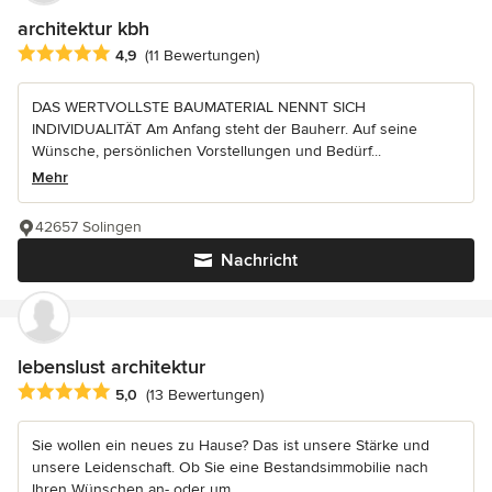
architektur kbh
Durchschnittliche Bewertung: 4.9 von 5 Sternen
4,9
(11 Bewertungen)
DAS WERTVOLLSTE BAUMATERIAL NENNT SICH
INDIVIDUALITÄT Am Anfang steht der Bauherr. Auf seine
Wünsche, persönlichen Vorstellungen und Bedürf...
Mehr
42657 Solingen
Nachricht
lebenslust architektur
Durchschnittliche Bewertung: 5 von 5 Sternen
5,0
(13 Bewertungen)
Sie wollen ein neues zu Hause? Das ist unsere Stärke und
unsere Leidenschaft. Ob Sie eine Bestandsimmobilie nach
Ihren Wünschen an- oder um...