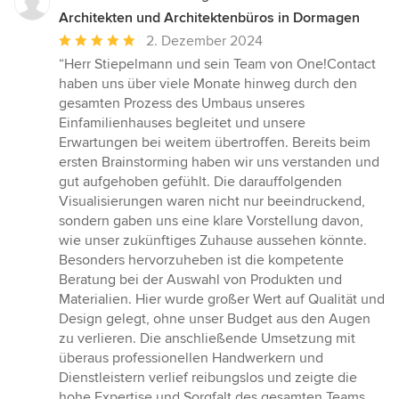
Architekten und Architektenbüros in Dormagen
Durchschnittliche
2. Dezember 2024
Bewertung:
“Herr Stiepelmann und sein Team von One!Contact
5
haben uns über viele Monate hinweg durch den
von
gesamten Prozess des Umbaus unseres
5
Einfamilienhauses begleitet und unsere
Sternen
Erwartungen bei weitem übertroffen. Bereits beim
ersten Brainstorming haben wir uns verstanden und
gut aufgehoben gefühlt. Die darauffolgenden
Visualisierungen waren nicht nur beeindruckend,
sondern gaben uns eine klare Vorstellung davon,
wie unser zukünftiges Zuhause aussehen könnte.
Besonders hervorzuheben ist die kompetente
Beratung bei der Auswahl von Produkten und
Materialien. Hier wurde großer Wert auf Qualität und
Design gelegt, ohne unser Budget aus den Augen
zu verlieren. Die anschließende Umsetzung mit
überaus professionellen Handwerkern und
Dienstleistern verlief reibungslos und zeigte die
hohe Expertise und Sorgfalt des gesamten Teams.