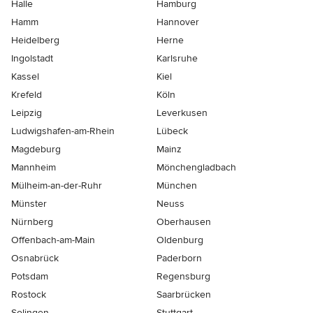
Halle
Hamburg
Hamm
Hannover
Heidelberg
Herne
Ingolstadt
Karlsruhe
Kassel
Kiel
Krefeld
Köln
Leipzig
Leverkusen
Ludwigshafen-am-Rhein
Lübeck
Magdeburg
Mainz
Mannheim
Mönchen­gladbach
Mülheim-an-der-Ruhr
München
Münster
Neuss
Nürnberg
Oberhausen
Offenbach-am-Main
Oldenburg
Osnabrück
Paderborn
Potsdam
Regensburg
Rostock
Saarbrücken
Solingen
Stuttgart