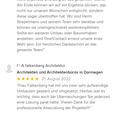
Am Ende können wir auf ein Ergebnis blicken, das
nicht nur unseren Wünschen entspricht, sondern
diese sogar übertroffen hat. Wir sind Herrn
Stiepelmann und seinem Team sehr dankbar und
können sie uneingeschränkt weiterempfehlen.
Sollte ein weiterer Umbau oder Bauvorhaben
anstehen, wird One!Contact erneut unsere erste
Wahl sein. Ein herzliches Dankeschön an das
gesamte Team!”
f \ A falkenberg Architektur
Architekten und Architektenbüros in Dormagen
Durchschnittliche
21. August 2022
Bewertung:
“Frau Falkenberg hat mit uns zwei sehr aufwendige
5
Umbauten geplant und umgesetzt. Hierbei war es
von
wichtig, dass auch bei Überraschungen Sie jederzeit
5
eine Lösung parat hatte. Vielen Dank für die
Sternen
professionelle Abwicklung der Projekte!!!”