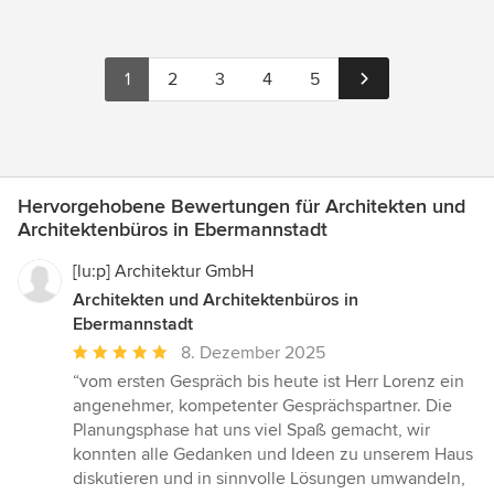
1
2
3
4
5
Hervorgehobene Bewertungen für Architekten und
Architektenbüros in Ebermannstadt
[lu:p] Architektur GmbH
Architekten und Architektenbüros in
Ebermannstadt
Durchschnittliche
8. Dezember 2025
Bewertung:
“vom ersten Gespräch bis heute ist Herr Lorenz ein
5
angenehmer, kompetenter Gesprächspartner. Die
von
Planungsphase hat uns viel Spaß gemacht, wir
5
konnten alle Gedanken und Ideen zu unserem Haus
Sternen
diskutieren und in sinnvolle Lösungen umwandeln,