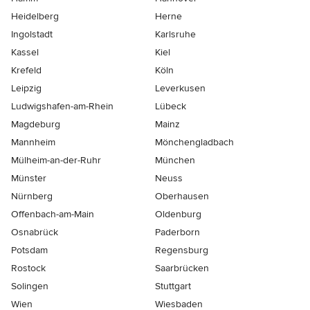
Heidelberg
Herne
Ingolstadt
Karlsruhe
Kassel
Kiel
Krefeld
Köln
Leipzig
Leverkusen
Ludwigshafen-am-Rhein
Lübeck
Magdeburg
Mainz
Mannheim
Mönchen­gladbach
Mülheim-an-der-Ruhr
München
Münster
Neuss
Nürnberg
Oberhausen
Offenbach-am-Main
Oldenburg
Osnabrück
Paderborn
Potsdam
Regensburg
Rostock
Saarbrücken
Solingen
Stuttgart
Wien
Wiesbaden