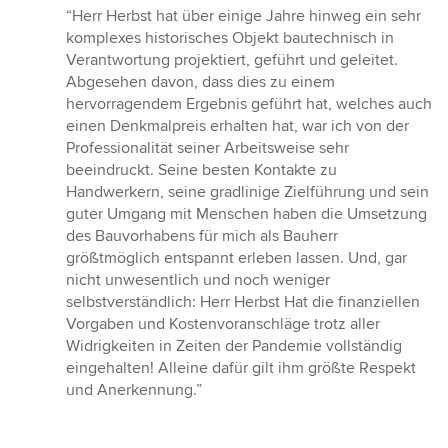
Bewertung:
“Herr Herbst hat über einige Jahre hinweg ein sehr
5
komplexes historisches Objekt bautechnisch in
von
Verantwortung projektiert, geführt und geleitet.
5
Abgesehen davon, dass dies zu einem
Sternen
hervorragendem Ergebnis geführt hat, welches auch
einen Denkmalpreis erhalten hat, war ich von der
Professionalität seiner Arbeitsweise sehr
beeindruckt. Seine besten Kontakte zu
Handwerkern, seine gradlinige Zielführung und sein
guter Umgang mit Menschen haben die Umsetzung
des Bauvorhabens für mich als Bauherr
größtmöglich entspannt erleben lassen. Und, gar
nicht unwesentlich und noch weniger
selbstverständlich: Herr Herbst Hat die finanziellen
Vorgaben und Kostenvoranschläge trotz aller
Widrigkeiten in Zeiten der Pandemie vollständig
eingehalten! Alleine dafür gilt ihm größte Respekt
und Anerkennung.”