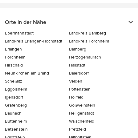
Orte in der Nähe
Ebermannstadt
Landkreis Bamberg
Landkreis Erlangen-Höchstadt
Landkreis Forchheim
Erlangen
Bamberg
Forchheim
Herzogenaurach
Hirschaid
Hallstadt
Neunkirchen am Brand
Baiersdorf
Scheßlitz
Velden
Eggolsheim
Pottenstein
Igensdorf
Hollfeld
Gräfenberg
Gößweinstein
Baunach
Heiligenstadt
Buttenheim
Waischenfeld
Betzenstein
Pretzfeld
Egloffstein
Hiltpoltstein