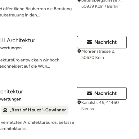
petersbergstrasse 7,
50939 Köln / Berlin
d öffentliche Bauherren die Beratung,
ubetreuung in den...
l I Architektur
Nachricht
rtung: 5 von 5 Sternen
ewertungen
Mohrenstrasse 2,
50670 Köln
tekturbüro entwickeln wir hoch
eschneidert auf die Wün...
rchitektur
Nachricht
rtung: 5 von 5 Sternen
ewertungen
Kanalstr. 45, 41460
Neuss
„Best of Houzz“-Gewinner
ut vernetzten Architekturbüros, befasse
architektonis...