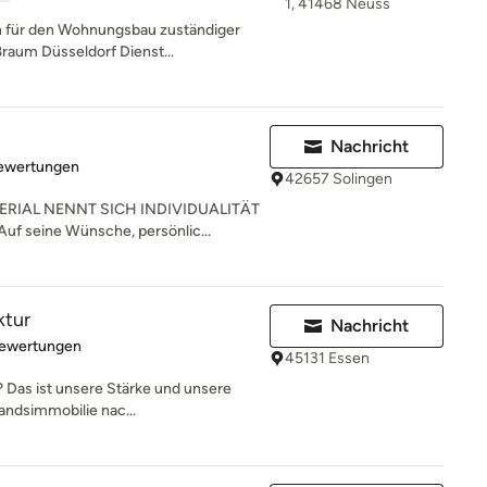
1, 41468 Neuss
 für den Wohnungsbau zuständiger
ßraum Düsseldorf Dienst...
Nachricht
rtung: 4.9 von 5 Sternen
Bewertungen
42657 Solingen
RIAL NENNT SICH INDIVIDUALITÄT
uf seine Wünsche, persönlic...
ktur
Nachricht
rtung: 5 von 5 Sternen
Bewertungen
45131 Essen
 Das ist unsere Stärke und unsere
andsimmobilie nac...