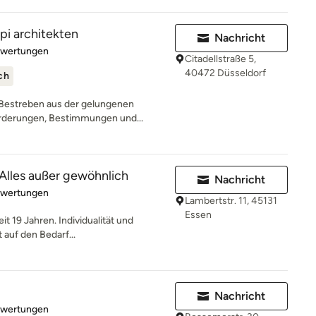
pi architekten
Nachricht
rtung: 5 von 5 Sternen
ewertungen
Citadellstraße 5,
40472 Düsseldorf
ch
 Bestreben aus der gelungenen
rderungen, Bestimmungen und...
 Alles außer gewöhnlich
Nachricht
rtung: 5 von 5 Sternen
ewertungen
Lambertstr. 11, 45131
Essen
it 19 Jahren. Individualität und
 auf den Bedarf...
Nachricht
rtung: 5 von 5 Sternen
ewertungen