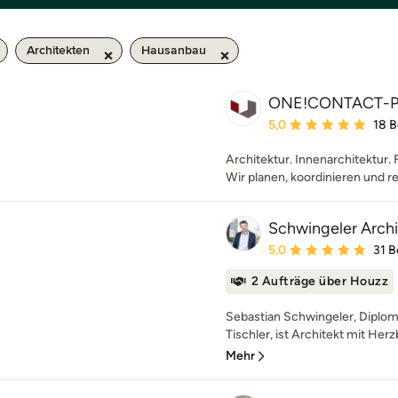
Architekten
Hausanbau
ONE!CONTACT-P
Durchschnittliche Bewe
5,0
18 
Architektur. Innenarchitektur. 
Wir planen, koordinieren und re
Schwingeler Arch
Durchschnittliche Bewe
5,0
31 
2 Aufträge über Houzz
Sebastian Schwingeler, Diplom
Tischler, ist Architekt mit Herz
Mehr