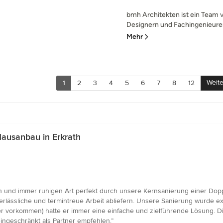
bmh Architekten ist ein Team v
Designern und Fachingenieuren.
Mehr
Weite
1
2
3
4
5
6
7
8
12
ausanbau in Erkrath
 und immer ruhigen Art perfekt durch unsere Kernsanierung einer Doppe
erlässliche und termintreue Arbeit abliefern. Unsere Sanierung wurde exa
 vorkommen) hatte er immer eine einfache und zielführende Lösung. Die
ingeschränkt als Partner empfehlen.”