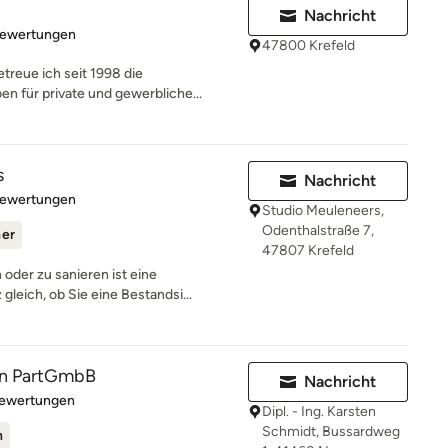
Nachricht
rtung: 4.7 von 5 Sternen
Bewertungen
47800 Krefeld
treue ich seit 1998 die
n für private und gewerbliche...
s
Nachricht
rtung: 5 von 5 Sternen
Bewertungen
Studio Meuleneers,
Odenthalstraße 7,
ner
47807 Krefeld
oder zu sanieren ist eine
leich, ob Sie eine Bestandsi...
n PartGmbB
Nachricht
rtung: 5 von 5 Sternen
Bewertungen
Dipl. - Ing. Karsten
Schmidt, Bussardweg
n