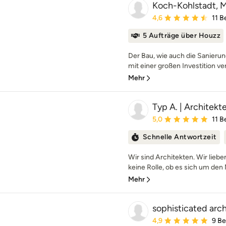
Koch-Kohlstadt, Mi
Durchschnittliche Bewe
4,6
11 
5 Aufträge über Houzz
Der Bau, wie auch die Sanierun
mit einer großen Investition ve
Mehr
Typ A. | Architek
Durchschnittliche Bewe
5,0
11 
Schnelle Antwortzeit
Wir sind Architekten. Wir liebe
keine Rolle, ob es sich um den 
Mehr
sophisticated arc
Durchschnittliche Bewe
4,9
9 B