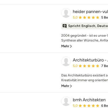
heider pannen-vul
Durchschnittliche Bewe
5,0
5 B
Spricht Englisch, Deuts
2004 gegründet - ist es unser
Synthese aller Wünsche, Anfo
Mehr
Architekturbüro -
Durchschnittliche Bewe
5,0
7 B
Das Architekturbüro existiert se
Kreativität immer eng orientiert
Mehr
bmh Architekten
Durchschnittliche Bewe
5,0
6 B