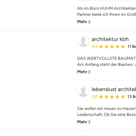
Als im Büro HUHN Architekten
Partner biete ich Ihnen im Gro
Mehr
architektur kbh
Durchschnittliche Bewe
4,9
11 
DAS WERTVOLLSTE BAUMATE
Am Anfang steht der Bauherr. A
Mehr
lebenslust archite
Durchschnittliche Bewe
5,0
13 
Sie wollen ein neues zu Hause?
Leidenschaft. Ob Sie eine Best
Mehr