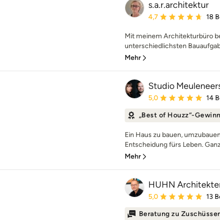
s.a.r.architektur
Durchschnittliche Bewe
4,7
18 
Mit meinem Architekturbüro be
unterschiedlichsten Bauaufgabe
Mehr
Studio Meuleneer
Durchschnittliche Bewe
5,0
14 
„Best of Houzz“-Gewin
Ein Haus zu bauen, umzubauen 
Entscheidung fürs Leben. Ganz g
Mehr
HUHN Architekte
Durchschnittliche Bewe
5,0
13 
Beratung zu Zuschüsse