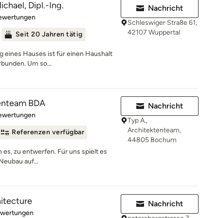
chael, Dipl.-Ing.
Nachricht
rtung: 4.6 von 5 Sternen
Bewertungen
Schleswiger Straße 61,
42107 Wuppertal
Seit 20 Jahren tätig
g eines Hauses ist für einen Haushalt
rbunden. Um so...
tenteam BDA
Nachricht
rtung: 5 von 5 Sternen
Bewertungen
Typ A.,
Architektenteam,
Referenzen verfügbar
44805 Bochum
n es, zu entwerfen. Für uns spielt es
Neubau auf...
hitecture
Nachricht
rtung: 4.9 von 5 Sternen
ewertungen