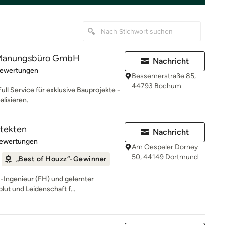
lanungsbüro GmbH
Nachricht
rtung: 5 von 5 Sternen
Bewertungen
Bessemerstraße 85,
44793 Bochum
Full Service für exklusive Bauprojekte -
alisieren.
itekten
Nachricht
rtung: 5 von 5 Sternen
Bewertungen
Am Oespeler Dorney
50, 44149 Dortmund
„Best of Houzz“-Gewinner
-Ingenieur (FH) und gelernter
blut und Leidenschaft f...