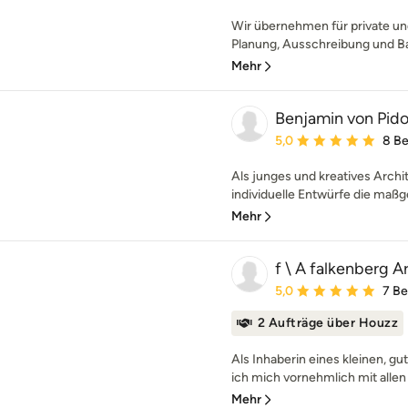
Wir übernehmen für private un
Planung, Ausschreibung und Ba
Mehr
Benjamin von Pidol
Durchschnittliche Bewe
5,0
8 B
Als junges und kreatives Archi
individuelle Entwürfe die maßg
Mehr
f \ A falkenberg A
Durchschnittliche Bewe
5,0
7 B
2 Aufträge über Houzz
Als Inhaberin eines kleinen, g
ich mich vornehmlich mit allen 
Mehr