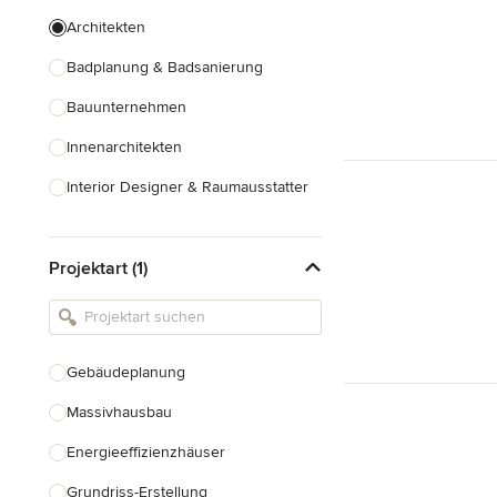
Architekten
Badplanung & Badsanierung
Bauunternehmen
Innenarchitekten
Interior Designer & Raumausstatter
Küchenplanung
Projektart (1)
Landschaftsarchitekten
Armaturen & Sanitärbedarf
Beleuchtung
Gebäudeplanung
Einbauschränke
Massivhausbau
Alle anzeigen
Energieeffizienzhäuser
Grundriss-Erstellung