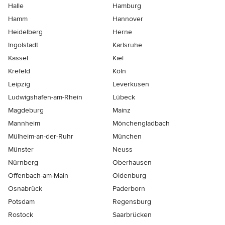
Halle
Hamburg
Hamm
Hannover
Heidelberg
Herne
Ingolstadt
Karlsruhe
Kassel
Kiel
Krefeld
Köln
Leipzig
Leverkusen
Ludwigshafen-am-Rhein
Lübeck
Magdeburg
Mainz
Mannheim
Mönchen­gladbach
Mülheim-an-der-Ruhr
München
Münster
Neuss
Nürnberg
Oberhausen
Offenbach-am-Main
Oldenburg
Osnabrück
Paderborn
Potsdam
Regensburg
Rostock
Saarbrücken