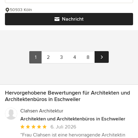
50933 Köln
Nachricht
1
2
3
4
8
Hervorgehobene Bewertungen für Architekten und
Architektenbüros in Eschweiler
Clahsen Architektur
Architekten und Architektenbüros in Eschweiler
Durchschnittliche
6. Juli 2026
Bewertung:
“Frau Clahsen ist eine hervorragende Architektin