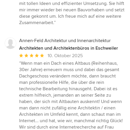
5
mit tollen Ideen und effizienter Umsetzung. Sie hilft
von
mir immer wieder bei neuen Bauvorhaben und setzt
5
diese gekonnt um. Ich freue mich auf eine weitere
Sternen
Zusammenarbeit.”
Annen-Feld Architektur und Innenarchitektur
Architekten und Architektenbüros in Eschweiler
Durchschnittliche
10. Oktober 2025
Bewertung:
“Wenn man ein Dach eines Altbaus (Reihenhaus,
5
30er Jahre) erneuern muss und dabei das gesamt
von
Dachgeschoss verändern möchte, dann braucht
5
man professionelle Hilfe, die über die rein
Sternen
technische Bearbeitung hinausgeht. Dabei ist es
extrem hilfreich, jemanden an seiner Seite zu
haben, der sich mit Altbauten auskennt! Und wenn
man dann nicht zufällig eine Architektin / einen
Architekten im Umfeld kennt, dann schaut man im
Internet... und hat, wie wir, manchmal richtig Glück!
Wir sind durch eine Internetrecherche auf Frau