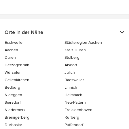
Orte in der Nähe
Eschweiler
Städteregion Aachen
Aachen
Kreis Düren
Düren
Stolberg
Herzogenrath
Alsdorf
Würselen
Jülich
Geilenkirchen
Baesweiler
Bedburg
Linnich
Nideggen
Heimbach
Siersdorf
Neu-Pattern
Niedermerz
Freialdenhoven
Breinigerberg
Rurberg
Dürboslar
Puffendorf