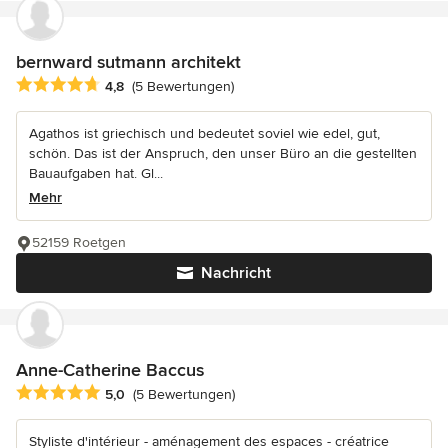
bernward sutmann architekt
Durchschnittliche Bewertung: 4.8 von 5 Sternen
4,8
(5 Bewertungen)
Agathos ist griechisch und bedeutet soviel wie edel, gut,
schön. Das ist der Anspruch, den unser Büro an die gestellten
Bauaufgaben hat. Gl...
Mehr
52159 Roetgen
Nachricht
Anne-Catherine Baccus
Durchschnittliche Bewertung: 5 von 5 Sternen
5,0
(5 Bewertungen)
Styliste d'intérieur - aménagement des espaces - créatrice