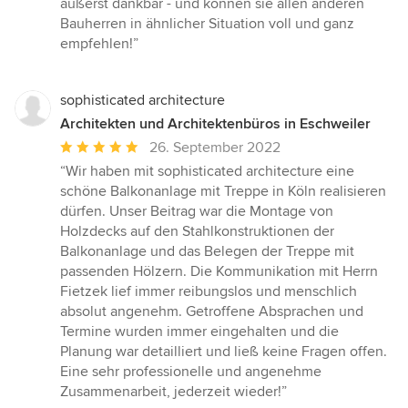
äußerst dankbar - und können sie allen anderen
Bauherren in ähnlicher Situation voll und ganz
empfehlen!”
sophisticated architecture
Architekten und Architektenbüros in Eschweiler
Durchschnittliche
26. September 2022
Bewertung:
“Wir haben mit sophisticated architecture eine
5
schöne Balkonanlage mit Treppe in Köln realisieren
von
dürfen. Unser Beitrag war die Montage von
5
Holzdecks auf den Stahlkonstruktionen der
Sternen
Balkonanlage und das Belegen der Treppe mit
passenden Hölzern. Die Kommunikation mit Herrn
Fietzek lief immer reibungslos und menschlich
absolut angenehm. Getroffene Absprachen und
Termine wurden immer eingehalten und die
Planung war detailliert und ließ keine Fragen offen.
Eine sehr professionelle und angenehme
Zusammenarbeit, jederzeit wieder!”