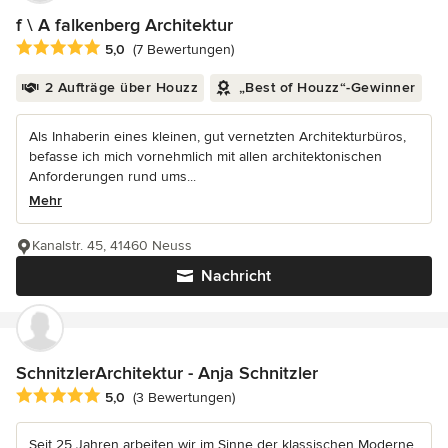
f \ A falkenberg Architektur
Durchschnittliche Bewertung: 5 von 5 Sternen
5,0
(7 Bewertungen)
2 Aufträge über Houzz
„Best of Houzz“-Gewinner
Als Inhaberin eines kleinen, gut vernetzten Architekturbüros,
befasse ich mich vornehmlich mit allen architektonischen
Anforderungen rund ums...
Mehr
Kanalstr. 45, 41460 Neuss
Nachricht
SchnitzlerArchitektur - Anja Schnitzler
Durchschnittliche Bewertung: 5 von 5 Sternen
5,0
(3 Bewertungen)
Seit 25 Jahren arbeiten wir im Sinne der klassischen Moderne