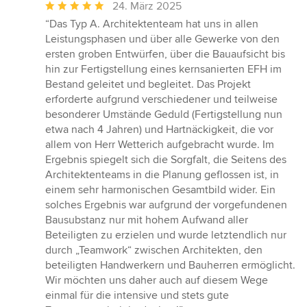
Durchschnittliche
24. März 2025
Bewertung:
“Das Typ A. Architektenteam hat uns in allen
5
Leistungsphasen und über alle Gewerke von den
von
ersten groben Entwürfen, über die Bauaufsicht bis
5
hin zur Fertigstellung eines kernsanierten EFH im
Sternen
Bestand geleitet und begleitet. Das Projekt
erforderte aufgrund verschiedener und teilweise
besonderer Umstände Geduld (Fertigstellung nun
etwa nach 4 Jahren) und Hartnäckigkeit, die vor
allem von Herr Wetterich aufgebracht wurde. Im
Ergebnis spiegelt sich die Sorgfalt, die Seitens des
Architektenteams in die Planung geflossen ist, in
einem sehr harmonischen Gesamtbild wider. Ein
solches Ergebnis war aufgrund der vorgefundenen
Bausubstanz nur mit hohem Aufwand aller
Beteiligten zu erzielen und wurde letztendlich nur
durch „Teamwork“ zwischen Architekten, den
beteiligten Handwerkern und Bauherren ermöglicht.
Wir möchten uns daher auch auf diesem Wege
einmal für die intensive und stets gute