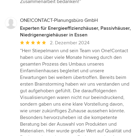
Zusammenarbeit bedanken!”
ONE!CONTACT-Planungsbüro GmbH
Experten für Energieeffizienzhäuser, Passivhäuser,
Niedrigenergiehäuser in Essen
Durchschnittliche
2. Dezember 2024
Bewertung:
“Herr Stiepelmann und sein Team von One!Contact
5
haben uns über viele Monate hinweg durch den
von
gesamten Prozess des Umbaus unseres
5
Einfamilienhauses begleitet und unsere
Sternen
Erwartungen bei weitem übertroffen. Bereits beim
ersten Brainstorming haben wir uns verstanden und
gut aufgehoben gefühlt. Die darauffolgenden
Visualisierungen waren nicht nur beeindruckend,
sondern gaben uns eine klare Vorstellung davon,
wie unser zukünftiges Zuhause aussehen könnte.
Besonders hervorzuheben ist die kompetente
Beratung bei der Auswahl von Produkten und
Materialien. Hier wurde großer Wert auf Qualität und