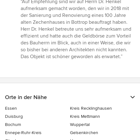
Bewertung:
“Auf Empfehlung sind wir auf Herrn Dr. Henkel
5
aufmerksam gemacht worden, den wir in 2018 mit
von
der Sanierung und Renovierung eines 100 Jahre
5
alten Zechenhauses in Bottrop beauftragt haben.
Sternen
Herr Dr. Henkel betreute uns sehr aufmerksam und
effizient und hatte auch die Geldbörse zum Vorteil
des Bauherrn im Blick, auch in einer Weise, die wir
so bisher bei anderen Architekten nicht kannten.
Das Objekt ist schöner geworden als erwartet.”
Orte in der Nähe
Essen
Kreis Recklinghausen
Duisburg
Kreis Mettmann
Bochum
Wuppertal
Ennepe-Ruhr-Kreis
Gelsenkirchen