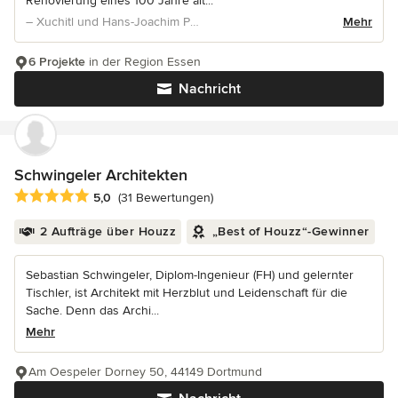
Renovierung eines 100 Jahre alt...
– Xuchitl und Hans-Joachim Pein
Mehr
6 Projekte
in der Region Essen
Nachricht
Schwingeler Architekten
Durchschnittliche Bewertung: 5 von 5 Sternen
5,0
(31 Bewertungen)
2 Aufträge über Houzz
„Best of Houzz“-Gewinner
Sebastian Schwingeler, Diplom-Ingenieur (FH) und gelernter
Tischler, ist Architekt mit Herzblut und Leidenschaft für die
Sache. Denn das Archi...
Mehr
Am Oespeler Dorney 50, 44149 Dortmund