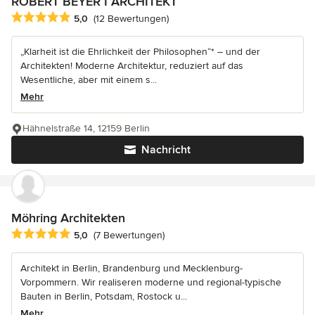
ROBERT BEYER I ARCHITEKT
Durchschnittliche Bewertung: 5 von 5 Sternen
5,0
(12 Bewertungen)
„Klarheit ist die Ehrlichkeit der Philosophen“* – und der
Architekten! Moderne Architektur, reduziert auf das
Wesentliche, aber mit einem s...
Mehr
Hähnelstraße 14, 12159 Berlin
Nachricht
Möhring Architekten
Durchschnittliche Bewertung: 5 von 5 Sternen
5,0
(7 Bewertungen)
Architekt in Berlin, Brandenburg und Mecklenburg-
Vorpommern. Wir realiseren moderne und regional-typische
Bauten in Berlin, Potsdam, Rostock u...
Mehr