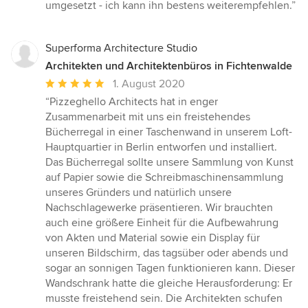
von
umgesetzt - ich kann ihn bestens weiterempfehlen.”
5
Sternen
Superforma Architecture Studio
Architekten und Architektenbüros in Fichtenwalde
Durchschnittliche
1. August 2020
Bewertung:
“Pizzeghello Architects hat in enger
5
Zusammenarbeit mit uns ein freistehendes
von
Bücherregal in einer Taschenwand in unserem Loft-
5
Hauptquartier in Berlin entworfen und installiert.
Sternen
Das Bücherregal sollte unsere Sammlung von Kunst
auf Papier sowie die Schreibmaschinensammlung
unseres Gründers und natürlich unsere
Nachschlagewerke präsentieren. Wir brauchten
auch eine größere Einheit für die Aufbewahrung
von Akten und Material sowie ein Display für
unseren Bildschirm, das tagsüber oder abends und
sogar an sonnigen Tagen funktionieren kann. Dieser
Wandschrank hatte die gleiche Herausforderung: Er
musste freistehend sein. Die Architekten schufen