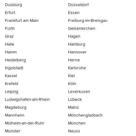
Duisburg
Düsseldorf
Erfurt
Essen
Frankfurt am Main
Freiburg-im-Breisgau
Fürth
Gelsenkirchen
Graz
Hagen
Halle
Hamburg
Hamm
Hannover
Heidelberg
Herne
Ingolstadt
Karlsruhe
Kassel
Kiel
Krefeld
Köln
Leipzig
Leverkusen
Ludwigshafen-am-Rhein
Lübeck
Magdeburg
Mainz
Mannheim
Mönchen­gladbach
Mülheim-an-der-Ruhr
München
Münster
Neuss