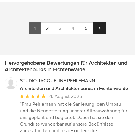
1
2
3
4
5
Hervorgehobene Bewertungen für Architekten und
Architektenbüros in Fichtenwalde
STUDIO JACQUELINE PEHLEMANN
Architekten und Architektenbüros in Fichtenwalde
Durchschnittliche
4. August 2025
Bewertung:
“Frau Pehlemann hat die Sanierung, den Umbau
5
und die Neugestaltung unserer Altbauwohnung für
von
uns geplant und begleitet. Dabei hat sie den
5
Grundriss wunderbar auf unsere Bedürfnisse
Sternen
zugeschnitten und insbesondere die