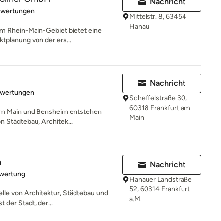
Nachricht
rtung: 4.8 von 5 Sternen
ewertungen
Mittelstr. 8, 63454
Hanau
im Rhein-Main-Gebiet bietet eine
ktplanung von der ers...
Nachricht
rtung: 5 von 5 Sternen
ewertungen
Scheffelstraße 30,
60318 Frankfurt am
 am Main und Bensheim entstehen
Main
on Städtebau, Architek...
n
Nachricht
rtung: 5 von 5 Sternen
ewertung
Hanauer Landstraße
52, 60314 Frankfurt
telle von Architektur, Städtebau und
a.M.
 der Stadt, der...