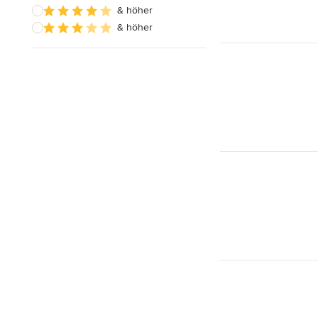
& höher
& höher