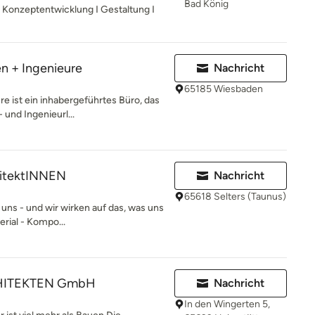
Bad König
 I Konzeptentwicklung I Gestaltung I
en + Ingenieure
Nachricht
65185 Wiesbaden
re ist ein inhabergeführtes Büro, das
und Ingenieurl...
hitektINNEN
Nachricht
65618 Selters (Taunus)
 uns - und wir wirken auf das, was uns
erial - Kompo...
HITEKTEN GmbH
Nachricht
In den Wingerten 5,