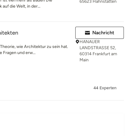
 ist viel mehr als Bauen Die
65623 Hahnstätten
auf die Welt, in der...
itekten
Nachricht
HANAUER
heorie, wie Architektur zu sein hat.
LANDSTRASSE 52,
e Fragen und erw...
60314 Frankfurt am
Main
44 Experten