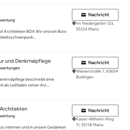
Nachricht
rtung: 5 von 5 Sternen
ewertung
Im Niedergarten 12a,
55124 Mainz
 Architekten BDA Wir sind ein Büro
Arbeitsschwerpunk...
tur und Denkmalpflege
Nachricht
rtung: 3 von 5 Sternen
ewertungen
Wiesenstraße 7, 63654
Büdingen
Denkmalpflege beschreibt eine
 als Leitfaden seiner Arc...
Architekten
Nachricht
rtung: 5 von 5 Sternen
ewertung
Kaiser-Wilhelm-Ring
11, 55118 Mainz
st zu nehmen und in unsere Gedanken