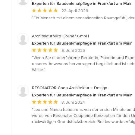
Experten für Baudenkmalpflege in Frankfurt am Main
Durchschnittliche
22. April 2026
Bewertung:
“Ein Mensch mit einem sensationellen Raumgefühl, der 
5
von
5
Architekturbüro Göllner GmbH
Sternen
Experten für Baudenkmalpflege in Frankfurt am Main
Durchschnittliche
9. Juni 2025
Bewertung:
“Wenn Sie eine erfahrene Beraterin, Planerin und Exper
5
unseres Anwesens hervorragend begleitet und ist seh
von
Weise.”
5
Sternen
RESONATOR Coop Architektur + Design
Experten für Baudenkmalpflege in Frankfurt am Main
Durchschnittliche
3. Juni 2024
Bewertung:
“Lex und Nanna haben uns von der ersten Minute an dur
5
wurde von Resonator Coop eine Konzeption für den Um
von
rückwärtigen Grundstücksbereich. Beides wurde erfol
5
Sternen