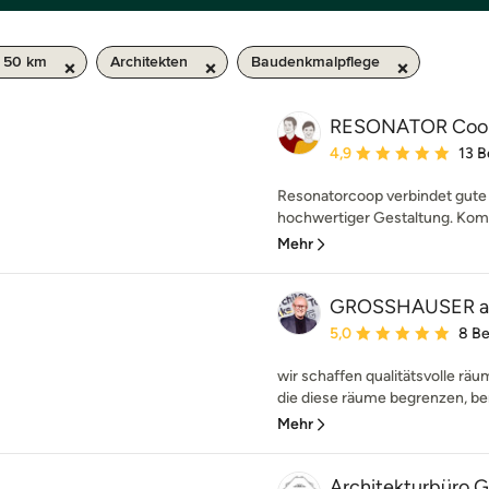
/ 50 km
Architekten
Baudenkmalpflege
RESONATOR Coop 
Durchschnittliche Bewe
4,9
13 
Resonatorcoop verbindet gute 
hochwertiger Gestaltung. Komp
Mehr
GROSSHAUSER ar
Durchschnittliche Bewe
5,0
8 B
wir schaffen qualitätsvolle räu
die diese räume begrenzen, ber
Mehr
Architekturbüro 