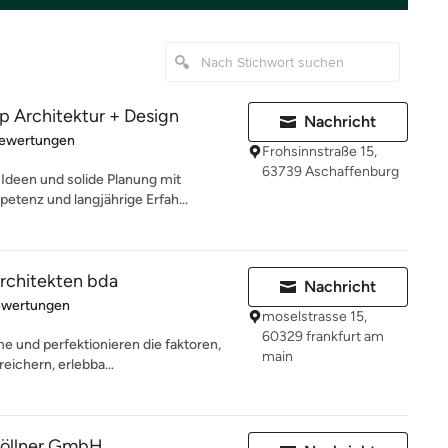
Architektur + Design
Nachricht
rtung: 4.9 von 5 Sternen
Bewertungen
Frohsinnstraße 15,
63739 Aschaffenburg
Ideen und solide Planung mit
etenz und langjährige Erfah...
chitekten bda
Nachricht
rtung: 5 von 5 Sternen
ewertungen
moselstrasse 15,
60329 frankfurt am
me und perfektionieren die faktoren,
main
eichern, erlebba...
Göllner GmbH