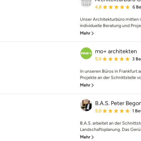
Durchschnittliche Bewe
4,8
6 B
Unser Architekturbüro mitten 
individuelle Beratung und Proje
Mehr
mo+ architekten
Durchschnittliche Bewe
5,0
3 B
In unseren Büros in Frankfurt
Projekte an der Schnittstelle v
Mehr
B.A.S. Peter Bego
Durchschnittliche Bewe
5,0
1 B
B.A.S. arbeitet an der Schnitts
Landschaftsplanung. Das Gerüst
Mehr