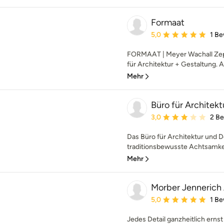
Formaat
Durchschnittliche Bewe
5,0
1 B
FORMAAT | Meyer Wachall Zepf
für Architektur + Gestaltung. 
Mehr
Büro für Architek
Durchschnittliche Bewe
3,0
2 B
Das Büro für Architektur und 
traditionsbewusste Achtsamkeit
Mehr
Morber Jennerich 
Durchschnittliche Bewe
5,0
1 B
Jedes Detail ganzheitlich ern