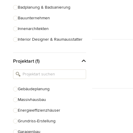
Badplanung & Badsanierung
Bauunternehmen
Innenarchitekten
Interior Designer & Raumausstatter
Küchenplanung
Projektart (1)
Landschaftsarchitekten
Armaturen & Sanitärbedarf
Beleuchtung
Gebäudeplanung
Einbauschränke
Massivhausbau
Alle anzeigen
Energieeffizienzhäuser
Grundriss-Erstellung
Garagenbau