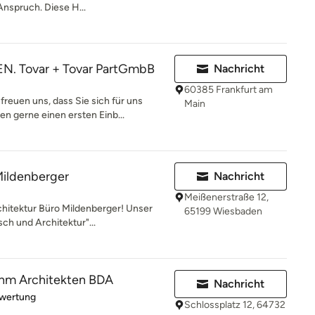
 Anspruch. Diese H...
. Tovar + Tovar PartGmbB
Nachricht
60385 Frankfurt am
uen uns, dass Sie sich für uns
Main
n gerne einen ersten Einb...
Mildenberger
Nachricht
Meißenerstraße 12,
hitektur Büro Mildenberger! Unser
65199 Wiesbaden
ch und Architektur"...
hm Architekten BDA
Nachricht
rtung: 5 von 5 Sternen
ewertung
Schlossplatz 12, 64732