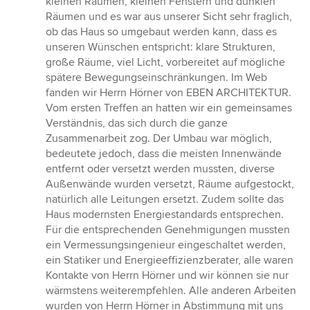
kleinen Räumen, kleinen Fenstern und dunklen
von
Räumen und es war aus unserer Sicht sehr fraglich,
5
ob das Haus so umgebaut werden kann, dass es
Sternen
unseren Wünschen entspricht: klare Strukturen,
große Räume, viel Licht, vorbereitet auf mögliche
spätere Bewegungseinschränkungen. Im Web
fanden wir Herrn Hörner von EBEN ARCHITEKTUR.
Vom ersten Treffen an hatten wir ein gemeinsames
Verständnis, das sich durch die ganze
Zusammenarbeit zog. Der Umbau war möglich,
bedeutete jedoch, dass die meisten Innenwände
entfernt oder versetzt werden mussten, diverse
Außenwände wurden versetzt, Räume aufgestockt,
natürlich alle Leitungen ersetzt. Zudem sollte das
Haus modernsten Energiestandards entsprechen.
Für die entsprechenden Genehmigungen mussten
ein Vermessungsingenieur eingeschaltet werden,
ein Statiker und Energieeffizienzberater, alle waren
Kontakte von Herrn Hörner und wir können sie nur
wärmstens weiterempfehlen. Alle anderen Arbeiten
wurden von Herrn Hörner in Abstimmung mit uns