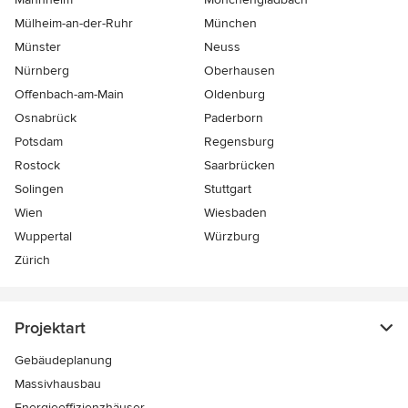
Mülheim-an-der-Ruhr
München
Münster
Neuss
Nürnberg
Oberhausen
Offenbach-am-Main
Oldenburg
Osnabrück
Paderborn
Potsdam
Regensburg
Rostock
Saarbrücken
Solingen
Stuttgart
Wien
Wiesbaden
Wuppertal
Würzburg
Zürich
Projektart
Gebäudeplanung
Massivhausbau
Energieeffizienzhäuser