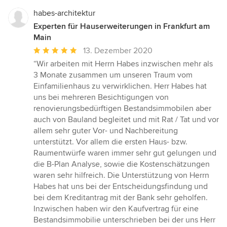
habes-architektur
Experten für Hauserweiterungen in Frankfurt am
Main
Durchschnittliche
13. Dezember 2020
Bewertung:
“Wir arbeiten mit Herrn Habes inzwischen mehr als
5
3 Monate zusammen um unseren Traum vom
von
Einfamilienhaus zu verwirklichen. Herr Habes hat
5
uns bei mehreren Besichtigungen von
Sternen
renovierungsbedürftigen Bestandsimmobilen aber
auch von Bauland begleitet und mit Rat / Tat und vor
allem sehr guter Vor- und Nachbereitung
unterstützt. Vor allem die ersten Haus- bzw.
Raumentwürfe waren immer sehr gut gelungen und
die B-Plan Analyse, sowie die Kostenschätzungen
waren sehr hilfreich. Die Unterstützung von Herrn
Habes hat uns bei der Entscheidungsfindung und
bei dem Kreditantrag mit der Bank sehr geholfen.
Inzwischen haben wir den Kaufvertrag für eine
Bestandsimmobilie unterschrieben bei der uns Herr