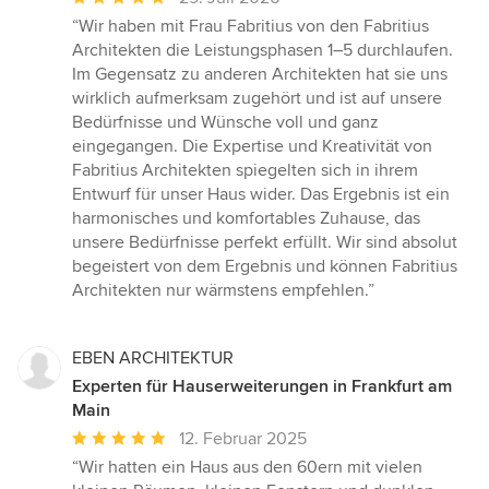
Bewertung:
“Wir haben mit Frau Fabritius von den Fabritius
5
Architekten die Leistungsphasen 1–5 durchlaufen.
von
Im Gegensatz zu anderen Architekten hat sie uns
5
wirklich aufmerksam zugehört und ist auf unsere
Sternen
Bedürfnisse und Wünsche voll und ganz
eingegangen. Die Expertise und Kreativität von
Fabritius Architekten spiegelten sich in ihrem
Entwurf für unser Haus wider. Das Ergebnis ist ein
harmonisches und komfortables Zuhause, das
unsere Bedürfnisse perfekt erfüllt. Wir sind absolut
begeistert von dem Ergebnis und können Fabritius
Architekten nur wärmstens empfehlen.”
EBEN ARCHITEKTUR
Experten für Hauserweiterungen in Frankfurt am
Main
Durchschnittliche
12. Februar 2025
Bewertung:
“Wir hatten ein Haus aus den 60ern mit vielen
5