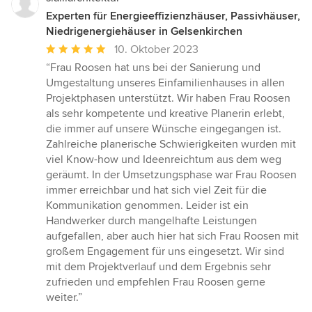
Experten für Energieeffizienzhäuser, Passivhäuser,
Niedrigenergiehäuser in Gelsenkirchen
Durchschnittliche
10. Oktober 2023
Bewertung:
“Frau Roosen hat uns bei der Sanierung und
5
Umgestaltung unseres Einfamilienhauses in allen
von
Projektphasen unterstützt. Wir haben Frau Roosen
5
als sehr kompetente und kreative Planerin erlebt,
Sternen
die immer auf unsere Wünsche eingegangen ist.
Zahlreiche planerische Schwierigkeiten wurden mit
viel Know-how und Ideenreichtum aus dem weg
geräumt. In der Umsetzungsphase war Frau Roosen
immer erreichbar und hat sich viel Zeit für die
Kommunikation genommen. Leider ist ein
Handwerker durch mangelhafte Leistungen
aufgefallen, aber auch hier hat sich Frau Roosen mit
großem Engagement für uns eingesetzt. Wir sind
mit dem Projektverlauf und dem Ergebnis sehr
zufrieden und empfehlen Frau Roosen gerne
weiter.”