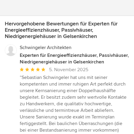
Hervorgehobene Bewertungen für Experten für
Energieeffizienzhäuser, Passivhäuser,
Niedrigenergiehäuser in Gelsenkirchen
Schwingeler Architekten
Experten für Energieeffizienzhäuser, Passivhäuser,
Niedrigenergiehäuser in Gelsenkirchen
Durchschnittliche
5. November 2025
Bewertung:
“Sebastian Schwingeler hat uns mit seiner
5
kompetenten und immer ruhigen Art perfekt durch
von
unsere Kernsanierung einer Doppelhaushälfte
5
begleitet. Er besitzt zudem sehr wertvolle Kontakte
Sternen
zu Handwerkern, die qualitativ hochwertige,
verlässliche und termintreue Arbeit abliefern.
Unsere Sanierung wurde exakt im Terminplan
fertiggestellt. Bei baulichen Überraschungen (die
bei einer Bestandsanierung immer vorkommen)