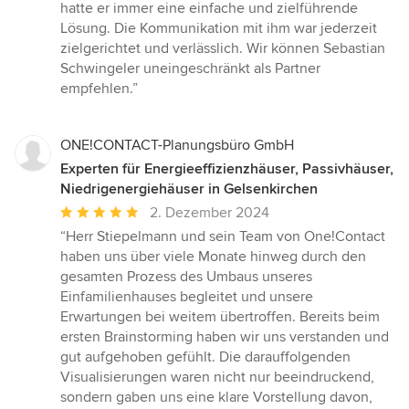
hatte er immer eine einfache und zielführende
Lösung. Die Kommunikation mit ihm war jederzeit
zielgerichtet und verlässlich. Wir können Sebastian
Schwingeler uneingeschränkt als Partner
empfehlen.”
ONE!CONTACT-Planungsbüro GmbH
Experten für Energieeffizienzhäuser, Passivhäuser,
Niedrigenergiehäuser in Gelsenkirchen
Durchschnittliche
2. Dezember 2024
Bewertung:
“Herr Stiepelmann und sein Team von One!Contact
5
haben uns über viele Monate hinweg durch den
von
gesamten Prozess des Umbaus unseres
5
Einfamilienhauses begleitet und unsere
Sternen
Erwartungen bei weitem übertroffen. Bereits beim
ersten Brainstorming haben wir uns verstanden und
gut aufgehoben gefühlt. Die darauffolgenden
Visualisierungen waren nicht nur beeindruckend,
sondern gaben uns eine klare Vorstellung davon,