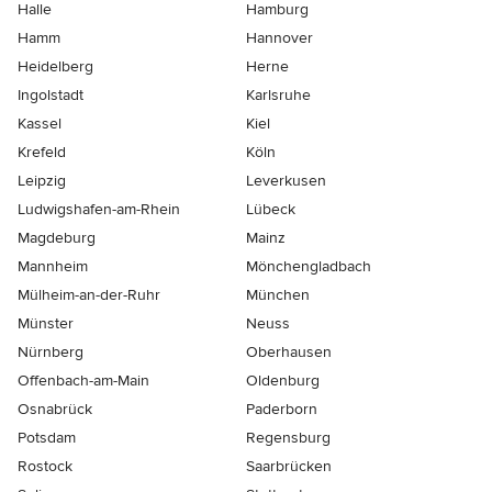
Halle
Hamburg
Hamm
Hannover
Heidelberg
Herne
Ingolstadt
Karlsruhe
Kassel
Kiel
Krefeld
Köln
Leipzig
Leverkusen
Ludwigshafen-am-Rhein
Lübeck
Magdeburg
Mainz
Mannheim
Mönchen­gladbach
Mülheim-an-der-Ruhr
München
Münster
Neuss
Nürnberg
Oberhausen
Offenbach-am-Main
Oldenburg
Osnabrück
Paderborn
Potsdam
Regensburg
Rostock
Saarbrücken