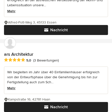
erfolgreich an der ästhetischen Verbesserung der Wohn- und
Lebenssituation unsere...
Mehr
Alfred-Pott-Weg 3, 45133 Essen
Nachricht
ars Architektur
Durchschnittliche Bewertung: 5 von 5 Sternen
5,0
(3 Bewertungen)
Wir begleiten im Jahr über 40 Einfamilienhäuser erfolgreich
von der Entwurfsphase über die Genehmigung bis hin zur
Fertigstellung auch zum Sch...
Mehr
Kampstraße 16, 42781 Haan
Nachricht