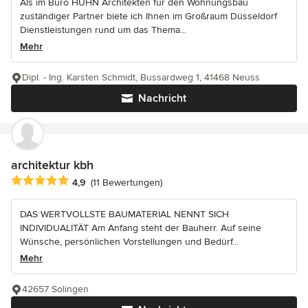
Als im Büro HUHN Architekten für den Wohnungsbau
zuständiger Partner biete ich Ihnen im Großraum Düsseldorf
Dienstleistungen rund um das Thema...
Mehr
Dipl. - Ing. Karsten Schmidt, Bussardweg 1, 41468 Neuss
Nachricht
architektur kbh
Durchschnittliche Bewertung: 4.9 von 5 Sternen
4,9
(11 Bewertungen)
DAS WERTVOLLSTE BAUMATERIAL NENNT SICH
INDIVIDUALITÄT Am Anfang steht der Bauherr. Auf seine
Wünsche, persönlichen Vorstellungen und Bedürf...
Mehr
42657 Solingen