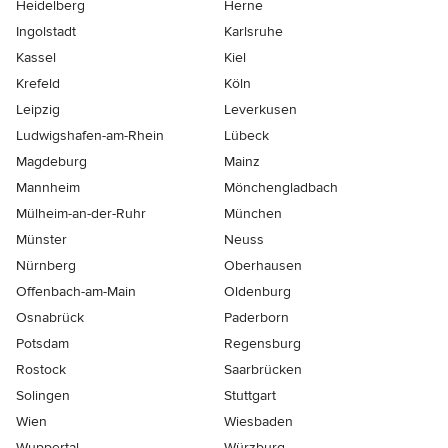
Heidelberg
Herne
Ingolstadt
Karlsruhe
Kassel
Kiel
Krefeld
Köln
Leipzig
Leverkusen
Ludwigshafen-am-Rhein
Lübeck
Magdeburg
Mainz
Mannheim
Mönchen­gladbach
Mülheim-an-der-Ruhr
München
Münster
Neuss
Nürnberg
Oberhausen
Offenbach-am-Main
Oldenburg
Osnabrück
Paderborn
Potsdam
Regensburg
Rostock
Saarbrücken
Solingen
Stuttgart
Wien
Wiesbaden
Wuppertal
Würzburg