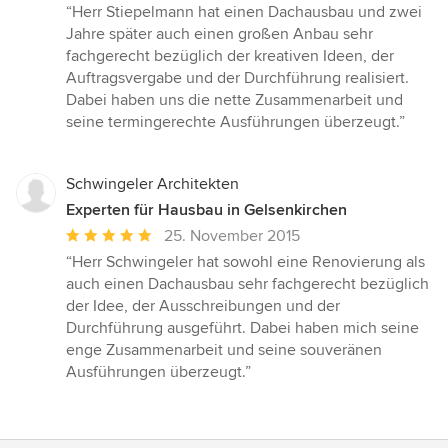
Bewertung:
“Herr Stiepelmann hat einen Dachausbau und zwei
5
Jahre später auch einen großen Anbau sehr
von
fachgerecht bezüglich der kreativen Ideen, der
5
Auftragsvergabe und der Durchführung realisiert.
Sternen
Dabei haben uns die nette Zusammenarbeit und
seine termingerechte Ausführungen überzeugt.”
Schwingeler Architekten
Experten für Hausbau in Gelsenkirchen
Durchschnittliche
25. November 2015
Bewertung:
“Herr Schwingeler hat sowohl eine Renovierung als
5
auch einen Dachausbau sehr fachgerecht bezüglich
von
der Idee, der Ausschreibungen und der
5
Durchführung ausgeführt. Dabei haben mich seine
Sternen
enge Zusammenarbeit und seine souveränen
Ausführungen überzeugt.”