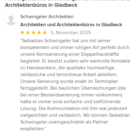
Architektenbüros in Gladbeck
Schwingeler Architekten
Architekten und Architektenbüros in Gladbeck
Durchschnittliche
5. November 2025
Bewertung:
“Sebastian Schwingeler hat uns mit seiner
5
kompetenten und immer ruhigen Art perfekt durch
von
unsere Kernsanierung einer Doppelhaushälfte
5
begleitet. Er besitzt zudem sehr wertvolle Kontakte
Sternen
zu Handwerkern, die qualitativ hochwertige,
verlässliche und termintreue Arbeit abliefern.
Unsere Sanierung wurde exakt im Terminplan
fertiggestellt. Bei baulichen Überraschungen (die
bei einer Bestandsanierung immer vorkommen)
hatte er immer eine einfache und zielführende
Lösung. Die Kommunikation mit ihm war jederzeit
zielgerichtet und verlässlich. Wir können Sebastian
Schwingeler uneingeschränkt als Partner
empfehlen.”