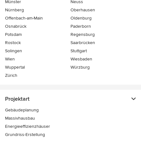
Münster
Neuss
Nürnberg
Oberhausen
Offenbach-am-Main
Oldenburg
Osnabrück
Paderborn
Potsdam
Regensburg
Rostock
Saarbrücken
Solingen
Stuttgart
Wien
Wiesbaden
Wuppertal
Würzburg
Zürich
Projektart
Gebäudeplanung
Massivhausbau
Energieeffizienzhäuser
Grundriss-Erstellung