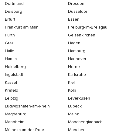
Dortmund
Dresden
Duisburg
Düsseldorf
Erfurt
Essen
Frankfurt am Main
Freiburg-im-Breisgau
Fürth
Gelsenkirchen
Graz
Hagen
Halle
Hamburg
Hamm
Hannover
Heidelberg
Herne
Ingolstadt
Karlsruhe
Kassel
Kiel
Krefeld
Köln
Leipzig
Leverkusen
Ludwigshafen-am-Rhein
Lübeck
Magdeburg
Mainz
Mannheim
Mönchen­gladbach
Mülheim-an-der-Ruhr
München