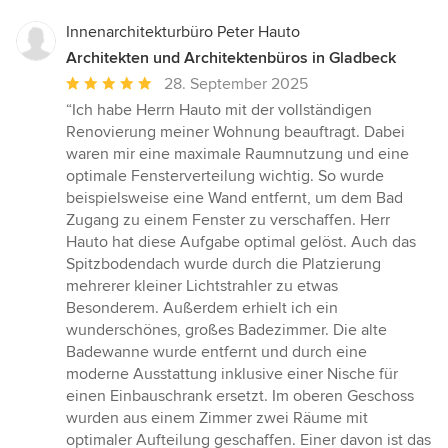
Innenarchitekturbüro Peter Hauto
Architekten und Architektenbüros in Gladbeck
Durchschnittliche
28. September 2025
Bewertung:
“Ich habe Herrn Hauto mit der vollständigen
5
Renovierung meiner Wohnung beauftragt. Dabei
von
waren mir eine maximale Raumnutzung und eine
5
optimale Fensterverteilung wichtig. So wurde
Sternen
beispielsweise eine Wand entfernt, um dem Bad
Zugang zu einem Fenster zu verschaffen. Herr
Hauto hat diese Aufgabe optimal gelöst. Auch das
Spitzbodendach wurde durch die Platzierung
mehrerer kleiner Lichtstrahler zu etwas
Besonderem. Außerdem erhielt ich ein
wunderschönes, großes Badezimmer. Die alte
Badewanne wurde entfernt und durch eine
moderne Ausstattung inklusive einer Nische für
einen Einbauschrank ersetzt. Im oberen Geschoss
wurden aus einem Zimmer zwei Räume mit
optimaler Aufteilung geschaffen. Einer davon ist das