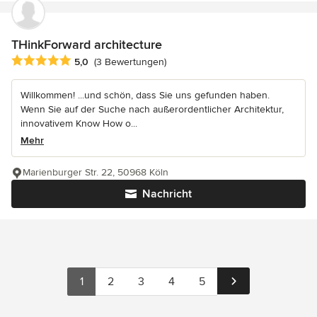
THinkForward architecture
Durchschnittliche Bewertung: 5 von 5 Sternen
5,0
(3 Bewertungen)
Willkommen! ...und schön, dass Sie uns gefunden haben.
Wenn Sie auf der Suche nach außerordentlicher Architektur,
innovativem Know How o...
Mehr
Marienburger Str. 22, 50968 Köln
Nachricht
1
2
3
4
5