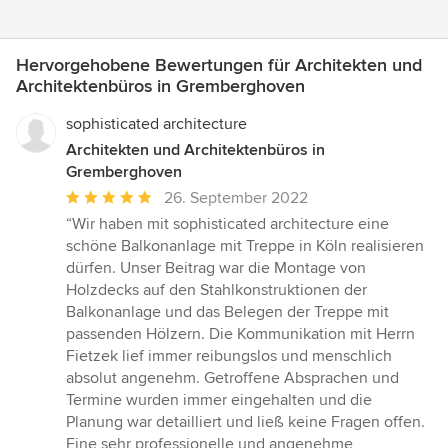
Hervorgehobene Bewertungen für Architekten und
Architektenbüros in Gremberghoven
sophisticated architecture
Architekten und Architektenbüros in
Gremberghoven
Durchschnittliche
26. September 2022
Bewertung:
“Wir haben mit sophisticated architecture eine
5
schöne Balkonanlage mit Treppe in Köln realisieren
von
dürfen. Unser Beitrag war die Montage von
5
Holzdecks auf den Stahlkonstruktionen der
Sternen
Balkonanlage und das Belegen der Treppe mit
passenden Hölzern. Die Kommunikation mit Herrn
Fietzek lief immer reibungslos und menschlich
absolut angenehm. Getroffene Absprachen und
Termine wurden immer eingehalten und die
Planung war detailliert und ließ keine Fragen offen.
Eine sehr professionelle und angenehme