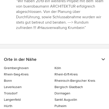
“Wir haben 2019 ein weiteres Projekt mit dem Team
5
von buerobaumann ARCHITEKTUR erfolgreich
von
abgeschlossen. Von der Planung über
5
Durchführung, sowie Schlussabnahme wurden wir
Sternen
stets gut betreut und beraten. ---> Rundum
zufrieden !!! #Hausverwaltung Krumbein”
Orte in der Nähe
Gremberghoven
Köln
Rhein-Sieg-Kreis
Rhein-Erft-Kreis
Bonn
Rheinisch-Bergischer Kreis
Leverkusen
Bergisch Gladbach
Troisdorf
Dormagen
Langenfeld
Sankt Augustin
Hürth
Pulheim