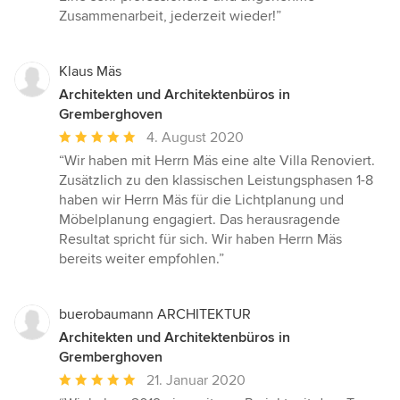
Zusammenarbeit, jederzeit wieder!”
Klaus Mäs
Architekten und Architektenbüros in
Gremberghoven
Durchschnittliche
4. August 2020
Bewertung:
“Wir haben mit Herrn Mäs eine alte Villa Renoviert.
5
Zusätzlich zu den klassischen Leistungsphasen 1-8
von
haben wir Herrn Mäs für die Lichtplanung und
5
Möbelplanung engagiert. Das herausragende
Sternen
Resultat spricht für sich. Wir haben Herrn Mäs
bereits weiter empfohlen.”
buerobaumann ARCHITEKTUR
Architekten und Architektenbüros in
Gremberghoven
Durchschnittliche
21. Januar 2020
Bewertung: