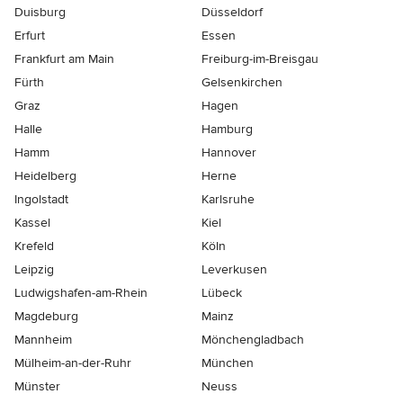
Duisburg
Düsseldorf
Erfurt
Essen
Frankfurt am Main
Freiburg-im-Breisgau
Fürth
Gelsenkirchen
Graz
Hagen
Halle
Hamburg
Hamm
Hannover
Heidelberg
Herne
Ingolstadt
Karlsruhe
Kassel
Kiel
Krefeld
Köln
Leipzig
Leverkusen
Ludwigshafen-am-Rhein
Lübeck
Magdeburg
Mainz
Mannheim
Mönchen­gladbach
Mülheim-an-der-Ruhr
München
Münster
Neuss