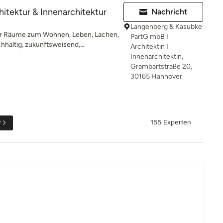
ektur & Innenarchitektur
Nachricht
Langenberg & Kasubke
r Räume zum Wohnen, Leben, Lachen,
PartG mbB I
haltig, zukunftsweisend,...
Architektin I
Innenarchitektin,
Grambartstraße 20,
30165 Hannover
r
155 Experten