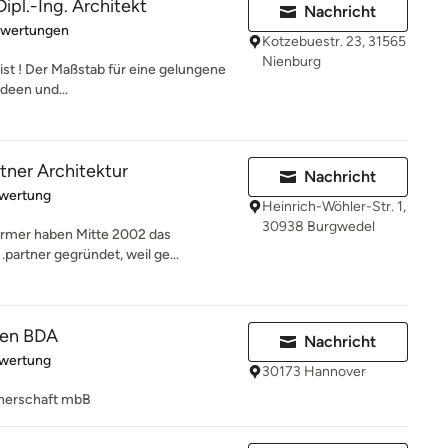
ipl.-Ing. Architekt
Nachricht
rtung: 5 von 5 Sternen
ewertungen
Kotzebuestr. 23, 31565
Nienburg
eist ! Der Maßstab für eine gelungene
Ideen und...
rtner Architektur
Nachricht
rtung: 5 von 5 Sternen
ewertung
Heinrich-Wöhler-Str. 1,
30938 Burgwedel
irmer haben Mitte 2002 das
.partner gegründet, weil ge...
ten BDA
Nachricht
rtung: 5 von 5 Sternen
ewertung
30173 Hannover
nerschaft mbB