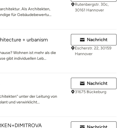
Rutenbergstr. 30c,
architektur. Als Architekten,
30161 Hannover
ndige für Gebäudebewertu...
itecture + urbanism
Nachricht
Escherstr. 22, 30159
ause? Wohnen ist mehr als die
Hannover
 gibt individuellen Leb...
n
Nachricht
31675 Bückeburg
hitekten“ unter der Leitung von
ant und verwirklicht...
KEN+DIMITROVA
Nachricht