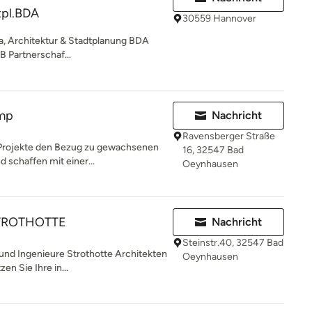
tpl.BDA
30559 Hannover
a, Architektur & Stadtplanung BDA
 Partnerschaf...
amp
Nachricht
Ravensberger Straße
r Projekte den Bezug zu gewachsenen
16, 32547 Bad
 schaffen mit einer...
Oeynhausen
TROTHOTTE
Nachricht
Steinstr.40, 32547 Bad
 und Ingenieure Strothotte Architekten
Oeynhausen
n Sie Ihre in...