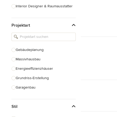
Interior Designer & Raumausstatter
Küchenplanung
Projektart
Landschaftsarchitekten
Armaturen & Sanitärbedarf
Beleuchtung
Gebäudeplanung
Einbauschränke
Massivhausbau
Alle anzeigen
Energieeffizienzhäuser
Grundriss-Erstellung
Garagenbau
Nachhaltiges Bauen
Stil
Baudenkmalpflege
Hausanbau