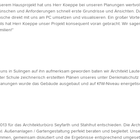
erem Hausprojekt hat uns Herr Koeppe bei unseren Planungen wertvoll
h Wünschen und Anforderungen schnell erste Grundrisse und Ansichten.
he direkt mit uns am PC umsetzen und visualisieren. Ein großer Vortei
etails hat Herr Koeppe unser Projekt konsequent voran gebracht. Wir sag
ilien!”
 uns in Sulingen auf ihn aufmerksam geworden baten wir Architekt Laut
lter Schule zeichnerisch erstellten Plänen unseres unter Denkmalschut
r Planungen wurde das Gebäude ausgebaut und auf KfW-Niveau energetisc
013 für das Architekturbüro Seyfarth und Stahlhut entschieden. Die Arc
nkl. Außenanlagen / Gartengestaltung perfekt beraten und begleitet. Un
ommen, gemeinsam diskutiert und die Ergebnisse entsprechend umgesetz