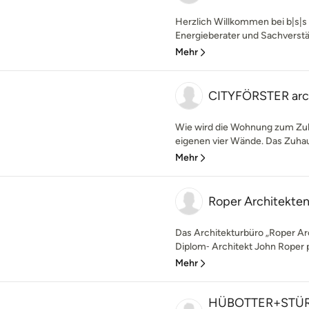
Herzlich Willkommen bei b|s|s 
Energieberater und Sachverstä
Mehr
CITYFÖRSTER arch
Wie wird die Wohnung zum Zuh
eigenen vier Wände. Das Zuhause
Mehr
Roper Architekte
Das Architekturbüro „Roper Arc
Diplom‑ Architekt John Roper pl
Mehr
HÜBOTTER+STÜR