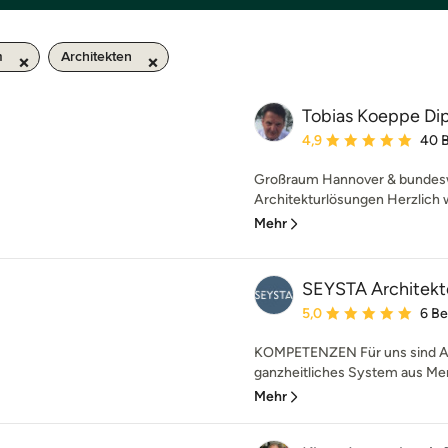
m
Architekten
Tobias Koeppe Dip
Durchschnittliche Bewe
4,9
40 
Großraum Hannover & bundesw
Architekturlösungen Herzlich w
Mehr
SEYSTA Architekt
Durchschnittliche Bewe
5,0
6 B
KOMPETENZEN Für uns sind Arc
ganzheitliches System aus Mens
Mehr