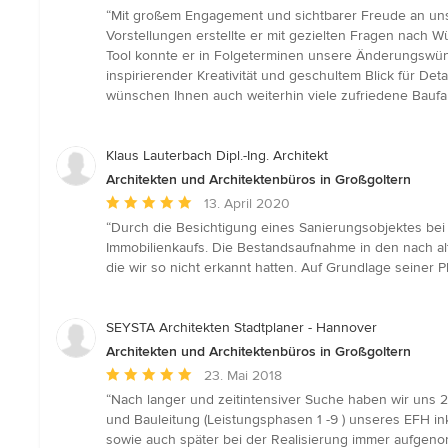
Bewertung:
“Mit großem Engagement und sichtbarer Freude an uns
5
Vorstellungen erstellte er mit gezielten Fragen nac
von
Tool konnte er in Folgeterminen unsere Änderungswünsc
5
inspirierender Kreativität und geschultem Blick für D
Sternen
wünschen Ihnen auch weiterhin viele zufriedene Baufam
Klaus Lauterbach Dipl.-Ing. Architekt
Architekten und Architektenbüros in Großgoltern
Durchschnittliche
13. April 2020
Bewertung:
“Durch die Besichtigung eines Sanierungsobjektes bei
5
Immobilienkaufs. Die Bestandsaufnahme in den nach a
von
die wir so nicht erkannt hatten. Auf Grundlage seine
5
Sternen
SEYSTA Architekten Stadtplaner - Hannover
Architekten und Architektenbüros in Großgoltern
Durchschnittliche
23. Mai 2018
Bewertung:
“Nach langer und zeitintensiver Suche haben wir uns 2
5
und Bauleitung (Leistungsphasen 1 -9 ) unseres EFH i
von
sowie auch später bei der Realisierung immer aufgen