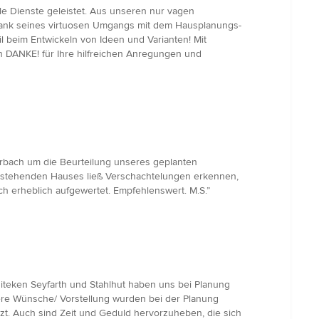
e Dienste geleistet. Aus unseren nur vagen
 Dank seines virtuosen Umgangs mit dem Hausplanungs-
l beim Entwickeln von Ideen und Varianten! Mit
en DANKE! für Ihre hilfreichen Anregungen und
erbach um die Beurteilung unseres geplanten
z stehenden Hauses ließ Verschachtelungen erkennen,
h erheblich aufgewertet. Empfehlenswert. M.S.”
hiteken Seyfarth und Stahlhut haben uns bei Planung
sere Wünsche/ Vorstellung wurden bei der Planung
t. Auch sind Zeit und Geduld hervorzuheben, die sich