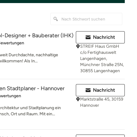
l-Designer + Bauberater (IHK)
Nachricht
rtung: 4.9 von 5 Sternen
Bewertungen
STREIF Haus GmbH
c/o Fertighauswelt
eit Durchdachte, nachhaltige
Langenhagen,
illkommen! Als In...
Münchner Straße 25N,
30855 Langenhagen
en Stadtplaner - Hannover
Nachricht
rtung: 5 von 5 Sternen
ewertungen
Marktstraße 45, 30159
Hannover
hitektur und Stadtplanung ein
ch, Ort und Raum. Mit ein...