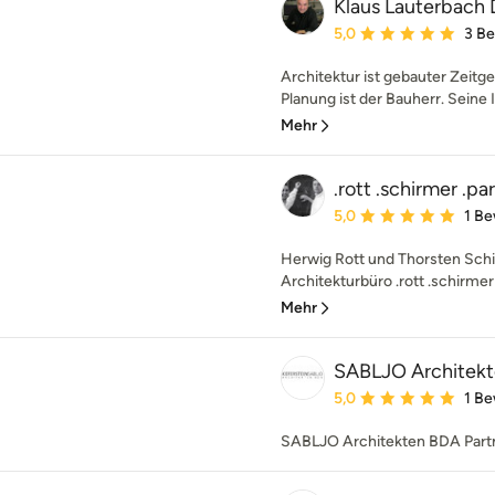
Klaus Lauterbach D
Durchschnittliche Bewe
5,0
3 B
Architektur ist gebauter Zeitg
Planung ist der Bauherr. Seine 
Mehr
.rott .schirmer .pa
Durchschnittliche Bewe
5,0
1 B
Herwig Rott und Thorsten Sch
Architekturbüro .rott .schirmer 
Mehr
SABLJO Architek
Durchschnittliche Bewe
5,0
1 B
SABLJO Architekten BDA Part