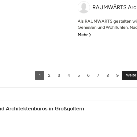
RAUMWÄRTS Archit
Als RAUMWÄRTS gestalten wi
Genießen und Wohlfühlen. Nach
Mehr
Weite
1
2
3
4
5
6
7
8
9
d Architektenbüros in Großgoltern